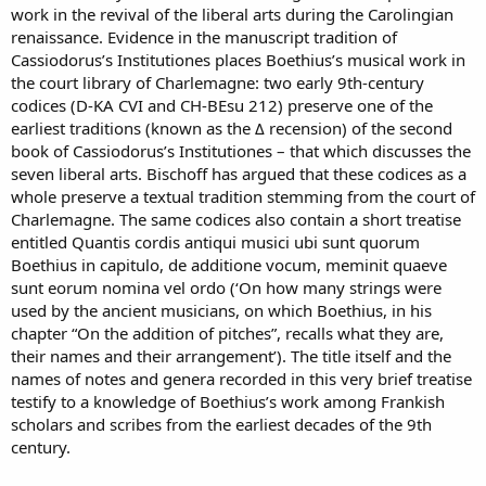
work in the revival of the liberal arts during the Carolingian
renaissance. Evidence in the manuscript tradition of
Cassiodorus’s Institutiones places Boethius’s musical work in
the court library of Charlemagne: two early 9th-century
codices (D-KA CVI and CH-BEsu 212) preserve one of the
earliest traditions (known as the Δ recension) of the second
book of Cassiodorus’s Institutiones – that which discusses the
seven liberal arts. Bischoff has argued that these codices as a
whole preserve a textual tradition stemming from the court of
Charlemagne. The same codices also contain a short treatise
entitled Quantis cordis antiqui musici ubi sunt quorum
Boethius in capitulo, de additione vocum, meminit quaeve
sunt eorum nomina vel ordo (‘On how many strings were
used by the ancient musicians, on which Boethius, in his
chapter “On the addition of pitches”, recalls what they are,
their names and their arrangement’). The title itself and the
names of notes and genera recorded in this very brief treatise
testify to a knowledge of Boethius’s work among Frankish
scholars and scribes from the earliest decades of the 9th
century.