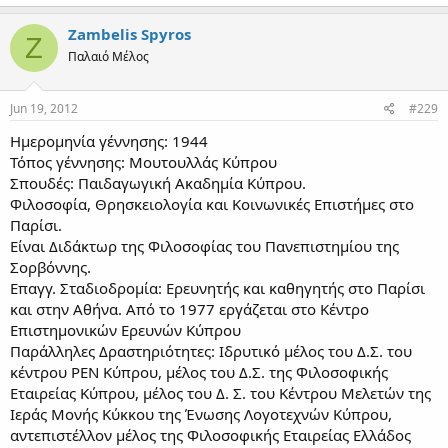
Zambelis Spyros
Z
Παλαιό Μέλος
Jun 19, 2012
#229
Ημερομηνία γέννησης: 1944
Τόπος γέννησης: Μουτουλλάς Κύπρου
Σπουδές: Παιδαγωγική Ακαδημία Κύπρου.
Φιλοσοφία, Θρησκειολογία και Κοινωνικές Επιστήμες στο
Παρίσι.
Είναι Διδάκτωρ της Φιλοσοφίας του Πανεπιστημίου της
Σορβόννης.
Επαγγ. Σταδιοδρομία: Ερευνητής και καθηγητής στο Παρίσι
και στην Αθήνα. Από το 1977 εργάζεται στο Κέντρο
Επιστημονικών Ερευνών Κύπρου
Παράλληλες Δραστηριότητες: Ιδρυτικό μέλος του Δ.Σ. του
κέντρου ΡΕN Κύπρου, μέλος του Δ.Σ. της Φιλοσοφικής
Εταιρείας Κύπρου, μέλος του Δ. Σ. του Κέντρου Μελετών της
Ιεράς Μονής Κύκκου της Ένωσης Λογοτεχνών Κύπρου,
αντεπιστέλλον μέλος της Φιλοσοφικής Εταιρείας Ελλάδος