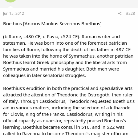
Jun 15, 2012
#228
Boethius [Anicius Manlius Severinus Boethius]
(b Rome, c480 CE; d Pavia, c524 CE). Roman writer and
statesman. He was born into one of the foremost patrician
families of Rome; following the death of his father in 487 CE
he was taken into the home of Symmachus, another patrician.
Boethius learnt Greek philosophy and the liberal arts from
Symmachus and married his daughter. Both men were
colleagues in later senatorial struggles.
Boethius’s erudition in both the practical and speculative arts
attracted the attention of Theodoric the Ostrogoth, then ruler
of Italy. Through Cassiodorus, Theodoric requested Boethius’s
aid in various matters, including the selection of a kitharode
for Clovis, King of the Franks. Cassiodorus, writing in his
official capacity as quaestor, repeatedly praised Boethius’s
learning. Boethius became consul in 510, and in 522 was
called to Ravenna to become Theodoric’s magister officium.