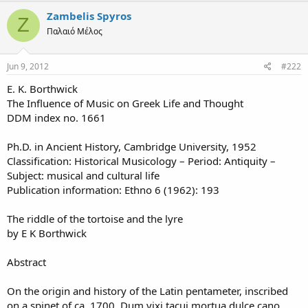
Zambelis Spyros
Z
Παλαιό Μέλος
Jun 9, 2012
#222
E. K. Borthwick
The Influence of Music on Greek Life and Thought
DDM index no. 1661
Ph.D. in Ancient History, Cambridge University, 1952
Classification: Historical Musicology – Period: Antiquity –
Subject: musical and cultural life
Publication information: Ethno 6 (1962): 193
The riddle of the tortoise and the lyre
by E K Borthwick
Abstract
On the origin and history of the Latin pentameter, inscribed
on a spinet of ca. 1700, Dum vixi tacui mortua dulce cano.