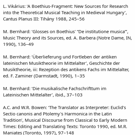
L. Vikárius: ‘A Boethius-Fragment: New Sources for Research
into the Theoretical Musical Teaching in Medieval Hungary’,
Cantus Planus III: Tihány 1988, 245–56
M. Bernhard: ‘Glosses on Boethius' “De institutione musica”’,
Music Theory and its Sources, ed. A. Barbera (Notre Dame, IN,
1990), 136–49
M. Bernhard: ‘Überlieferung und Fortleben der antiken
lateinischen Musiktheorie im Mittelalter’, Geschichte der
Musiktheorie, iii: Rezeption des antikens Fachs im Mittelalter,
ed. F. Zaminer (Darmstadt, 1990), 1–35
M. Bernhard: ‘Die musikalische Fachschrifttum im
Lateinischen Mittelalter’, ibid., 37–103
A.C. and W.R. Bowen: ‘The Translator as Interpreter: Euclid's
Sectio canonis and Ptolemy's Harmonica in the Latin
Tradition’, Musical Discourse from Classical to Early Modern
Times: Editing and Translating Texts: Toronto 1990, ed. M.R.
Maniates (Toronto, 1997), 97–148