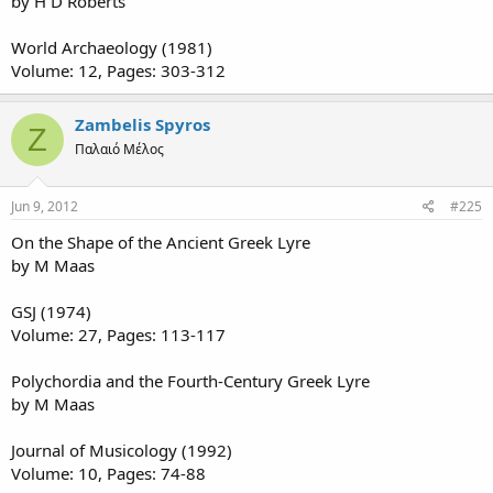
by H D Roberts
World Archaeology (1981)
Volume: 12, Pages: 303-312
Zambelis Spyros
Z
Παλαιό Μέλος
Jun 9, 2012
#225
On the Shape of the Ancient Greek Lyre
by M Maas
GSJ (1974)
Volume: 27, Pages: 113-117
Polychordia and the Fourth-Century Greek Lyre
by M Maas
Journal of Musicology (1992)
Volume: 10, Pages: 74-88