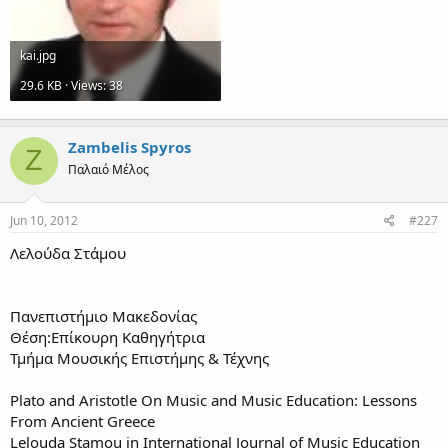
kai.jpg
29.6 KB · Views: 38
Zambelis Spyros
Z
Παλαιό Μέλος
Jun 10, 2012
#227
Λελούδα Στάμου
Πανεπιστήμιο Μακεδονίας
Θέση:Επίκουρη Καθηγήτρια
Τμήμα Μουσικής Επιστήμης & Τέχνης
Plato and Aristotle On Music and Music Education: Lessons
From Ancient Greece
Lelouda Stamou in International Journal of Music Education