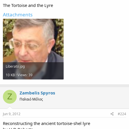
The Tortoise and the Lyre
Attachments
Liberato.jpg
10 KB · Views: 39
Zambelis Spyros
Z
Παλαιό Μέλος
Jun 9, 2012
#224
Reconstructing the ancient tortoise-shel lyre