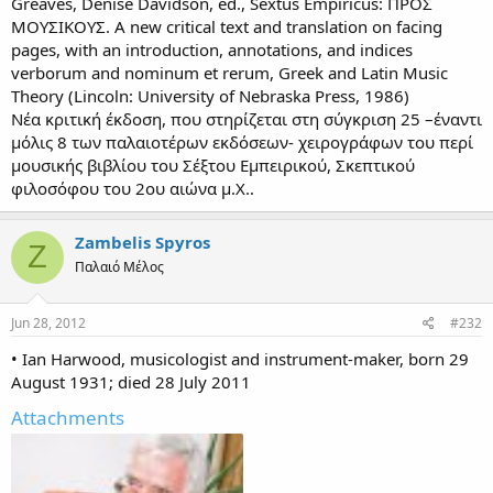
Greaves, Denise Davidson, ed., Sextus Empiricus: ΠΡΟΣ
ΜΟΥΣΙΚΟΥΣ. Α new critical text and translation on facing
pages, with an introduction, annotations, and indices
verborum and nominum et rerum, Greek and Latin Music
Theory (Lincoln: University of Nebraska Press, 1986)
Νέα κριτική έκδοση, που στηρίζεται στη σύγκριση 25 –έναντι
μόλις 8 των παλαιοτέρων εκδόσεων- χειρογράφων του περί
μουσικής βιβλίου του Σέξτου Εμπειρικού, Σκεπτικού
φιλοσόφου του 2ου αιώνα µ.Χ..
Zambelis Spyros
Z
Παλαιό Μέλος
Jun 28, 2012
#232
• Ian Harwood, musicologist and instrument-maker, born 29
August 1931; died 28 July 2011
Attachments