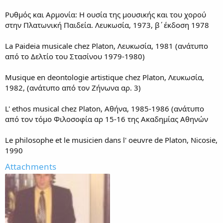
Ρυθμός και Αρμονία: Η ουσία της μουσικής και του χορού
στην Πλατωνική Παιδεία. Λευκωσία, 1973, β΄έκδοση 1978
La Paideia musicale chez Platon, Λευκωσία, 1981 (ανάτυπο
από το Δελτίο του Στασίνου 1979-1980)
Musique en deontologie artistique chez Platon, Λευκωσία,
1982, (ανάτυπο από τον Ζήνωνα αρ. 3)
L' ethos musical chez Platon, Αθήνα, 1985-1986 (ανάτυπο
από τον τόμο Φιλοσοφία αρ 15-16 της Ακαδημίας Αθηνών
Le philosophe et le musicien dans l' oeuvre de Platon, Nicosie,
1990
Attachments