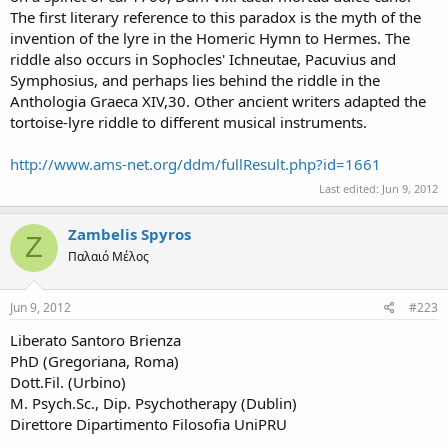
The first literary reference to this paradox is the myth of the
invention of the lyre in the Homeric Hymn to Hermes. The
riddle also occurs in Sophocles' Ichneutae, Pacuvius and
Symphosius, and perhaps lies behind the riddle in the
Anthologia Graeca XIV,30. Other ancient writers adapted the
tortoise-lyre riddle to different musical instruments.
http://www.ams-net.org/ddm/fullResult.php?id=1661
Last edited:
Jun 9, 2012
Zambelis Spyros
Z
Παλαιό Μέλος
Jun 9, 2012
#223
Liberato Santoro Brienza
PhD (Gregoriana, Roma)
Dott.Fil. (Urbino)
M. Psych.Sc., Dip. Psychotherapy (Dublin)
Direttore Dipartimento Filosofia UniPRU