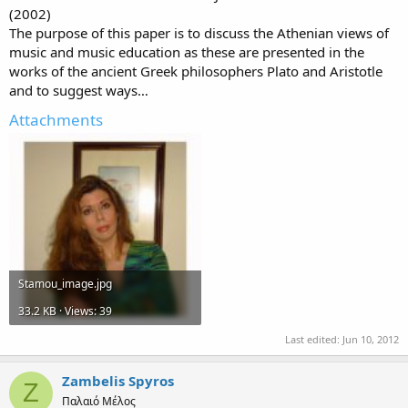
(2002)
The purpose of this paper is to discuss the Athenian views of
music and music education as these are presented in the
works of the ancient Greek philosophers Plato and Aristotle
and to suggest ways…
Attachments
Stamou_image.jpg
33.2 KB · Views: 39
Last edited:
Jun 10, 2012
Zambelis Spyros
Z
Παλαιό Μέλος