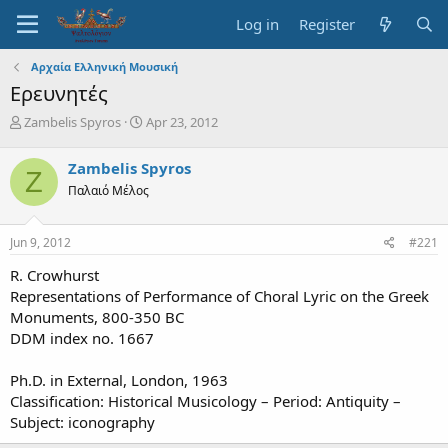
Log in
Register
Αρχαία Ελληνική Μουσική
Ερευνητές
T
S
Zambelis Spyros
Apr 23, 2012
h
t
r
a
Zambelis Spyros
Z
e
r
Παλαιό Μέλος
a
t
d
d
s
a
Jun 9, 2012
#221
t
t
a
e
R. Crowhurst
r
Representations of Performance of Choral Lyric on the Greek
t
Monuments, 800-350 BC
e
DDM index no. 1667
r
Ph.D. in External, London, 1963
Classification: Historical Musicology – Period: Antiquity –
Subject: iconography