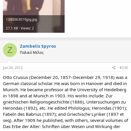
1340063019jpg.jpg
27.1 KB · Views: 2
Zambelis Spyros
Z
Παλαιό Μέλος
Jun 26, 2012
#230
Otto Crusius (December 20, 1857–December 29, 1918) was a
German classical scholar. He was born in Hanover and died in
Munich. He became professor at the University of Heidelberg
in 1898 and at Munich in 1903. His works include: Zur
griechischen Religionsgeschichte (1886), Untersuchungen zu
Herondas (1892), etc. He edited Philologus; Herondas (1901);
Fabeln des Babrius (1897); and Griechische Lyriker (1897 et
seq). After 1909 he published, with others, several volumes of
Das Erbe der Alter: Schriften über Wesen und Wirkung der