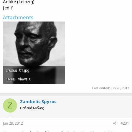
Antike (Leipzig).
[edit]
Attachments
crusius_01.jpg
16 KB · Views: 0
Last edited:
Jun 26, 2012
Zambelis Spyros
Z
Παλαιό Μέλος
Jun 28, 2012
#231