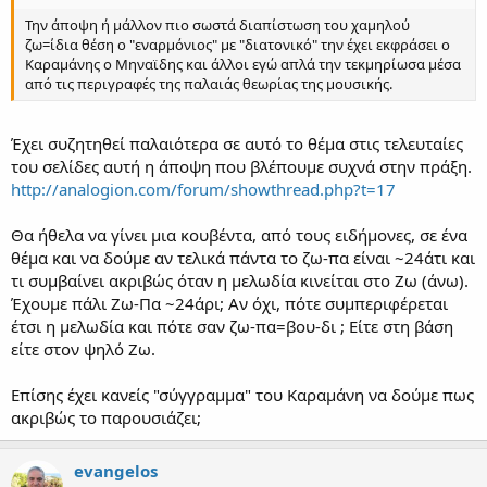
Την άποψη ή μάλλον πιο σωστά διαπίστωση του χαμηλού
ζω=ίδια θέση ο "εναρμόνιος" με "διατονικό" την έχει εκφράσει ο
Καραμάνης ο Μηναϊδης και άλλοι εγώ απλά την τεκμηρίωσα μέσα
από τις περιγραφές της παλαιάς θεωρίας της μουσικής.
Έχει συζητηθεί παλαιότερα σε αυτό το θέμα στις τελευταίες
του σελίδες αυτή η άποψη που βλέπουμε συχνά στην πράξη.
http://analogion.com/forum/showthread.php?t=17
Θα ήθελα να γίνει μια κουβέντα, από τους ειδήμονες, σε ένα
θέμα και να δούμε αν τελικά πάντα το ζω-πα είναι ~24άτι και
τι συμβαίνει ακριβώς όταν η μελωδία κινείται στο Ζω (άνω).
Έχουμε πάλι Ζω-Πα ~24άρι; Αν όχι, πότε συμπεριφέρεται
έτσι η μελωδία και πότε σαν ζω-πα=βου-δι ; Είτε στη βάση
είτε στον ψηλό Ζω.
Επίσης έχει κανείς "σύγγραμμα" του Καραμάνη να δούμε πως
ακριβώς το παρουσιάζει;
evangelos