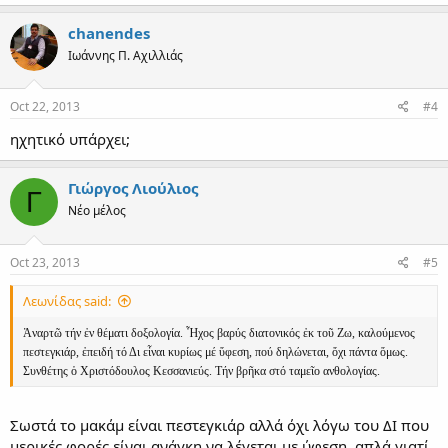
a
c
chanendes
t
Ιωάννης Π. Αχιλλιάς
i
o
n
s
Oct 22, 2013
#4
:
ηχητικό υπάρχει;
Γιώργος Λιούλιος
Γ
Νέο μέλος
Oct 23, 2013
#5
Λεωνίδας said:
Ἀναρτῶ τήν ἐν θέματι δοξολογία. Ἦχος βαρύς διατονικός ἐκ τοῦ Ζω, καλούμενος
πεστεγκιάρ, ἐπειδή τό Δι εἶναι κυρίως μέ ὕφεση, πού δηλώνεται, ὄχι πάντα ὅμως.
Συνθέτης ὁ Χριστόδουλος Κεσσανιεύς. Τήν βρῆκα στό ταμεῖο ανθολογίας.
Σωστά το μακάμ είναι πεστεγκιάρ αλλά όχι λόγω του ΔΙ που
μερικές φορές είναι ανάγκη να λέγεται με ύφεση, απλά γιατί