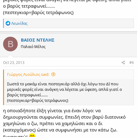
ο βαρύς τετραφωνεί.......
(πεστεγκιαρ=βαρύς τετράφωνος)
R
Λεωνίδας
e
a
c
ΒΑΙΟΣ ΝΤΕΛΗΣ
Β
t
Παλαιό Μέλος
i
o
n
s
Oct 23, 2013
#6
:
Γιώργος Λιούλιος said:
Σωστά το μακάμ είναι πεστεγκιάρ αλλά όχι λόγω του ΔΙ που
μερικές φορές είναι ανάγκη να λέγεται με ύφεση, απλά γιατί ο
βαρύς τετραφωνεί.......
(πεστεγκιαρ=βαρύς τετράφωνος)
η οποιαδήποτε έλξη γίνεται για έναν λόγο: να
δημιουργούνται συμφωνίες. Επειδή στον βαρύ διατονικό
χαμηλώνει ο ζω, πρέπει να χαμηλώσει και ο δι
(κατερχόμενος) ώστε να συμφωνήσει με τον κάτω ζω.
Ευχαριστώ!