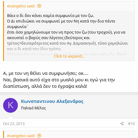
evangelos said:
Βάιε o δι δεν κάνει καμία συμφωνία με τον ζω.
Ο Δι επιδιώκει να συμφωνεί με τον Νη κατά την δια πέντε
συμφωνία΄
έτσι όσο χαμηλώνουμε τον νη προς τον ζω (του τροχού), για να
ακουστεί ο βαρύς σαν λέγετος (δεύτερος και
τρίτος=δευτερότριτος κατά τον Αγ. Δαμασκηνό), τόσο χαμηλώνει
και ο δι κατά τον ίδιο τρόπο.
Άλλωστε ότι ήχο έχουμε στον γα έχουμε και στον κάτω ζω, βαρύ
Click to expand...
δηλαδή. Ό, τι γίνεται στον γα γίνεται και στον ζω.
Την άποψη ή μάλλον πιο σωστά διαπίστωση του χαμηλού
Α, με τον νη θέλει να συμφωνήσει; οκ....
ζω=ίδια θέση ο "εναρμόνιος" με "διατονικό" την έχει εκφράσει ο
Ναι, βασικά αυτό είχα στο μυαλό μου κι εγώ για την
Καραμάνης ο Μηναϊδης και άλλοι εγώ απλά την τεκμηρίωσα μέσα
διαπίστωση, αλλά δεν το έγραψα καλά!
από τις περιγραφές της παλαιάς θεωρίας της μουσικής.
Κωνσταντινου Αλεξανδρος
Κ
Παλαιό Μέλος
Oct 23, 2013
#10
evangelos said: