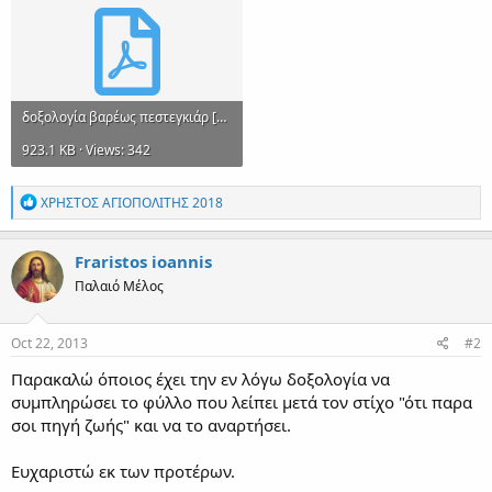
δοξολογία βαρέως πεστεγκιάρ [Χριστοδούλου Κεσσανιέως].pdf
923.1 KB · Views: 342
R
ΧΡΗΣΤΟΣ ΑΓΙΟΠΟΛΙΤΗΣ 2018
e
a
c
Fraristos ioannis
t
Παλαιό Μέλος
i
o
n
s
Oct 22, 2013
#2
:
Παρακαλώ όποιος έχει την εν λόγω δοξολογία να
συμπληρώσει το φύλλο που λείπει μετά τον στίχο "ότι παρα
σοι πηγή ζωής" και να το αναρτήσει.
Ευχαριστώ εκ των προτέρων.