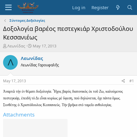
Log in
Register
Σύντομες Δοξολογίες
Δοξολογία βαρέος πεστεγκιάρ Χριστοδούλου
Κεσσανιέως
T
S
Λεωνίδας
May 17, 2013
h
t
r
a
Λεωνίδας
Λ
e
r
Λεωνίδας Γαρουφαλῆς
a
t
d
d
s
a
May 17, 2013
#1
t
t
a
e
Ἀναρτῶ τήν ἐν θέματι δοξολογία. Ἦχος βαρύς διατονικός ἐκ τοῦ Ζω, καλούμενος
r
πεστεγκιάρ, ἐπειδή τό Δι εἶναι κυρίως μέ ὕφεση, πού δηλώνεται, ὄχι πάντα ὅμως.
t
Συνθέτης ὁ Χριστόδουλος Κεσσανιεύς. Τήν βρῆκα στό ταμεῖο ανθολογίας.
e
r
Attachments