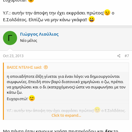
Υ.Γ.: αυτήν την άποψη την έχει εκφράσει πρώτος(
ο
Ε.Σολδάτος. Ελπίζω να μην κάνω γκάφα!!
Γιώργος Λιούλιος
Γ
Νέο μέλος
Oct 23, 2013
#7
ΒΑΙΟΣ ΝΤΕΛΗΣ said:
η οποιαδήποτε έλξη γίνεται για έναν λόγο: να δημιουργούνται
συμφωνίες. Επειδή στον βαρύ διατονικό χαμηλώνει ο ζω, πρέπει
να χαμηλώσει και ο δι (κατερχόμενος) ώστε να συμφωνήσει με τον
κάτω ζω.
Ευχαριστώ!
Υ.Γ.: αυτήν την άποψη την έχει εκφράσει πρώτος(
ο Ε.Σολδάτος.
Click to expand...
Ελπίζω να μην κάνω γκάφα!!
Μα πάντα όταν κανουμε χρήση πενταχόρδου και
δεν
το