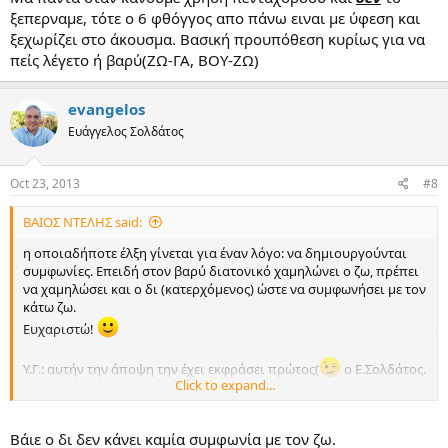
ξεπερναμε, τότε ο 6 φθόγγος απο πάνω ειναι με ύφεση και
ξεχωρίζει στο άκουσμα. Βασική προυπόθεση κυρίως για να
πείς λέγετο ή βαρύ(ΖΩ-ΓΑ, ΒΟΥ-ΖΩ)
evangelos
Ευάγγελος Σολδάτος
Oct 23, 2013
#8
ΒΑΙΟΣ ΝΤΕΛΗΣ said:
η οποιαδήποτε έλξη γίνεται για έναν λόγο: να δημιουργούνται
συμφωνίες. Επειδή στον βαρύ διατονικό χαμηλώνει ο ζω, πρέπει
να χαμηλώσει και ο δι (κατερχόμενος) ώστε να συμφωνήσει με τον
κάτω ζω.
Ευχαριστώ!
Υ.Γ.: αυτήν την άποψη την έχει εκφράσει πρώτος(
ο Ε.Σολδάτος.
Click to expand...
Ελπίζω να μην κάνω γκάφα!!
Βάιε o δι δεν κάνει καμία συμφωνία με τον ζω.