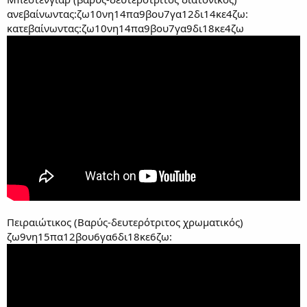
ανεβαίνωντας:ζω10νη14πα9βου7γα12δι14κε4ζω:
κατεβαίνωντας:ζω10νη14πα9βου7γα9δι18κε4ζω
Πειραιώτικος (Βαρύς-δευτερότριτος χρωματικός)
ζω9νη15πα12βου6γα6δι18κε6ζω: