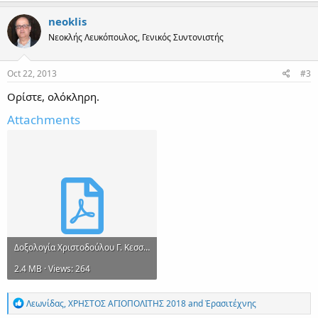
neoklis
Νεοκλής Λευκόπουλος, Γενικός Συντονιστής
Oct 22, 2013
#3
Ορίστε, ολόκληρη.
Attachments
Δοξολογία Χριστοδούλου Γ. Κεσσανιέως (βαρύς).pdf
2.4 MB · Views: 264
R
Λεωνίδας
,
ΧΡΗΣΤΟΣ ΑΓΙΟΠΟΛΙΤΗΣ 2018
and
Ἐρασιτέχνης
e