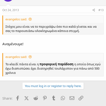
Oct 24, 2013
#13
evangelos said:
Στόχος μου είναι να το περιγράψω όσο πιο καλά γίνεται και να
σας το παρουσιάσω ολοκληρωμένα κάποια στιγμή.
Αναμένουμε!
evangelos said:
Το κλειδί πάντα είναι η
προφορική παράδοση
η οποία όπως εγώ
έχω διαπιστώσει έχει διατηρηθεί τουλάχιστον για πάνω από 500
χρόνια
You must log in or register to reply here.
Facebook
X (Twitter)
Reddit
Pinterest
Tumblr
WhatsApp
Email
Link
Share: