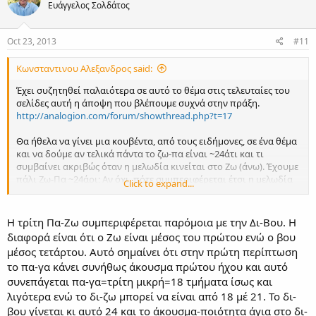
Ευάγγελος Σολδάτος
Oct 23, 2013
#11
Κωνσταντινου Αλεξανδρος said:
Έχει συζητηθεί παλαιότερα σε αυτό το θέμα στις τελευταίες του
σελίδες αυτή η άποψη που βλέπουμε συχνά στην πράξη.
http://analogion.com/forum/showthread.php?t=17
Θα ήθελα να γίνει μια κουβέντα, από τους ειδήμονες, σε ένα θέμα
και να δούμε αν τελικά πάντα το ζω-πα είναι ~24άτι και τι
συμβαίνει ακριβώς όταν η μελωδία κινείται στο Ζω (άνω). Έχουμε
πάλι Ζω-Πα ~24άρι; Αν όχι, πότε συμπεριφέρεται έτσι η μελωδία
Click to expand...
και πότε σαν ζω-πα=βου-δι ; Είτε στη βάση είτε στον ψηλό Ζω.
Επίσης έχει κανείς "σύγγραμμα" του Καραμάνη να δούμε πως
Η τρίτη Πα-Ζω συμπεριφέρεται παρόμοια με την Δι-Βου. Η
ακριβώς το παρουσιάζει;
διαφορά είναι ότι ο Ζω είναι μέσος του πρώτου ενώ ο βου
μέσος τετάρτου. Αυτό σημαίνει ότι στην πρώτη περίπτωση
το πα-γα κάνει συνήθως άκουσμα πρώτου ήχου και αυτό
συνεπάγεται πα-γα=τρίτη μικρή=18 τμήματα ίσως και
λιγότερα ενώ το δι-ζω μπορεί να είναι από 18 μέ 21. Το δι-
βου γίνεται κι αυτό 24 και το άκουσμα-ποιότητα άγια στο δι-