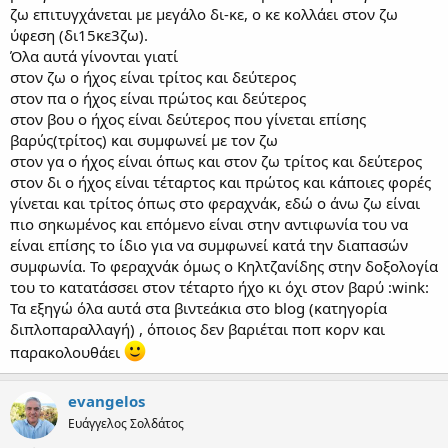
ζω επιτυγχάνεται με μεγάλο δι-κε, ο κε κολλάει στον ζω
ύφεση (δι15κε3ζω).
Όλα αυτά γίνονται γιατί
στον ζω ο ήχος είναι τρίτος και δεύτερος
στον πα ο ήχος είναι πρώτος και δεύτερος
στον βου ο ήχος είναι δεύτερος που γίνεται επίσης
βαρύς(τρίτος) και συμφωνεί με τον ζω
στον γα ο ήχος είναι όπως και στον ζω τρίτος και δεύτερος
στον δι ο ήχος είναι τέταρτος και πρώτος και κάποιες φορές
γίνεται και τρίτος όπως στο φεραχνάκ, εδώ ο άνω ζω είναι
πιο σηκωμένος και επόμενο είναι στην αντιφωνία του να
είναι επίσης το ίδιο για να συμφωνεί κατά την διαπασών
συμφωνία. Το φεραχνάκ όμως ο Κηλτζανίδης στην δοξολογία
του το κατατάσσει στον τέταρτο ήχο κι όχι στον βαρύ :wink:
Τα εξηγώ όλα αυτά στα βιντεάκια στο blog (κατηγορία
διπλοπαραλλαγή) , όποιος δεν βαριέται ποπ κορν και
παρακολουθάει
evangelos
Ευάγγελος Σολδάτος