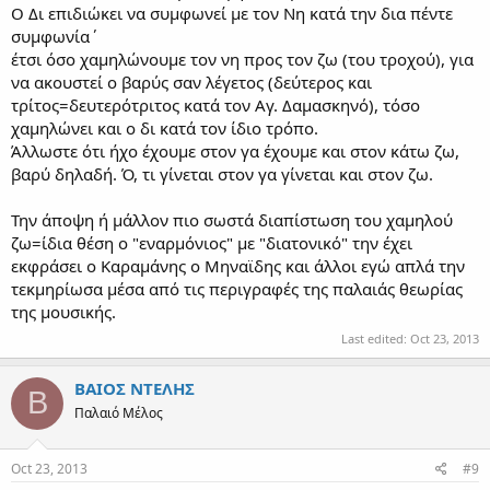
Ο Δι επιδιώκει να συμφωνεί με τον Νη κατά την δια πέντε
συμφωνία΄
έτσι όσο χαμηλώνουμε τον νη προς τον ζω (του τροχού), για
να ακουστεί ο βαρύς σαν λέγετος (δεύτερος και
τρίτος=δευτερότριτος κατά τον Αγ. Δαμασκηνό), τόσο
χαμηλώνει και ο δι κατά τον ίδιο τρόπο.
Άλλωστε ότι ήχο έχουμε στον γα έχουμε και στον κάτω ζω,
βαρύ δηλαδή. Ό, τι γίνεται στον γα γίνεται και στον ζω.
Την άποψη ή μάλλον πιο σωστά διαπίστωση του χαμηλού
ζω=ίδια θέση ο "εναρμόνιος" με "διατονικό" την έχει
εκφράσει ο Καραμάνης ο Μηναϊδης και άλλοι εγώ απλά την
τεκμηρίωσα μέσα από τις περιγραφές της παλαιάς θεωρίας
της μουσικής.
Last edited:
Oct 23, 2013
ΒΑΙΟΣ ΝΤΕΛΗΣ
Β
Παλαιό Μέλος
Oct 23, 2013
#9