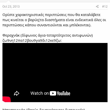
Oct 23, 2013
#12
Ορίστε χαρακτηριστικές περιπτώσεις που θα καταλάβετε
πως κινείται ο βαρύς(τα διαστήματα είναι ενδεικτικά όλες οι
περιπτώσεις κάπου συναντιούνται και μπλέκονται).
Φεραχνάκ (δίφωνος άγια-τεταρτότριτος αντιφωνών)
ζω9νη12πα12βου9γα9δι12κε9ζω:
Μπεστενγιάρ (βαρύς-δευτερότριτος διατονικός)