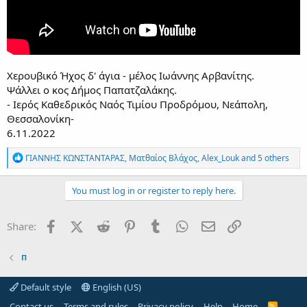
Χερουβικό Ήχος δ' άγια - μέλος Ιωάννης Αρβανίτης.
Ψάλλει ο κος Δήμος Παπατζαλάκης.
- Ιερός Καθεδρικός Ναός Τιμίου Προδρόμου, Νεάπολη,
Θεσσαλονίκη-
6.11.2022
R
ΓΙΑΝΝΗΣ ΚΩΝΣΤΑΝΤΑΡΑΣ
,
Ματθαίος Βλάχος
,
Alex_Louk
and 5 others
e
a
c
You must log in or register to reply here.
t
i
o
Facebook
X (Twitter)
Reddit
Pinterest
Tumblr
WhatsApp
Email
Link
Share:
n
s
:
Π
Default style
English (US)
Contact us
Terms and rules
Privacy policy
Help
Home
R