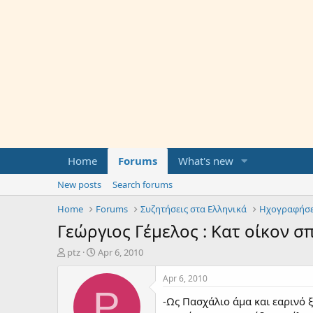
Home
Forums
What's new
New posts
Search forums
Home
Forums
Συζητήσεις στα Ελληνικά
Ηχογραφήσε
Γεώργιος Γέμελος : Κατ οίκον 
T
S
ptz
Apr 6, 2010
h
t
r
a
Apr 6, 2010
e
r
P
-Ως Πασχάλιο άμα και εαρινό 
a
t