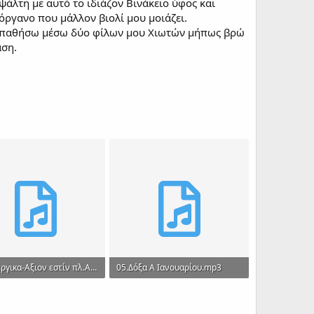
άλτη με αυτό το ιδιάζον Βινάκειο ύφος και
 όργανο που μάλλον βιολί μου μοιάζει.
προσπαθήσω μέσω δύο φίλων μου Χιωτών μήπως βρώ
αση.
04.Λειτργικα-Αξιον εστίν πλ.Α [Κε-κε].mp3
05.Δόξα Α Ιανουαρίου.mp3
 · Views: 244
3.6 MB · Views: 194