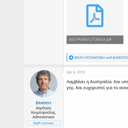
ΒΙΟΓΡΑΦΙΚΑ ΣΤΟΙΧΕΙΑ.pdf
246.4 KB · Views: 203
R
ΦΕΛΗ ΓΑΙΤΑΝΟΥΔΗ
and
ΔΗΜΟΠΟ
e
a
c
Apr 6, 2010
t
i
Λαμβάνει η Αυστραλία. Και υπ
o
γης. Και ευχαριστεί για το αν
n
s
:
Dimitri
Δημήτρης
Κουμπαρούλης,
Administrator
Staff member