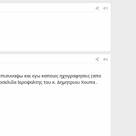
#3
#4
επισυναψω και εγω καποιες ηχογραφησεις (απο
στοσελιδα Ιεροψαλτης του κ. Δημητριου Χουπα .