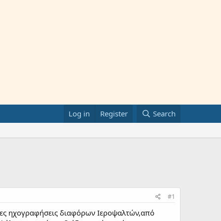
Log in
Register
Search
#1
άνιες ηχογραφήσεις διαφόρων Ιεροψαλτών,από