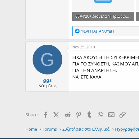
05=4'20=Ιδιομελα Ν' Τριωδιου.mp3
2.5 MB · Views: 163
R
ΦΕΛΗ ΓΑΙΤΑΝΟΥΔΗ
e
a
c
Nov 25, 2010
t
G
i
ΕΙΧΑ ΑΚΟΥΣΕΙ ΤΗ ΣΥΓΚΕΚΡΙ
o
ΓΙΑ ΤΟ ΣΥΝΘΕΤΗ, ΚΑΙ ΜΟΥ ΑΠ
n
ΓΙΑ ΤΗΝ ΑΝΑΡΤΗΣΗ.
s
:
ΝΑ' ΣΤΕ ΚΑΛΑ.
ggs
Νέο μέλος
Facebook
X (Twitter)
Reddit
Pinterest
Tumblr
WhatsApp
Email
Link
Share:
Home
Forums
Συζητήσεις στα Ελληνικά
Ηχογραφήσε