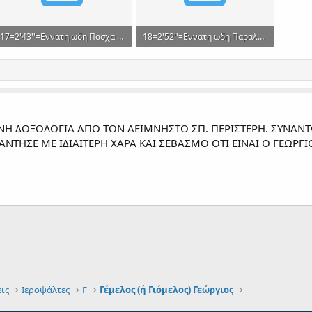
17=2'43''=Εννατη ωδη Πασχα Αος.mp3
18=2'52''=Εννατη ωδη Παραλυτου Αος.mp3
1.6 MB · Views: 170
1.6 MB · Views: 155
ΜΕΝΗ ΔΟΞΟΛΟΓΙΑ ΑΠΟ ΤΟΝ ΑΕΙΜΝΗΣΤΟ ΣΠ. ΠΕΡΙΣΤΕΡΗ. ΣΥΝΑ
ΑΝΤΗΣΕ ΜΕ ΙΔΙΑΙΤΕΡΗ ΧΑΡΑ ΚΑΙ ΣΕΒΑΣΜΟ ΟΤΙ ΕΙΝΑΙ Ο ΓΕΩΡΓΙ
ις
Ιεροψάλτες
Γ
Γέμελος (ή Γιόμελος) Γεώργιος