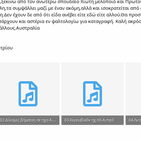
,ξεκινώ από τον ανωτέρω σπουδαίο Χιώτη μελοποιό και Πρωτοψ
λη,τα συμψάλλει μαζί με έναν ακόμη,αλλά και ισοκρατείται από
λη.Δεν έχουν δε από ότι είδα ανέβει είτε εδώ είτε αλλού.Θα 
πάρχουν και αστέρια εν ψαλτολογίω για καταγραφή. Καλή ακρό
 άλλους.Αυστραλία
τρίου
02.Δύναμις βήματος-σε ηχο Α.mp3
03.Χερουβικόν ηχ.πλ.Α.mp3
2.3 MB · Views: 206
9.4 MB · Views: 224
8.5 MB