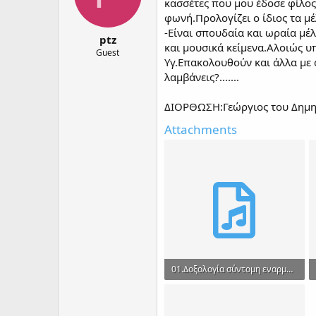
d
d
κασσέτες που μου έδοσε φίλος
s
a
φωνή.Προλογίζει ο ίδιος τα μέ
t
t
-Είναι σπουδαία και ωραία μέ
ptz
a
e
και μουσικά κείμενα.Αλοιώς υ
r
Guest
Υγ.Επακολουθούν και άλλα με
t
λαμβάνεις?.......
e
r
ΔΙΟΡΘΩΣΗ:Γεώργιος του Δημη
Attachments
01.Δοξολογία σύντομη εναρμόνιος.mp3
7.7 MB · Views: 285