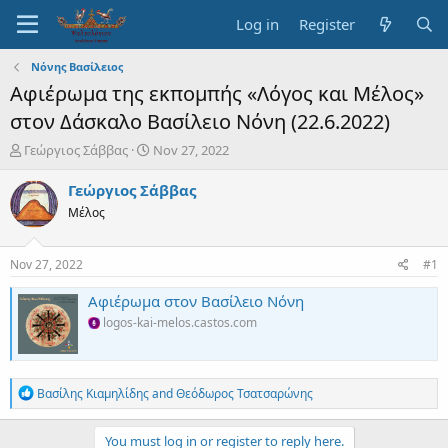
Log in
Register
Νόνης Βασίλειος
Αφιέρωμα της εκπομπής «Λόγος και Μέλος»
στον Δάσκαλο Βασίλειο Νόνη (22.6.2022)
T
S
Γεώργιος Σάββας
Nov 27, 2022
h
t
r
a
Γεώργιος Σάββας
e
r
Μέλος
a
t
d
d
s
a
Nov 27, 2022
#1
t
t
a
e
Αφιέρωμα στον Βασίλειο Νόνη
r
logos-kai-melos.castos.com
t
e
r
R
Βασίλης Κιαμηλίδης
and
Θεόδωρος Τσατσαρώνης
e
a
c
You must log in or register to reply here.