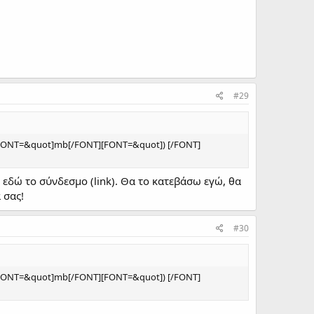
#29
T][FONT=&quot]mb[/FONT][FONT=&quot]) [/FONT]
 εδώ το σύνδεσμο (link). Θα το κατεβάσω εγώ, θα
 σας!
#30
T][FONT=&quot]mb[/FONT][FONT=&quot]) [/FONT]