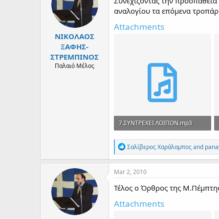
Συνεχίζοντας την προσπάθεια 
o
αναλογίου τα επόμενα τροπάρι
n
s
Attachments
:
ΝΙΚΟΛΑΟΣ
ΞΑΦΗΣ-
ΣΤΡΕΜΠΙΝΟΣ
Παλαιό Μέλος
7.ΣΥΝΤΡΕΧΕΙ ΛΟΙΠΟΝ.mp3
2.8 MB · Views: 308
R
Σαλίβερος Χαράλαμπος
and
panay
e
a
c
Mar 2, 2010
t
i
Τέλος ο Όρθρος της Μ.Πέμπτη
o
n
Attachments
s
: