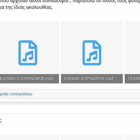
που άρχισαν άλλοι συνάδελφοι , παραδίδω σε όλους τους φιλόμ
α της ίδιας ακολουθίας.
8.ΙΟΥΔΑΣ Ο ΠΑΡΑΝΟΜΟΣ.mp3
9.ΙΟΥΔΑΣ Ο ΠΡΟΔΟΤΗΣ.mp3
10.ΙΟ
2.9 MB · Views: 281
2 MB · Views: 272
3.3 MB
iotis constantinou
ς