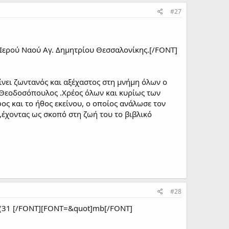
#27
ερού Ναού Αγ. Δημητρίου Θεσσαλονίκης.[/FONT]
νει ζωντανός και αξέχαστος στη μνήμη όλων ο
 Θεοδοσόπουλος .Χρέος όλων και κυρίως των
ος και το ήθος εκείνου, ο οποίος ανάλωσε τον
,έχοντας ως σκοπό στη ζωή του το βιβλικό
#28
ο (31 [/FONT][FONT=&quot]mb[/FONT]