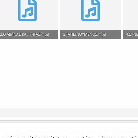
2.Ο ΛΙΜΝΑΣ ΚΑΙ ΠΗΓΑΣ.mp3
3.ΤΑΠΕΙΝΟΥΜΕΝΟΣ.mp3
4.ΣΥΝ
1.2 MB · Views: 270
1.1 MB · Views: 258
1 MB ·