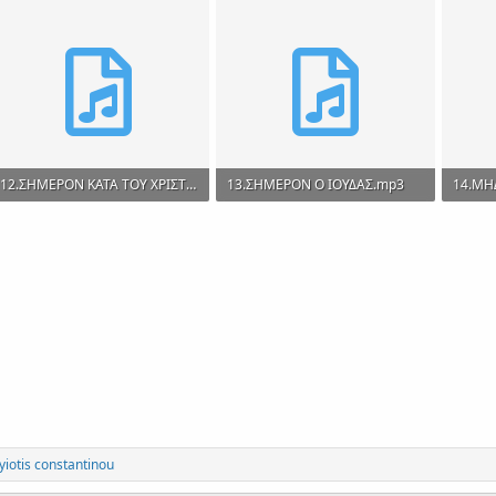
12.ΣΗΜΕΡΟΝ ΚΑΤΑ ΤΟΥ ΧΡΙΣΤΟΥ.mp3
13.ΣΗΜΕΡΟΝ Ο ΙΟΥΔΑΣ.mp3
14.ΜΗ
3 MB · Views: 284
4.3 MB · Views: 306
2.9 MB
iotis constantinou