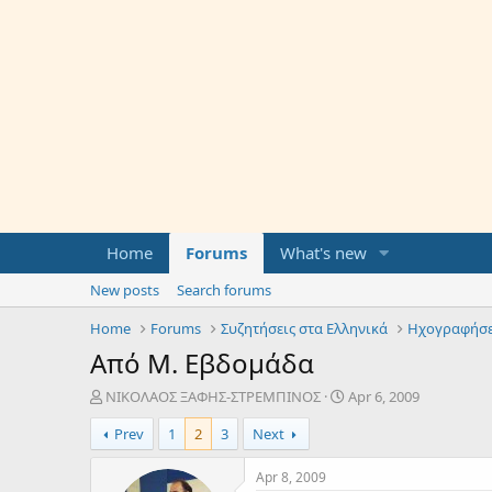
Home
Forums
What's new
New posts
Search forums
Home
Forums
Συζητήσεις στα Ελληνικά
Ηχογραφήσε
Από Μ. Εβδομάδα
T
S
ΝΙΚΟΛΑΟΣ ΞΑΦΗΣ-ΣΤΡΕΜΠΙΝΟΣ
Apr 6, 2009
h
t
Prev
1
2
3
Next
r
a
e
r
a
t
Apr 8, 2009