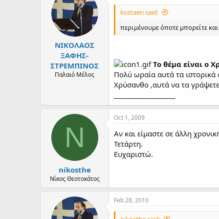
d
d
s
a
kostaeri said:
t
t
a
περιμένουμε όποτε μπορείτε και τ
e
r
ΝΙΚΟΛΑΟΣ
t
e
ΞΑΦΗΣ-
r
Το θέμα είναι ο 
ΣΤΡΕΜΠΙΝΟΣ
Πολύ ωραία αυτά τα ιστορικά 
Παλαιό Μέλος
Χρύσανθο ,αυτά να τα γράψετε
__________________
Oct 1, 2009
N
Αν και είμαστε σε άλλη χρονι
Τετάρτη.
Ευχαριστώ.
nikosthe
Νίκος Θεοτοκάτος
Feb 28, 2010
nikosthe said: