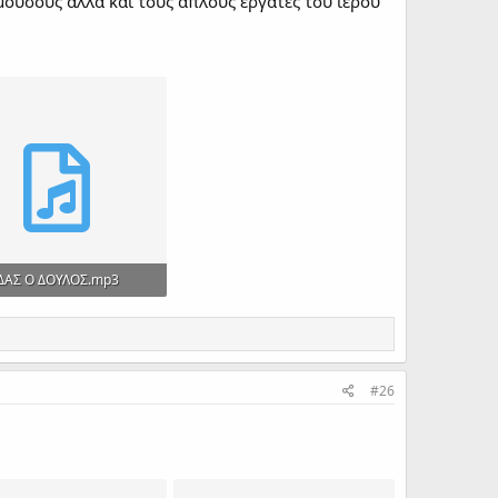
ουσους αλλά και τους απλούς εργάτες του ιερού
ΥΔΑΣ Ο ΔΟΥΛΟΣ.mp3
 · Views: 285
#26