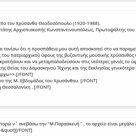
πο τον Χρύσανθο Θεοδοσόπουλο (1920-1988).
άτης Αρχιεπισκοπής Κωνσταντινουπόλεως, Πρωτοψάλτης του Ι
 τονίσω ότι η προσπάθεια μου αυτή αποσκοπεί στο να παραμεί
ης του πατριαρχικού ύφους της βυζαντινής μουσικής Χρύσανθος
κρατήσουν και να μεταμπαλαδεύσουν στις νεότερες γενιές το ύφ
της Θείας του Δαμασκηνού Τέχνης και της Εκκλησίας γενικότερα 
άρχω>>.[/FONT]
ο της Μ. Εβδομάδος του Χρυσάνθου. [/FONT]
 Θεσσαλονίκη . [/FONT]
ορώ ν΄ ανεβάσω την ‘’Μ.Παρασκευή ‘’ , το αρχείο είναι μεγάλ
=&quot][/FONT]