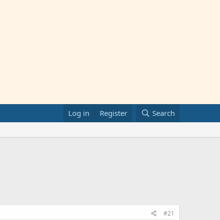
Log in
Register
Search
#21