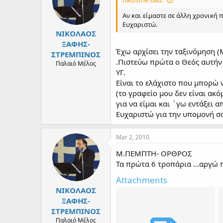
Αν και είμαστε σε άλλη χρονική 
Ευχαριστώ.
ΝΙΚΟΛΑΟΣ
ΞΑΦΗΣ-
Έχω αρχίσει την ταξινόμηση (
ΣΤΡΕΜΠΙΝΟΣ
.Πιστεύω πρώτα ο Θεός αυτήν 
Παλαιό Μέλος
ΥΓ.
Είναι το ελάχιστο που μπορώ
(το γραφείο μου δεν είναι ακ
για να είμαι και ΄γω εντάξει
Ευχαριστώ για την υπομονή σα
Mar 2, 2010
Μ.ΠΕΜΠΤΗ- ΟΡΘΡΟΣ
Τα πρώτα 6 τροπάρια ...αργώ 
Attachments
ΝΙΚΟΛΑΟΣ
ΞΑΦΗΣ-
ΣΤΡΕΜΠΙΝΟΣ
Παλαιό Μέλος