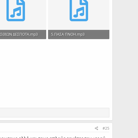
ΕΣΘΙΩΝ ΔΕΣΠΟΤΑ.mp3
5.ΠΑΣΑ ΠΝΟΗ.mp3
 Views: 248
1.4 MB · Views: 284
#25