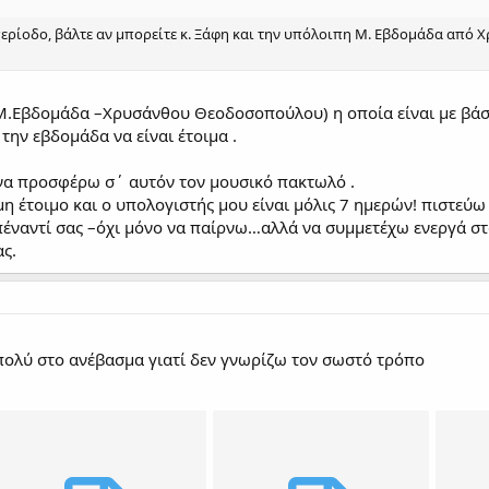
περίοδο, βάλτε αν μπορείτε κ. Ξάφη και την υπόλοιπη Μ. Εβδομάδα από Χ
Μ.Εβδομάδα –Χρυσάνθου Θεοδοσοπούλου) η οποία είναι με βάση
την εβδομάδα να είναι έτοιμα .
 να προσφέρω σ΄ αυτόν τον μουσικό πακτωλό .
όμη έτοιμο και ο υπολογιστής μου είναι μόλις 7 ημερών! πιστε
 απέναντί σας –όχι μόνο να παίρνω…αλλά να συμμετέχω ενεργά 
ς.
πολύ στο ανέβασμα γιατί δεν γνωρίζω τον σωστό τρόπο