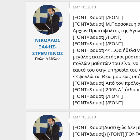
a
c
Mar 16, 2010
t
i
[FONT=&quot] [/FONT]
o
[FONT=&quot] Μ.Παρασκευή α
n
Άρχων Πρωτοψάλτης της Αγιωτ
s
:
[FONT=&quot][/FONT]
ΝΙΚΟΛΑΟΣ
[FONT=&quot] [/FONT]
ΞΑΦΗΣ-
[FONT=&quot]<< …Θα ήθελα να
ΣΤΡΕΜΠΙΝΟΣ
μεγάλος εκτελεστής και μύστ
Παλαιό Μέλος
πολλών μαθητών του είναι να 
εαυτό του στην υπηρεσία του 
<<ψαλλώ τω Θεω μου εως υπ
[FONT=&quot] Από τον πρόλογ
[FONT=&quot] 2005 Δ΄ έκδοση
[FONT=&quot] [/FONT]
[FONT=&quot] [/FONT]
Mar 16, 2010
[FONT=&quot]Δυστυχώς δεν μπ
[FONT=&quot]) [/FONT][FONT