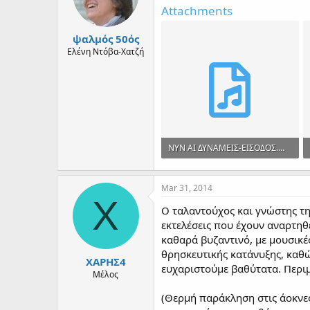
d
d
Attachments
s
a
t
t
ψαλμός 50ός
a
e
r
Ελένη Ντόβα-Χατζή
t
e
r
ΝΥΝ ΑΙ ΔΥΝΑΜΕΙΣ-ΕΙΣΟΔΟΣ.mp3
5.3 MB · Views: 76
Mar 31, 2014
Χ
Ο ταλαντούχος και γνώστης τη
εκτελέσεις που έχουν αναρτηθ
καθαρά βυζαντινό, με μουσικέ
θρησκευτικής κατάνυξης, καθώ
ΧΑΡΗΣ4
ευχαριστούμε βαθύτατα. Περιμ
Μέλος
(Θερμή παράκληση στις άοκνε