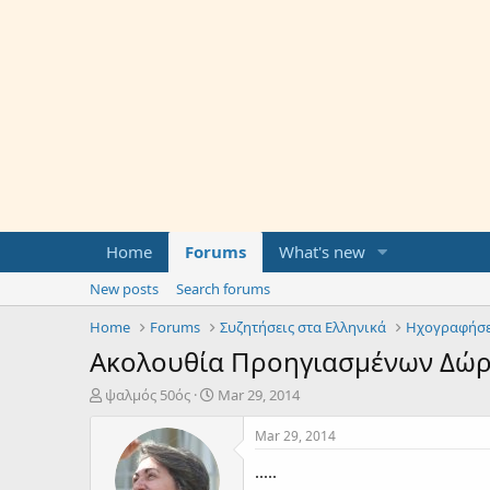
Home
Forums
What's new
New posts
Search forums
Home
Forums
Συζητήσεις στα Ελληνικά
Ηχογραφήσε
Ακολουθία Προηγιασμένων Δώ
T
S
ψαλμός 50ός
Mar 29, 2014
h
t
r
a
Mar 29, 2014
e
r
.....
a
t