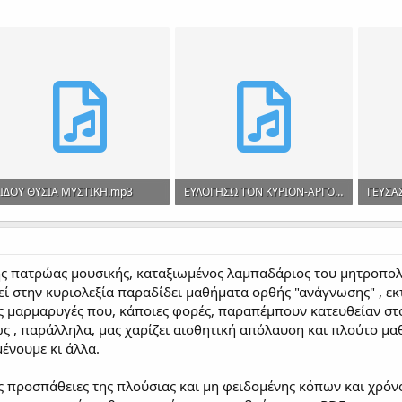
ΙΔΟΥ ΘΥΣΙΑ ΜΥΣΤΙΚΗ.mp3
ΕΥΛΟΓΗΣΩ ΤΟΝ ΚΥΡΙΟΝ-ΑΡΓΟΝ ΚΑΙ ΣΥΝΤΟΜΟΝ.mp3
ΓΕΥΣΑ
2.6 MB · Views: 31
8.6 MB · Views: 23
8.9 MB
ς πατρώας μουσικής, καταξιωμένος λαμπαδάριος του μητροπολιτ
εί στην κυριολεξία παραδίδει μαθήματα ορθής "ανάγνωσης" , εκ
ς μαρμαρυγές που, κάποιες φορές, παραπέμπουν κατευθείαν στο
ς , παράλληλα, μας χαρίζει αισθητική απόλαυση και πλούτο μαθ
ένουμε κι άλλα.
ς προσπάθειες της πλούσιας και μη φειδομένης κόπων και χρόν