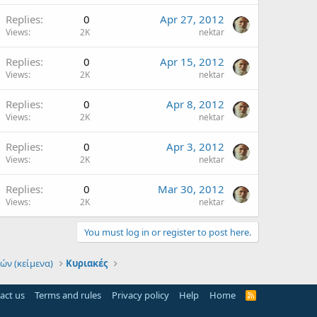
Replies
0
Apr 27, 2012
Views
2K
nektar
Replies
0
Apr 15, 2012
Views
2K
nektar
Replies
0
Apr 8, 2012
Views
2K
nektar
Replies
0
Apr 3, 2012
Views
2K
nektar
Replies
0
Mar 30, 2012
Views
2K
nektar
You must log in or register to post here.
ών (κείμενα)
Κυριακές
act us
Terms and rules
Privacy policy
Help
Home
R
S
S