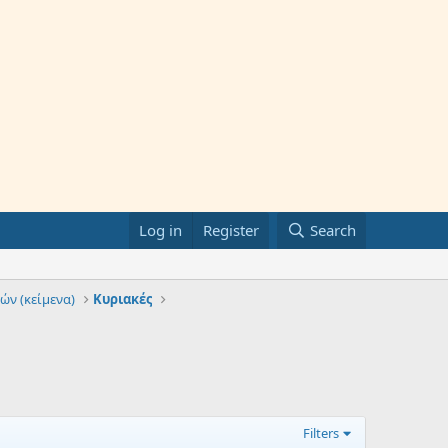
Log in
Register
Search
ών (κείμενα)
Κυριακές
Filters