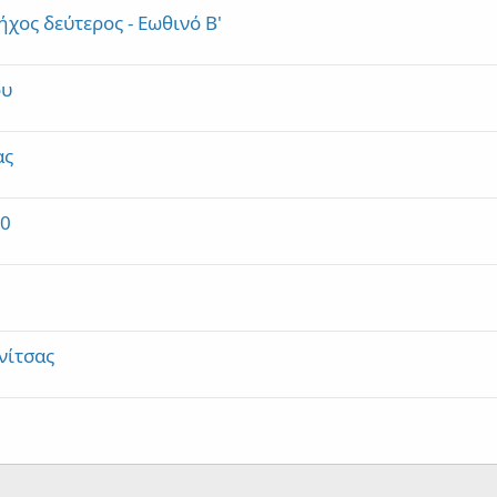
ος δεύτερος - Εωθινό Β'
ου
ας
80
νίτσας