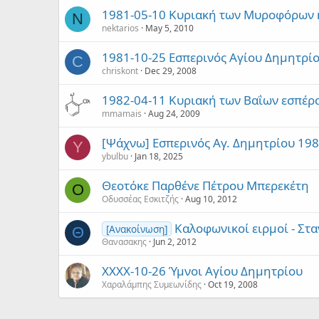
1981-05-10 Κυριακή των Μυροφόρων ήχ
N
nektarios
May 5, 2010
1981-10-25 Εσπερινός Αγίου Δημητρί
C
chriskont
Dec 29, 2008
1982-04-11 Κυριακή των Βαΐων εσπέρ
mmamais
Aug 24, 2009
[Ψάχνω] Εσπερινός Αγ. Δημητρίου 19
Y
ybulbu
Jan 18, 2025
Θεοτόκε Παρθένε Πέτρου Μπερεκέτη
Ο
Οδυσσέας Εσκιτζής
Aug 10, 2012
Καλοφωνικοί ειρμοί - Στα
[Ανακοίνωση]
Θ
Θανασακης
Jun 2, 2012
ΧΧΧΧ-10-26 Ύμνοι Αγίου Δημητρίου
Χαραλάμπης Συμεωνίδης
Oct 19, 2008