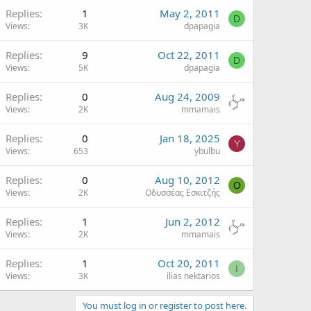
Replies
1
May 2, 2011
D
Views
3K
dpapagia
Replies
9
Oct 22, 2011
D
Views
5K
dpapagia
Replies
0
Aug 24, 2009
Views
2K
mmamais
Replies
0
Jan 18, 2025
Y
Views
653
ybulbu
Replies
0
Aug 10, 2012
Ο
Views
2K
Οδυσσέας Εσκιτζής
Replies
1
Jun 2, 2012
Views
2K
mmamais
Replies
1
Oct 20, 2011
I
Views
3K
ilias nektarios
You must log in or register to post here.