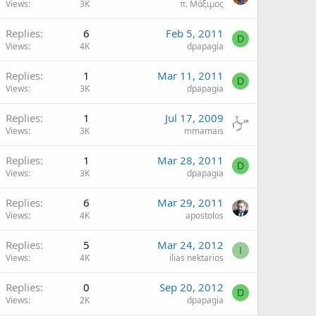
Views
3K
π. Μάξιμος
Replies
6
Feb 5, 2011
D
Views
4K
dpapagia
Replies
1
Mar 11, 2011
D
Views
3K
dpapagia
Replies
1
Jul 17, 2009
Views
3K
mmamais
Replies
1
Mar 28, 2011
D
Views
3K
dpapagia
Replies
6
Mar 29, 2011
Views
4K
apostolos
Replies
5
Mar 24, 2012
I
Views
4K
ilias nektarios
Replies
0
Sep 20, 2012
D
Views
2K
dpapagia