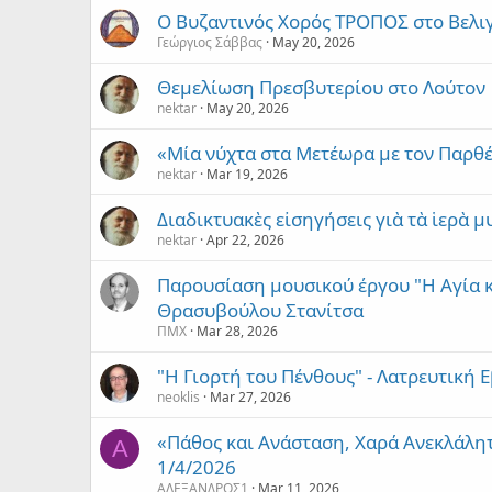
Ο Βυζαντινός Χορός ΤΡΟΠΟΣ στο Βελι
Γεώργιος Σάββας
May 20, 2026
Θεμελίωση Πρεσβυτερίου στο Λούτον
nektar
May 20, 2026
«Μία νύχτα στα Μετέωρα με τον Παρθ
nektar
Mar 19, 2026
Διαδικτυακὲς εἰσηγήσεις γιὰ τὰ ἱερὰ 
nektar
Apr 22, 2026
Παρουσίαση μουσικού έργου "Η Αγία 
Θρασυβούλου Στανίτσα
ΠΜΧ
Mar 28, 2026
"Η Γιορτή του Πένθους" - Λατρευτική
neoklis
Mar 27, 2026
«Πάθος και Ανάσταση, Χαρά Ανεκλάλητ
Α
1/4/2026
ΑΛΕΞΑΝΔΡΟΣ1
Mar 11, 2026