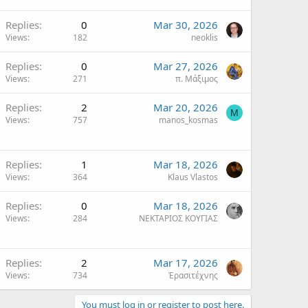
Replies
0
Mar 30, 2026
Views
182
neoklis
Replies
0
Mar 27, 2026
Views
271
π. Μάξιμος
Replies
2
Mar 20, 2026
M
Views
757
manos_kosmas
Replies
1
Mar 18, 2026
Views
364
Klaus Vlastos
Replies
0
Mar 18, 2026
Views
284
ΝΕΚΤΑΡΙΟΣ ΚΟΥΓΙΑΣ
Replies
2
Mar 17, 2026
Views
734
Ἐρασιτέχνης
You must log in or register to post here.