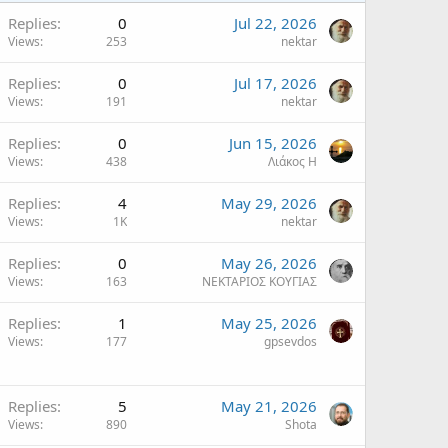
Replies
0
Jul 22, 2026
Views
253
nektar
Replies
0
Jul 17, 2026
Views
191
nektar
Replies
0
Jun 15, 2026
Views
438
Λιάκος Η
Replies
4
May 29, 2026
Views
1K
nektar
Replies
0
May 26, 2026
Views
163
ΝΕΚΤΑΡΙΟΣ ΚΟΥΓΙΑΣ
Replies
1
May 25, 2026
Views
177
gpsevdos
Replies
5
May 21, 2026
Views
890
Shota