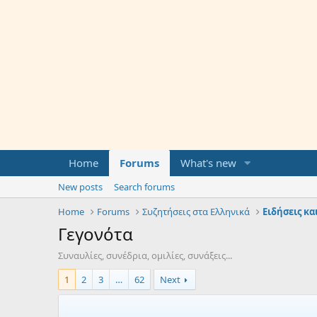
Home
Forums
What's new
New posts
Search forums
Home
Forums
Συζητήσεις στα Ελληνικά
Ειδήσεις κα
Γεγονότα
Συναυλίες, συνέδρια, ομιλίες, συνάξεις...
1
2
3
…
62
Next