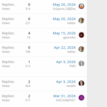
Replies
0
May 20, 2026
Views
314
Γεώργιος Σάββας
Replies
0
May 20, 2026
Views
221
nektar
Replies
4
May 15, 2026
Views
1K
gpsevdos
Replies
0
Apr 22, 2026
Views
188
nektar
Replies
1
Apr 3, 2026
Views
512
ΠΜΧ
Replies
2
Apr 3, 2026
Views
454
neoklis
Replies
2
Mar 31, 2026
Α
Views
577
ΑΛΕΞΑΝΔΡΟΣ1