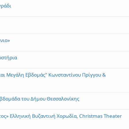
γράδι
ένιο»
μυστήρια
και Μεγάλη Εβδομάς" Κωνσταντίνου Πρίγγου &
 Εβδομάδα του Δήμου Θεσσαλονίκης
ος» Ελληνική Βυζαντινή Χορωδία, Christmas Theater