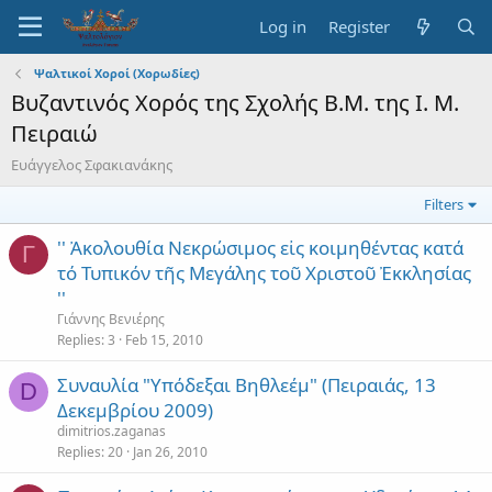
Log in
Register
Ψαλτικοί Χοροί (Χορωδίες)
Βυζαντινός Χορός της Σχολής Β.Μ. της Ι. Μ.
Πειραιώ
Ευάγγελος Σφακιανάκης
Filters
'' Ἀκολουθία Νεκρώσιμος εἰς κοιμηθέντας κατά
Γ
τό Τυπικόν τῆς Μεγάλης τοῦ Χριστοῦ Ἐκκλησίας
''
Γιάννης Βενιέρης
Replies
3
Feb 15, 2010
Συναυλία "Υπόδεξαι Βηθλεέμ" (Πειραιάς, 13
D
Δεκεμβρίου 2009)
dimitrios.zaganas
Replies
20
Jan 26, 2010