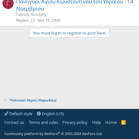
Πανηγύρι Αγίου Κωνσταντίνου του Υδραίου - 14
Γ
Νοεμβρίου
Γιάννης Βενιέρης
Replies
23
Nov 19, 2009
You must log in or register to post here.
Ψαλτικοί Χοροί (Χορωδίες)
Default style
English (US)
Contact us
Terms and rules
Privacy policy
Help
Home
R
S
S
®
Community platform by XenForo
© 2010-2024 XenForo Ltd.