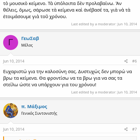
τὸ μουσικὸ κείμενο. Τὰ ὐπόλοιπα δὲν προλαβαίνω. Ἂν
θέλεις, ὅμως, σἀρωσε τὰ κείμενα καὶ ἀνέβασέ τα, γιὰ νὰ τὰ
ἐτοιμάσουμε γιὰ τοῦ χρόνου.
Last edited by a moderator:
Jun 10, 2014
ΓεωΣαβ
Γ
Μέλος
Jun 10, 2014
#6
Ευχαριστώ για την καλοσύνη σας. Δυστυχώς δεν μπορώ να
βρω τα κείμενα. Θα φροντίσω να τα βρω για να σας τα
στείλω ώστε να υπάρχουν για του χρόνου!
Last edited by a moderator:
Jun 10, 2014
π. Μάξιμος
Γενικός Συντονιστής
Jun 10, 2014
#7