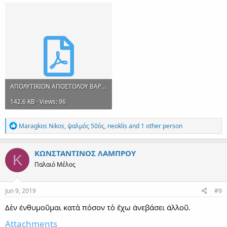
ΑΠΟΛΥΤΙΚΙΟΝ ΑΠΟΣΤΟΛΟΥ ΒΑΡΝΑΒΑ.pdf
142.6 KB · Views: 96
R
Maragkos Nikos
,
ψαλμός 50ός
,
neoklis
and 1 other person
e
a
c
ΚΩΝΣΤΑΝΤΙΝΟΣ ΛΑΜΠΡΟΥ
Κ
t
Παλαιό Μέλος
i
o
n
s
Jun 9, 2019
#9
:
Δὲν ἐνθυμοῦμαι κατὰ πόσον τὸ ἔχω ἀνεβάσει ἀλλοῦ.
Attachments