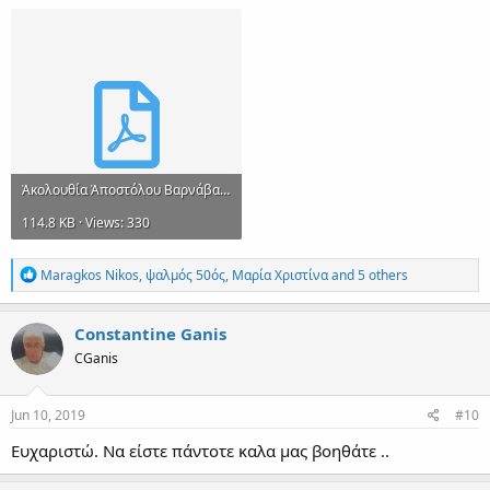
Ἀκολουθία Ἀποστόλου Βαρνάβα - Κύπρια Μηναῖα.pdf
114.8 KB · Views: 330
R
Maragkos Nikos
,
ψαλμός 50ός
,
Μαρία Χριστίνα
and 5 others
e
a
c
Constantine Ganis
t
CGanis
i
o
n
s
Jun 10, 2019
#10
:
Ευχαριστώ. Να είστε πάντοτε καλα μας βοηθάτε ..