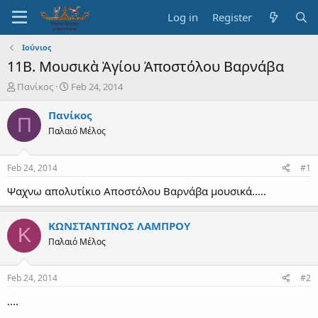
Log in
Register
Ιούνιος
11Β. Μουσικὰ Ἁγίου Ἀποστόλου Βαρνάβα
T
S
Πανίκος
Feb 24, 2014
h
t
r
a
Πανίκος
Π
e
r
Παλαιό Μέλος
a
t
d
d
s
a
Feb 24, 2014
#1
t
t
a
e
Ψαχνω απολυτίκιο Αποστόλου Βαρνάβα μουσικά.....
r
t
ΚΩΝΣΤΑΝΤΙΝΟΣ ΛΑΜΠΡΟΥ
e
Κ
r
Παλαιό Μέλος
Feb 24, 2014
#2
....