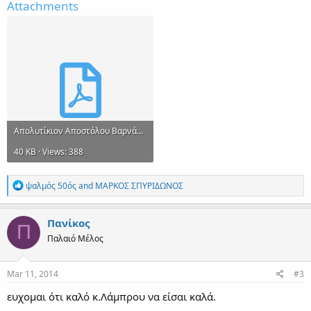
Attachments
Απολυτίκιον Αποστόλου Βαρνάβα.pdf
40 KB · Views: 388
R
ψαλμός 50ός
and
ΜΑΡΚΟΣ ΣΠΥΡΙΔΩΝΟΣ
e
a
c
Πανίκος
Π
t
Παλαιό Μέλος
i
o
n
s
Mar 11, 2014
#3
:
ευχομαι ότι καλό κ.Λάμπρου να είσαι καλά.