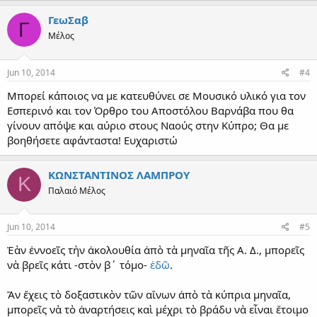
ΓεωΣαβ
Γ
Μέλος
Jun 10, 2014
#4
Μπορεί κάποιος να με κατευθύνει σε Μουσικό υλικό για τον
Εσπερινό και τον Όρθρο του Αποστόλου Βαρνάβα που θα
γίνουν απόψε και αύριο στους Ναούς στην Κύπρο; Θα με
βοηθήσετε αφάνταστα! Ευχαριστώ
ΚΩΝΣΤΑΝΤΙΝΟΣ ΛΑΜΠΡΟΥ
Κ
Παλαιό Μέλος
Jun 10, 2014
#5
Ἐὰν ἐννοεῖς τὴν ἀκολουθία ἀπὸ τὰ μηναῖα τῆς Α. Δ., μπορεῖς
νὰ βρεῖς κάτι -στὸν β΄ τόμο-
ἐδῶ
.
Ἄν ἔχεις τὸ δοξαστικὸν τῶν αἴνων ἀπὸ τὰ κύπρια μηναῖα,
μπορεῖς νὰ τὸ ἀναρτήσεις καὶ μέχρι τὸ βράδυ νὰ εἶναι ἕτοιμο