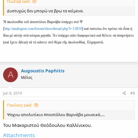
ΓεωΣαβ said:
Δυστυχώς δεν μπορώ να βρω τα κείμενα.
Ἠ ἀκολουθία τοῦ ἀποστόλου Βαρνάβα ὑπάρχει στό Ψ
[
http://analogion.com/forum/showthread.php?t=13810
] καί πιστεύω ὅτι πρέπει νά εἶναι ἡ
ἴδια μέ αὐτήν στά κύπρια μηναῖα. Ἄν ὑπάρχει κάτι διαφορετικό καί θέλετε νά ἀναρτήσετε
(καί ἔχετε ἄδεια) νά τό κάνετε στό θέμα τῆς ἀκολουθίας. Εὐχαριστῶ.
Augoustis Paphitis
A
Μέλος
Jun 9, 2019
#8
Πανίκος said:
Ψαχνω απολυτίκιο Αποστόλου Βαρνάβα μουσικά.....
Του Μακαριστού Θεόδουλου Καλλίνικου.
Attachments