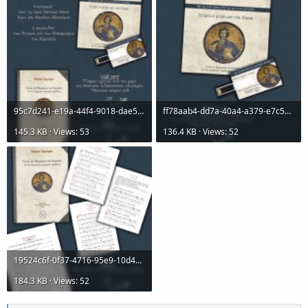
95c7d241-e19a-44f4-9018-dae58edcdef9.jfif.jpg
ff78aab4-dd7a-40a4-a379-e7c5453e7ad3.jfif.jpg
145.3 KB · Views: 53
136.4 KB · Views: 52
19524c6f-0f37-4716-95e9-10d41b410212.jfif.jpg
184.3 KB · Views: 52