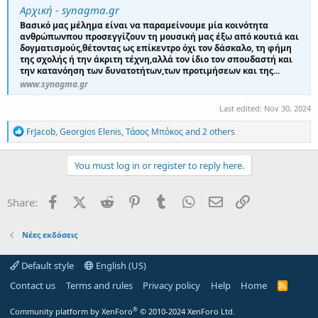
Αρχική - synagma.gr
Βασικό μας μέλημα είναι να παραμείνουμε μία κοινότητα
ανθρώπωνπου προσεγγίζουν τη μουσική μας έξω από κουτιά και
δογματισμούς,θέτοντας ως επίκεντρο όχι τον δάσκαλο, τη φήμη
της σχολής ή την άκριτη τέχνη,αλλά τον ίδιο τον σπουδαστή και
την κατανόηση των δυνατοτήτων,των προτιμήσεων και της...
www.synagma.gr
Last edited:
Nov 30, 2024
R
FrJacob
,
Georgios Elenis
,
Τάσος Μπόκος
and 2 others
e
a
c
You must log in or register to reply here.
t
i
o
Facebook
X (Twitter)
Reddit
Pinterest
Tumblr
WhatsApp
Email
Link
Share:
n
s
:
Νέες εκδόσεις
Default style
English (US)
Contact us
Terms and rules
Privacy policy
Help
Home
R
S
S
®
Community platform by XenForo
© 2010-2024 XenForo Ltd.