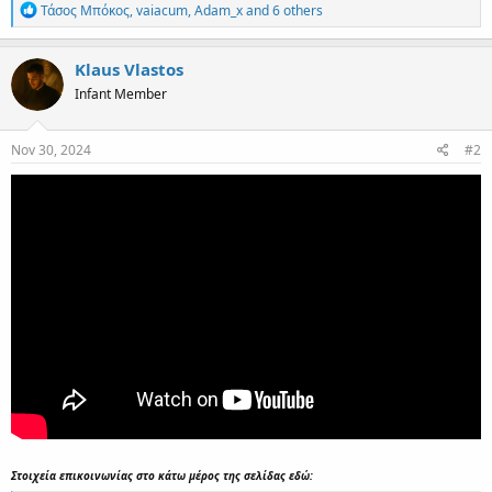
R
Τάσος Μπόκος
,
vaiacum
,
Adam_x
and 6 others
e
a
c
Klaus Vlastos
t
Infant Member
i
o
n
s
Nov 30, 2024
#2
:
Στοιχεία επικοινωνίας στο κάτω μέρος της σελίδας εδώ: