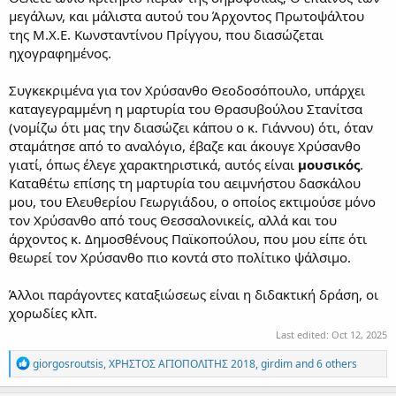
μεγάλων, και μάλιστα αυτού του Άρχοντος Πρωτοψάλτου
της Μ.Χ.Ε. Κωνσταντίνου Πρίγγου, που διασώζεται
ηχογραφημένος.
Συγκεκριμένα για τον Χρύσανθο Θεοδοσόπουλο, υπάρχει
καταγεγραμμένη η μαρτυρία του Θρασυβούλου Στανίτσα
(νομίζω ότι μας την διασώζει κάπου ο κ. Γιάννου) ότι, όταν
σταμάτησε από το αναλόγιο, έβαζε και άκουγε Χρύσανθο
γιατί, όπως έλεγε χαρακτηριστικά, αυτός είναι
μουσικός
.
Καταθέτω επίσης τη μαρτυρία του αειμνήστου δασκάλου
μου, του Ελευθερίου Γεωργιάδου, ο οποίος εκτιμούσε μόνο
τον Χρύσανθο από τους Θεσσαλονικείς, αλλά και του
άρχοντος κ. Δημοσθένους Παϊκοπούλου, που μου είπε ότι
θεωρεί τον Χρύσανθο πιο κοντά στο πολίτικο ψάλσιμο.
Άλλοι παράγοντες καταξιώσεως είναι η διδακτική δράση, οι
χορωδίες κλπ.
Last edited:
Oct 12, 2025
R
giorgosroutsis
,
ΧΡΗΣΤΟΣ ΑΓΙΟΠΟΛΙΤΗΣ 2018
,
girdim
and 6 others
e
a