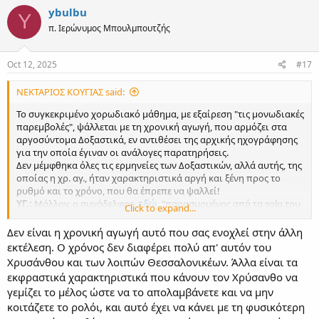
c
ybulbu
Y
t
π. Ιερώνυμος Μπουλμπουτζής
i
o
n
s
Oct 12, 2025
#17
:
ΝΕΚΤΑΡΙΟΣ ΚΟΥΓΙΑΣ said:
Το συγκεκριμένο χορωδιακό μάθημα, με εξαίρεση "τις μονωδιακές
παρεμβολές", ψάλλεται με τη χρονική αγωγή, που αρμόζει στα
αργοσύντομα Δοξαστικά, εν αντιθέσει της αρχικής ηχογράφησης
για την οποία έγιναν οι ανάλογες παρατηρήσεις.
Δεν μέμφθηκα όλες τις ερμηνείες των Δοξαστικών, αλλά αυτής, της
οποίας η χρ. αγ., ήταν χαρακτηριστικά αργή και ξένη προς το
ρυθμό και το χρόνο, που θα έπρεπε να ψαλλεί!
ΥΓ.:
Μάλλον, ο συνάδελφος,
εδώ,
"παρασυρμένος από τα solo του
Click to expand...
μακαριστού Άρχοντα", ερμήνευσε όλο το μάθημα ως μονωδία...
Δεν είναι η χρονική αγωγή αυτό που σας ενοχλεί στην άλλη
εκτέλεση. Ο χρόνος δεν διαφέρει πολύ απ' αυτόν του
Χρυσάνθου και των λοιπών Θεσσαλονικέων. Άλλα είναι τα
εκφραστικά χαρακτηριστικά που κάνουν τον Χρύσανθο να
γεμίζει το μέλος ώστε να το απολαμβάνετε και να μην
κοιτάζετε το ρολόι, και αυτό έχει να κάνει με τη φυσικότερη