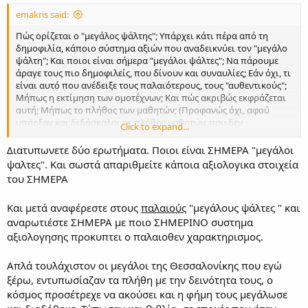
emakris said:
Πώς ορίζεται ο "μεγάλος ψάλτης"; Υπάρχει κάτι πέρα από τη
δημοφιλία, κάποιο σύστημα αξιών που αναδεικνύει τον "μεγάλο
ψάλτη"; Και ποιοι είναι σήμερα "μεγάλοι ψάλτες"; Να πάρουμε
άραγε τους πιο δημοφιλείς, που δίνουν και συναυλίες; Εάν όχι, τι
είναι αυτό που ανέδειξε τους παλαιότερους, τους "αυθεντικούς";
Μήπως η εκτίμηση των ομοτέχνων; Και πώς ακριβώς εκφράζεται
αυτή; Μήπως το πλήθος των μαθητών; (Προφανώς όχι, αφού
υπήρξαν και διδάσκαλοι με πλήθος μαθητών, που δεν
Click to expand...
θεωρούνται "μεγάλοι ψάλτες", και αντίστροφα). Μήπως το
πλήθος των μιμητών; Α, εδώ μάλλον πρέπει να σταθούμε...
Διατυπωνετε δύο ερωτήματα. Ποιοι είναι ΣΗΜΕΡΑ "μεγάλοι
ψαλτες". Και σωστά απαριθμείτε κάποια αξιολογικα στοιχεία
του ΣΗΜΕΡΑ
Και μετά αναφέρεστε στους
παλαιούς
"μεγάλους ψάλτες " και
αναρωτιέστε ΣΗΜΕΡΑ με ποιο ΣΗΜΕΡΙΝΟ συστημα
αξιολογησης προκυπτει ο παλαιοθεν χαρακτηρισμος.
Απλά τουλάχιστον οι μεγάλοι της Θεσσαλονίκης που εγώ
ξέρω, εντυπωσίαζαν τα πλήθη με την δεινότητα τους, ο
κόσμος προσέτρεχε να ακούσει και η φήμη τους μεγάλωσε