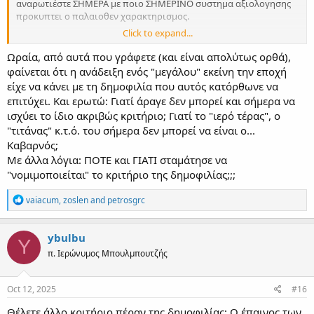
αναρωτιέστε ΣΗΜΕΡΑ με ποιο ΣΗΜΕΡΙΝΟ συστημα αξιολογησης
προκυπτει ο παλαιοθεν χαρακτηρισμος.
Click to expand...
Απλά τουλάχιστον οι μεγάλοι της Θεσσαλονίκης που εγώ ξέρω,
εντυπωσίαζαν τα πλήθη με την δεινότητα τους, ο κόσμος
Ωραία, από αυτά που γράφετε (και είναι απολύτως ορθά),
προσέτρεχε να ακούσει και η φήμη τους μεγάλωσε και διαδόθηκε.
φαίνεται ότι η ανάδειξη ενός "μεγάλου" εκείνη την εποχή
Τύπωσαν και βιβλία, σε εποχές που ήταν δυσεύρετα και η φήμη
είχε να κάνει με τη δημοφιλία που αυτός κατόρθωνε να
μεγάλωσε και άλλο .
επιτύχει. Και ερωτώ: Γιατί άραγε δεν μπορεί και σήμερα να
Όταν μαθευόταν οτι θα ψάλλει ο Καραμανης σε κανα πανηγύρι
ισχύει το ίδιο ακριβώς κριτήριο; Γιατί το "ιερό τέρας", ο
αυξανόταν η προσέλευση.
"τιτάνας" κ.τ.ό. του σήμερα δεν μπορεί να είναι ο...
Πήγαινε τα καλοκαίρια στην Μεταμόρφωση Χαλκιδικής, ενα
χωριουδακι τότε, ο Ζαχαρίας ο Πασχαλιδης και μαθευόταν το νέο
Καβαρνός;
οτι θα ψαλλει στην πανηγυρι.
Με άλλα λόγια: ΠΟΤΕ και ΓΙΑΤΙ σταμάτησε να
Μεγάλωσα με κασέτες που κυκλοφορούσαν από χέρι σε χερι,
"νομιμοποιείται" το κριτήριο της δημοφιλίας;;;
δυσεύρετες κι πολυαντιγραμμενες. Ακόμη και τον Φιρφιρη που
ηχογραφούσαν στο Όρος περιμέναμε κασέτες να ακούσουμε με
R
vaiacum
,
zoslen
and
petrosgrc
αδημονία, τουλάχιστον στη Β. Ελλάδα που ξέρουμε από Όρος.
e
Κάπως έτσι γεννήθηκαν οι "μεγάλοι".
a
Έκαναν λάθη; Ίσως
c
ybulbu
Y
Είχαν άλλη οπτική ; Μπορεί .
t
π. Ιερώνυμος Μπουλμπουτζής
i
Ήταν εγωιστές; Πιθανότατα .
o
ΑΛΛΑ έτσι ήταν στην ΕΠΟΧΗ ΤΟΥΣ, διαφορετικά από το ΣΗΜΕΡΑ,
n
και έτσι κρίνονται.
s
Oct 12, 2025
#16
Για το ΣΗΜΕΡΑ ο καιρός θα δείξει.
:
Θέλετε άλλο κριτήριο πέραν της δημοφιλίας; Ο έπαινος των