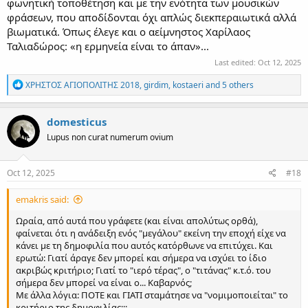
φωνητική τοποθέτηση και με την ενότητα των μουσικών
φράσεων, που αποδίδονται όχι απλώς διεκπεραιωτικά αλλά
βιωματικά. Όπως έλεγε και ο αείμνηστος Χαρίλαος
Ταλιαδώρος: «η ερμηνεία είναι το άπαν»...
Last edited:
Oct 12, 2025
R
ΧΡΗΣΤΟΣ ΑΓΙΟΠΟΛΙΤΗΣ 2018
,
girdim
,
kostaeri
and 5 others
e
a
c
domesticus
t
Lupus non curat numerum ovium
i
o
n
s
Oct 12, 2025
#18
:
emakris said:
Ωραία, από αυτά που γράφετε (και είναι απολύτως ορθά),
φαίνεται ότι η ανάδειξη ενός "μεγάλου" εκείνη την εποχή είχε να
κάνει με τη δημοφιλία που αυτός κατόρθωνε να επιτύχει. Και
ερωτώ: Γιατί άραγε δεν μπορεί και σήμερα να ισχύει το ίδιο
ακριβώς κριτήριο; Γιατί το "ιερό τέρας", ο "τιτάνας" κ.τ.ό. του
σήμερα δεν μπορεί να είναι ο... Καβαρνός;
Με άλλα λόγια: ΠΟΤΕ και ΓΙΑΤΙ σταμάτησε να "νομιμοποιείται" το
κριτήριο της δημοφιλίας;;;