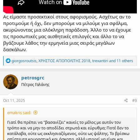
Ας είμαστε προσεκτικοί στους αφορισμούς. Ασχέτως αν το
προτιμούμε ή όχι, δεν μπορούμε να μιλούμε για σφάλμα,
ακυρώνοντας μια ολόκληρη παράδοση. Άλλο το να έχουμε
τις προσωπικές μας αισθητικές επιλογές και άλλο το να
βγάζουμε λάθος την ερμηνεία μιας σειράς μεγάλων
δασκάλων.
R
giorgosroutsis
,
ΧΡΗΣΤΟΣ ΑΓΙΟΠΟΛΙΤΗΣ 2018
,
trexantiri
and 11 others
e
a
c
petrosgrc
t
Πέτρος Γαλάνης
i
o
n
s
Oct 11, 2025
#9
:
emakris said:
Γιατί θα πρέπει να "βασανίζει" κανείς το μέλος με αυτόν τον
τρόπο και να μην το αποδίδει στρωτά και εύρυθμα; Ποτέ δεν το
κατάλαβα, ούτε ως εκκλησιαζόμενος, ούτε ως ψάλτης. Το βρίσκω
απίστευτα κουραστικό και άσκοπο, αλλά μπορεί να είναι και