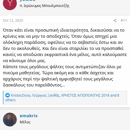
Y
t
π. Ιερώνυμος Μπουλμπουτζής
i
o
n
s
Oct 12, 2025
#11
:
Όταν κάτι είναι προσωπική ιδιαιτερότητα, δικαιούσαι να το
κρίνεις και να μην το αποδεχτείς. Όταν όμως απηχεί μια
ολόκληρη παράδοση, οφείλεις να το σεβαστείς έστω και αν
δεν το ακολουθείς. Και δεν είναι σταριλίκι το να προσπαθεί
κανείς να αποδώσει εκφραστικά ένα μέλος, αυτό καλούμαστε
να κάνουμε όλοι μας.
Κάποτε τους μεγάλους ψάλτες τους αντιμετώπιζαν όλοι με
πνεύμα μαθητείας. Τώρα ακόμη και ο κάθε άσχετος και
αρχάριος περί την ψαλτική αμφισβητεί τους μεγάλους
δασκάλους του παρελθόντος...
R
XristosZisou
,
Γεώργιος Ξανθάς
,
ΧΡΗΣΤΟΣ ΑΓΙΟΠΟΛΙΤΗΣ 2018
and 8
e
others
a
c
t
emakris
i
Μέλος
o
n