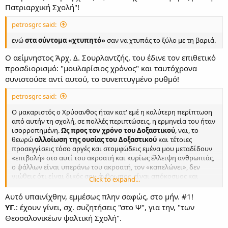
Πατριαρχική Σχολή"!
petrosgrc said:
ενώ
στα σύντομα «χτυπητό»
σαν να χτυπάς το ξύλο με τη βαριά.
Ο αείμνηστος Άρχ. Δ. Σουρλαντζής, του έδινε τον επιθετικό
προσδιορισμό: "μουλαρίσιος χρόνος" και ταυτόχρονα
συνιστούσε αντί αυτού, το συνεπτυγμένο ρυθμό!
petrosgrc said:
Ο μακαριστός ο Χρύσανθος ήταν κατ' εμέ η καλύτερη περίπτωση
από αυτήν τη σχολή, σε πολλές περιπτώσεις, η ερμηνεία του ήταν
ισορροπημένη.
Ως προς τον χρόνο του Δοξαστικού
, ναι, το
θεωρώ
αλλοίωση της ουσίας του Δοξαστικού
και τέτοιες
προσεγγίσεις τόσο αργές και στομφώδεις εμένα μου μεταδίδουν
«επιβολή» στο αυτί του ακροατή και κυρίως έλλειψη ανθρωπιάς,
ο ψάλλων είναι υπεράνω του ακροατή, τον «καπελώνει», δεν
νιώθεις ότι είναι δικός σου άνθρωπος, είναι απόκοσμος και
Click to expand...
απόμακρος. Δεν με εκφράζει τέτοια προσέγγιση, αν και
αναγνωρίζω ότι σε πολλούς αρέσει.
Αυτό υπαινίχθην, εμμέσως πλην σαφώς, στο μήν. #1!
ΥΓ
.: έχουν γίνει, σχ. συζητήσεις "στο Ψ", για την, "των
Θεσσαλονικέων ψαλτική Σχολή".