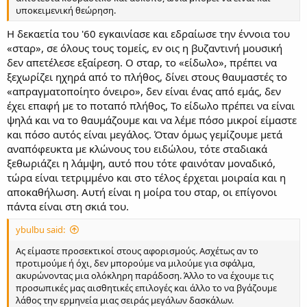
υποκειμενική θεώρηση.
Η δεκαετία του '60 εγκαινίασε και εδραίωσε την έννοια του
«σταρ», σε όλους τους τομείς, εν οις η βυζαντινή μουσική
δεν απετέλεσε εξαίρεση. Ο σταρ, το «είδωλο», πρέπει να
ξεχωρίζει ηχηρά από το πλήθος, δίνει στους θαυμαστές το
«απραγματοποίητο όνειρο», δεν είναι ένας από εμάς, δεν
έχει επαφή με το ποταπό πλήθος, Το είδωλο πρέπει να είναι
ψηλά και να το θαυμάζουμε και να λέμε πόσο μικροί είμαστε
και πόσο αυτός είναι μεγάλος. Όταν όμως γεμίζουμε μετά
αναπόφευκτα με κλώνους του ειδώλου, τότε σταδιακά
ξεθωριάζει η λάμψη, αυτό που τότε φαινόταν μοναδικό,
τώρα είναι τετριμμένο και στο τέλος έρχεται μοιραία και η
αποκαθήλωση. Αυτή είναι η μοίρα του σταρ, οι επίγονοι
πάντα είναι στη σκιά του.
ybulbu said:
Ας είμαστε προσεκτικοί στους αφορισμούς. Ασχέτως αν το
προτιμούμε ή όχι, δεν μπορούμε να μιλούμε για σφάλμα,
ακυρώνοντας μια ολόκληρη παράδοση. Άλλο το να έχουμε τις
προσωπικές μας αισθητικές επιλογές και άλλο το να βγάζουμε
λάθος την ερμηνεία μιας σειράς μεγάλων δασκάλων.