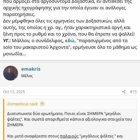
που αρμόζει στα αργοσύντομα Δοξαστικά, εν αντιθέσει της
αρχικής ηχογράφησης για την οποία έγιναν οι ανάλογες
παρατηρήσεις.
Δεν μέμφθηκα όλες τις ερμηνείες των Δοξαστικών, αλλά
Ας είμαστε προσεκτικοί στους αφορισμούς. Ασχέτως αν το
αυτής, της οποίας η χρ. αγ., ήταν χαρακτηριστικά αργή και
προτιμούμε ή όχι, δεν μπορούμε να μιλούμε για σφάλμα,
ξένη προς το ρυθμό και το χρόνο, που θα έπρεπε να ψαλλεί!
ακυρώνοντας μια ολόκληρη
ΥΓ.:
Μάλλον, ο συνάδελφος,
εδώ,
"παρασυρμένος από τα
παράδοση.................................................................................................................
......................................................................................................................................
solo του μακαριστού Άρχοντα", ερμήνευσε όλο το μάθημα ως
............................
μονωδία...
emakris
Μέλος
Oct 12, 2025
#15
domesticus said:
Διατυπωνετε δύο ερωτήματα. Ποιοι είναι ΣΗΜΕΡΑ "μεγάλοι
ψαλτες". Και σωστά απαριθμείτε κάποια αξιολογικα στοιχεία του
ΣΗΜΕΡΑ
Και μετά αναφέρεστε στους
παλαιούς
"μεγάλους ψάλτες " και