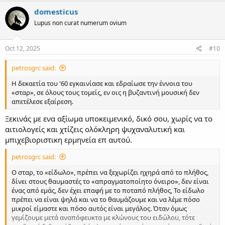
c
domesticus
t
Lupus non curat numerum ovium
i
o
n
s
Oct 12, 2025
#10
:
petrosgrc said:
Η δεκαετία του '60 εγκαινίασε και εδραίωσε την έννοια του
«σταρ», σε όλους τους τομείς, εν οις η βυζαντινή μουσική δεν
απετέλεσε εξαίρεση.
Ξεκινάς με ενα αξίωμα υποκειμενικό, δικό σου, χωρίς να το
αιτιολογείς και χτίζεις ολόκληρη ψυχαναλυτική και
μπιχεβιοριστικη ερμηνεία επ αυτού.
petrosgrc said:
Ο σταρ, το «είδωλο», πρέπει να ξεχωρίζει ηχηρά από το πλήθος,
δίνει στους θαυμαστές το «απραγματοποίητο όνειρο», δεν είναι
ένας από εμάς, δεν έχει επαφή με το ποταπό πλήθος, Το είδωλο
πρέπει να είναι ψηλά και να το θαυμάζουμε και να λέμε πόσο
μικροί είμαστε και πόσο αυτός είναι μεγάλος. Όταν όμως
γεμίζουμε μετά αναπόφευκτα με κλώνους του ειδώλου, τότε