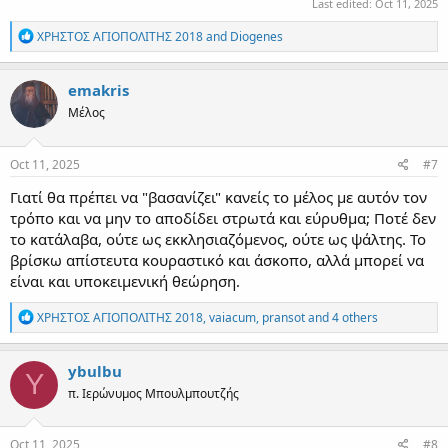
Last edited:
Oct 11, 2025
R
ΧΡΗΣΤΟΣ ΑΓΙΟΠΟΛΙΤΗΣ 2018
and
Diogenes
e
a
c
emakris
t
Μέλος
i
o
n
s
Oct 11, 2025
#7
:
Γιατί θα πρέπει να "βασανίζει" κανείς το μέλος με αυτόν τον
τρόπο και να μην το αποδίδει στρωτά και εύρυθμα; Ποτέ δεν
το κατάλαβα, ούτε ως εκκλησιαζόμενος, ούτε ως ψάλτης. Το
βρίσκω απίστευτα κουραστικό και άσκοπο, αλλά μπορεί να
είναι και υποκειμενική θεώρηση.
R
ΧΡΗΣΤΟΣ ΑΓΙΟΠΟΛΙΤΗΣ 2018
,
vaiacum
,
pransot
and 4 others
e
a
c
ybulbu
Y
t
π. Ιερώνυμος Μπουλμπουτζής
i
o
n
s
Oct 11, 2025
#8