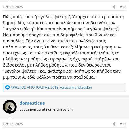
s
:
Oct 12, 2025
#12
Πώς ορίζεται ο "μεγάλος ψάλτης"; Υπάρχει κάτι πέρα από τη
δημοφιλία, κάποιο σύστημα αξιών που αναδεικνύει τον
"μεγάλο ψάλτη"; Και ποιοι είναι σήμερα "μεγάλοι ψάλτες";
Να πάρουμε άραγε τους πιο δημοφιλείς, που δίνουν και
συναυλίες; Εάν όχι, τι είναι αυτό που ανέδειξε τους
παλαιότερους, τους "αυθεντικούς"; Μήπως η εκτίμηση των
ομοτέχνων; Και πώς ακριβώς εκφράζεται αυτή; Μήπως το
πλήθος των μαθητών; (Προφανώς όχι, αφού υπήρξαν και
διδάσκαλοι με πλήθος μαθητών, που δεν θεωρούνται
"μεγάλοι ψάλτες", και αντίστροφα). Μήπως το πλήθος των
μιμητών; Α, εδώ μάλλον πρέπει να σταθούμε...
R
ΧΡΗΣΤΟΣ ΑΓΙΟΠΟΛΙΤΗΣ 2018
,
vaiacum
and
zoslen
e
a
c
domesticus
t
Lupus non curat numerum ovium
i
o
n
s
Oct 12, 2025
#13
: