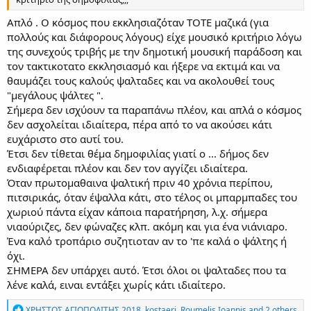
Απλό . Ο κόσμος που εκκλησιαζόταν ΤΟΤΕ μαζικά (για
πολλούς και διάφορους λόγους) είχε μουσικό κριτήριο λόγω
της συνεχούς τριβής με την δημοτική μουσική παράδοση και
τον τακτικοτατο εκκλησιασμό και ήξερε να εκτιμά και να
θαυμάζει τους καλούς ψαλταδες και να ακολουθεί τους
"μεγάλους ψάλτες ".
Σήμερα δεν ισχύουν τα παραπάνω πλέον, και απλά ο κόσμος
δεν ασχολείται ιδιαίτερα, πέρα από το να ακούσει κάτι
ευχάριστο στο αυτί του.
Έτσι δεν τίθεται θέμα δημοφιλίας γιατί ο ... δήμος δεν
ενδιαφέρεται πλέον και δεν τον αγγίζει ιδιαίτερα.
Όταν πρωτομαθαινα ψαλτική πριν 40 χρόνια περίπου,
πιτσιρικάς, όταν έψαλλα κάτι, στο τέλος οι μπαρμπαδες του
χωριού πάντα είχαν κάποια παρατήρηση, λ.χ. σήμερα
νιαούριζες, δεν φώναζες κλπ. ακόμη και για ένα νιάνιαρο.
Ένα καλό τροπάριο συζητιοταν αν το 'πε καλά ο ψάλτης ή
όχι.
ΣΗΜΕΡΑ δεν υπάρχει αυτό. Έτσι όλοι οι ψαλταδες που τα
λένε καλά, ειναι εντάξει χωρίς κάτι ιδιαίτερο.
R
ΧΡΗΣΤΟΣ ΑΓΙΟΠΟΛΙΤΗΣ 2018
,
kostaeri
,
Roumelis Ioannis
and 2 others