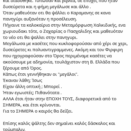
και διαδόθηκε. Τύπωσαν και βιβλία, σε εποχές που ήταν
δυσεύρετα και η φήμη μεγάλωσε και άλλο .
Όταν μαθευόταν οτι θα ψάλλει ο Καραμανης σε κανα
πανηγύρι αυξανόταν η προσέλευση.
Πήγαινε τα καλοκαίρια στην Μεταμόρφωση Χαλκιδικής, ενα
χωριουδακι τότε, ο Ζαχαρίας ο Πασχαλιδης και μαθευόταν
το νέο οτι θα ψαλλει στην πανηγυρι.
Μεγάλωσα με κασέτες που κυκλοφορούσαν από χέρι σε χερι,
δυσεύρετες κι πολυαντιγραμμενες. Ακόμη και τον Φιρφιρη
που ηχογραφούσαν στο Όρος περιμέναμε κασέτες να
ακούσουμε με αδημονία, τουλάχιστον στη Β. Ελλάδα που
ξέρουμε από Όρος.
Κάπως έτσι γεννήθηκαν οι "μεγάλοι".
Έκαναν λάθη; Ίσως
Είχαν άλλη οπτική ; Μπορεί .
Ήταν εγωιστές; Πιθανότατα .
ΑΛΛΑ έτσι ήταν στην ΕΠΟΧΗ ΤΟΥΣ, διαφορετικά από το
ΣΗΜΕΡΑ, και έτσι κρίνονται.
Για το ΣΗΜΕΡΑ ο καιρός θα δείξει.
Επίσης καλός ψάλτης δεν σημαίνει καλός δάσκαλος και
τούμπαλιν.