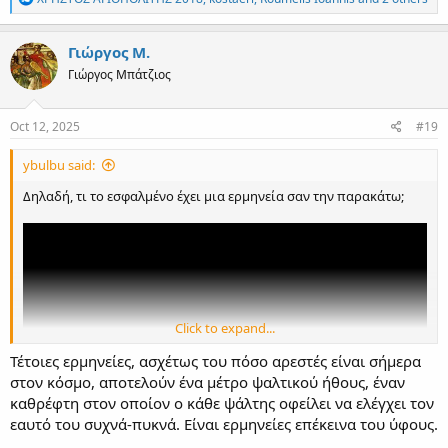
e
a
c
Γιώργος Μ.
t
Γιώργος Μπάτζιος
i
o
n
s
Oct 12, 2025
#19
:
ybulbu said:
Δηλαδή, τι το εσφαλμένο έχει μια ερμηνεία σαν την παρακάτω;
Click to expand...
Τέτοιες ερμηνείες, ασχέτως του πόσο αρεστές είναι σήμερα
στον κόσμο, αποτελούν ένα μέτρο ψαλτικού ήθους, έναν
καθρέφτη στον οποίον ο κάθε ψάλτης οφείλει να ελέγχει τον
εαυτό του συχνά-πυκνά. Είναι ερμηνείες επέκεινα του ύφους.