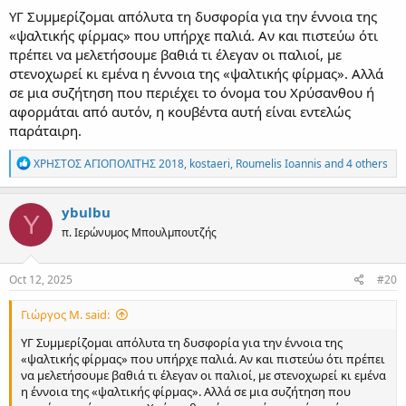
ΥΓ Συμμερίζομαι απόλυτα τη δυσφορία για την έννοια της
«ψαλτικής φίρμας» που υπήρχε παλιά. Αν και πιστεύω ότι
πρέπει να μελετήσουμε βαθιά τι έλεγαν οι παλιοί, με
στενοχωρεί κι εμένα η έννοια της «ψαλτικής φίρμας». Αλλά
σε μια συζήτηση που περιέχει το όνομα του Χρύσανθου ή
αφορμάται από αυτόν, η κουβέντα αυτή είναι εντελώς
παράταιρη.
R
ΧΡΗΣΤΟΣ ΑΓΙΟΠΟΛΙΤΗΣ 2018
,
kostaeri
,
Roumelis Ioannis
and 4 others
e
a
c
ybulbu
Y
t
π. Ιερώνυμος Μπουλμπουτζής
i
o
n
s
Oct 12, 2025
#20
:
Γιώργος Μ. said:
ΥΓ Συμμερίζομαι απόλυτα τη δυσφορία για την έννοια της
«ψαλτικής φίρμας» που υπήρχε παλιά. Αν και πιστεύω ότι πρέπει
να μελετήσουμε βαθιά τι έλεγαν οι παλιοί, με στενοχωρεί κι εμένα
η έννοια της «ψαλτικής φίρμας». Αλλά σε μια συζήτηση που