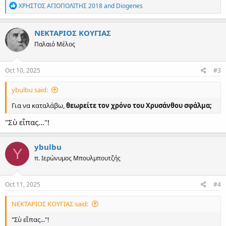
R
ΧΡΗΣΤΟΣ ΑΓΙΟΠΟΛΙΤΗΣ 2018
and
Diogenes
e
a
c
ΝΕΚΤΑΡΙΟΣ ΚΟΥΓΙΑΣ
t
Παλαιό Μέλος
i
o
n
s
Oct 10, 2025
#3
:
ybulbu said:
Για να καταλάβω,
θεωρείτε τον χρόνο του Χρυσάνθου σφάλμα;
"Σὺ εἶπας..."!
ybulbu
Y
π. Ιερώνυμος Μπουλμπουτζής
Oct 11, 2025
#4
ΝΕΚΤΑΡΙΟΣ ΚΟΥΓΙΑΣ said:
"Σὺ εἶπας..."!