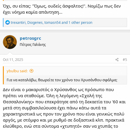
Όχι, συ είπας: "Όμως, ουδείς άσφαλτος!". Νομίζω πως δεν
έχει νόημα καμία απάντηση...
R
trexantiri
,
Diogenes
,
tomasn54
and 1 other person
e
a
c
petrosgrc
t
Πέτρος Γαλάνης
i
o
n
s
Oct 11, 2025
#5
:
ybulbu said:
Για να καταλάβω, θεωρείτε τον χρόνο του Χρυσάνθου σφάλμα;
Δεν είναι ο μακαριστός ο Χρύσανθος ως πρόσωπο που
πρέπει να σταθούμε. Όλη η λεγόμενη «Σχολή της
Θεσσαλονίκης» που επεκράτησε από τη δεκαετία του '60 και
μετά στη συμβασιλεύουσα έχει πάνω κάτω αυτά τα
χαρακτηριστικά ως προν τον χρόνο που είναι γενικώς πολύ
αργός, με στόμφο και με ρυθμό σε δοξαστικά κλπ. πρακτικά
ελεύθερο, ενώ στα σύντομα «χτυπητό» σαν να χτυπάς το