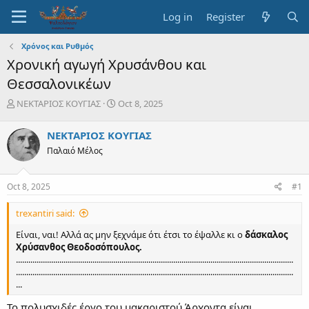
Log in
Register
Χρόνος και Ρυθμός
Χρονική αγωγή Χρυσάνθου και
Θεσσαλονικέων
T
S
ΝΕΚΤΑΡΙΟΣ ΚΟΥΓΙΑΣ
Oct 8, 2025
h
t
r
a
ΝΕΚΤΑΡΙΟΣ ΚΟΥΓΙΑΣ
e
r
Παλαιό Μέλος
a
t
d
d
s
a
Oct 8, 2025
#1
t
t
a
e
trexantiri said:
r
t
Είναι, ναι! Αλλά ας μην ξεχνάμε ότι έτσι το έψαλλε κι ο
δάσκαλος
e
Χρύσανθος Θεοδοσόπουλος.
r
......................................................................................................................................
......................................................................................................................................
...
Το πολυσχιδές έργο του μακαριστού Άρχοντα είναι