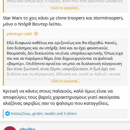
σταδιακά ξεθωριάζει η λάμψη, αυτό που τότε φαινόταν μοναδικό,
τώρα είναι τετριμμένο και στο τέλος έρχεται μοιραία και η
Click to expand...
αποκαθήλωση. Αυτή είναι η μοίρα του σταρ, οι επίγονοι πάντα
είναι στη σκιά του.
Star Wars το χεις κάνει με clone troopers και stormtroopers,
μόνο ο Ντάρθ Βειντερ λείπει.
petrosgrc said:
Εδώ διαφωνώ καθέτως και οριζοντίως και θα εξηγηθώ. Κανείς,
όσο διάσημος και αν υπήρξε, όσο και αν έχει φανατικούς
θαυμαστές, δεν δικαιούται να είναι υπεράνω κριτικής. Όπως ειχα
πει και σε παρόμοιο θέμα, έτσι δημιουργούνται τα ψαλτικά
«βαμπίρ». Οτιδήποτε αρνείται να μπει σε διαλεκτική σύγκρουση
δεν είναι ζωντανό, είναι ζόμπι, νεκροζώντανο. Η ζωή έχει τον
διάλογο και τη σύγκρουση, άλλωστε και αυτοί οι παλιοί –αν και
δεν το παραδέχθηκαν– διαλεκτικά λειτούργησαν απορρίπτοντας
Click to expand...
παλαιότερες πρακτικές και εδραίωσαν τις δικές τους. Εμείς που
έχουμε κρίση και συναίσθηση τού τι κάνουμε, έχουμε δικαίωμα
Κριτική να κάνεις στους παλαιούς, καλό όμως είναι να
αλλά και υποχρέωση να δούμε κριτικά το παρελθόν και να πούμε
αποφεύγεις τους βαρείς χαρακτηρισμους γιατί ακούγεσαι
χωρίς φόβο και πάθος τι μας εκφράζει και τι όχι. Θα επιμείνω ότι
αλαζόνας ακριβώς σαν το ψαλσιμο που καταγγέλεις.
αυτή η πολύ αργή και στομφώδης προσέγγιση μπορεί τη
δεκαετία του '60 να προκαλούσε εντύπωση και δέος, πλέον όμως
R
XristosZisou
,
girdim
,
neoklis
and 3 others
έχει γίνει τετριμμένο και υφίσταται και την ανάλογη κριτική.
e
a
c
ybulbu