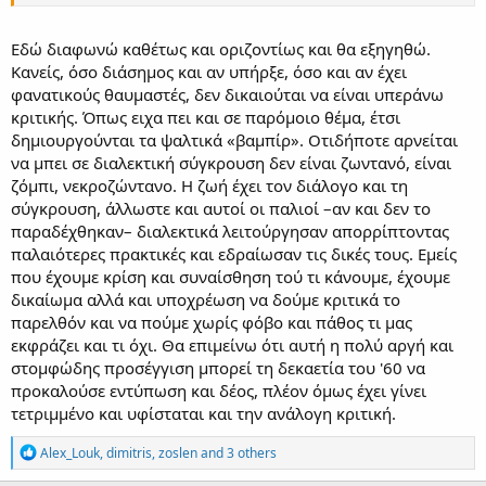
Εδώ διαφωνώ καθέτως και οριζοντίως και θα εξηγηθώ.
Κανείς, όσο διάσημος και αν υπήρξε, όσο και αν έχει
φανατικούς θαυμαστές, δεν δικαιούται να είναι υπεράνω
κριτικής. Όπως ειχα πει και σε παρόμοιο θέμα, έτσι
δημιουργούνται τα ψαλτικά «βαμπίρ». Οτιδήποτε αρνείται
να μπει σε διαλεκτική σύγκρουση δεν είναι ζωντανό, είναι
ζόμπι, νεκροζώντανο. Η ζωή έχει τον διάλογο και τη
σύγκρουση, άλλωστε και αυτοί οι παλιοί –αν και δεν το
παραδέχθηκαν– διαλεκτικά λειτούργησαν απορρίπτοντας
παλαιότερες πρακτικές και εδραίωσαν τις δικές τους. Εμείς
που έχουμε κρίση και συναίσθηση τού τι κάνουμε, έχουμε
δικαίωμα αλλά και υποχρέωση να δούμε κριτικά το
παρελθόν και να πούμε χωρίς φόβο και πάθος τι μας
εκφράζει και τι όχι. Θα επιμείνω ότι αυτή η πολύ αργή και
στομφώδης προσέγγιση μπορεί τη δεκαετία του '60 να
προκαλούσε εντύπωση και δέος, πλέον όμως έχει γίνει
τετριμμένο και υφίσταται και την ανάλογη κριτική.
R
Alex_Louk
,
dimitris
,
zoslen
and 3 others
e
a