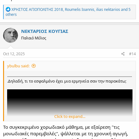
R
ΧΡΗΣΤΟΣ ΑΓΙΟΠΟΛΙΤΗΣ 2018
,
Roumelis Ioannis
,
ilias nektarios
and 5
e
others
a
c
t
ΝΕΚΤΑΡΙΟΣ ΚΟΥΓΙΑΣ
i
Παλαιό Μέλος
o
n
s
:
Oct 12, 2025
#14
ybulbu said:
......................................................................................................................................
.Δηλαδή, τι το εσφαλμένο έχει μια ερμηνεία σαν την παρακάτω;
Click to expand...
Το συγκεκριμένο χορωδιακό μάθημα, με εξαίρεση "τις
μονωδιακές παρεμβολές", ψάλλεται με τη χρονική αγωγή,