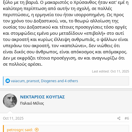
ξύλο με τη βαριά. Ο μακαριστός ο Χρύσανθος ήταν κατ' εμέ η
καλύτερη περίπτωση από αυτήν τη σχολή, σε πολλές
περιπτώσεις, η ερμηνεία του ήταν ισορροπημένη. Ως προς
τον χρόνο του Δοξαστικού, ναι, το θεωρώ αλλοίωση της
ουσίας του Δοξαστικού και τέτοιες προσεγγίσεις τόσο αργές
και στομφώδεις εμένα μου μεταδίδουν «επιβολή» στο αυτί
του ακροατή και κυρίως έλλειψη ανθρωπιάς, ο ψάλλων είναι
υπεράνω του ακροατή, τον «καπελώνει», δεν νιώθεις ότι
είναι δικός σου άνθρωπος, είναι απόκοσμος και απόμακρος.
Δεν με εκφράζει τέτοια προσέγγιση, αν και αναγνωρίζω ότι
σε πολλούς αρέσει.
Last edited:
Oct 11, 2025
R
vaiacum
,
pransot
,
Diogenes
and 4 others
e
a
c
ΝΕΚΤΑΡΙΟΣ ΚΟΥΓΙΑΣ
t
Παλαιό Μέλος
i
o
n
s
Oct 11, 2025
#6
:
petrosgrc said: