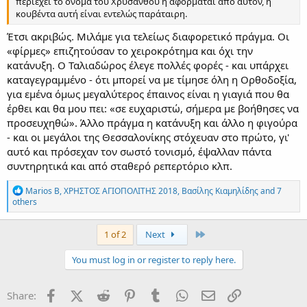
περιέχει το όνομα του Χρύσανθου ή αφορμάται από αυτόν, η
κουβέντα αυτή είναι εντελώς παράταιρη.
Έτσι ακριβώς. Μιλάμε για τελείως διαφορετικό πράγμα. Οι
«φίρμες» επιζητούσαν το χειροκρότημα και όχι την
κατάνυξη. Ο Ταλιαδώρος έλεγε πολλές φορές - και υπάρχει
καταγεγραμμένο - ότι μπορεί να με τίμησε όλη η Ορθοδοξία,
για εμένα όμως μεγαλύτερος έπαινος είναι η γιαγιά που θα
έρθει και θα μου πει: «σε ευχαριστώ, σήμερα με βοήθησες να
προσευχηθώ». Άλλο πράγμα η κατάνυξη και άλλο η φιγούρα
- και οι μεγάλοι της Θεσσαλονίκης στόχευαν στο πρώτο, γι'
αυτό και πρόσεχαν τον σωστό τονισμό, έψαλλαν πάντα
συντηρητικά και από σταθερό ρεπερτόριο κλπ.
R
Marios B
,
ΧΡΗΣΤΟΣ ΑΓΙΟΠΟΛΙΤΗΣ 2018
,
Βασίλης Κιαμηλίδης
and 7
e
others
a
c
t
Last
1 of 2
Next
i
o
You must log in or register to reply here.
n
s
:
Facebook
X (Twitter)
Reddit
Pinterest
Tumblr
WhatsApp
Email
Link
Share: