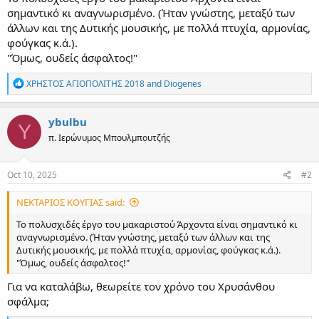
σημαντικό κι αναγνωρισμένο. (Ήταν γνώστης, μεταξύ των
άλλων και της Δυτικής μουσικής, με πολλά πτυχία, αρμονίας,
φούγκας κ.ά.).
"Όμως, ουδείς άσφαλτος!"
R
ΧΡΗΣΤΟΣ ΑΓΙΟΠΟΛΙΤΗΣ 2018
and
Diogenes
e
a
c
ybulbu
Y
t
π. Ιερώνυμος Μπουλμπουτζής
i
o
n
s
Oct 10, 2025
#2
:
ΝΕΚΤΑΡΙΟΣ ΚΟΥΓΙΑΣ said:
Το πολυσχιδές έργο του μακαριστού Άρχοντα είναι σημαντικό κι
αναγνωρισμένο. (Ήταν γνώστης, μεταξύ των άλλων και της
Δυτικής μουσικής, με πολλά πτυχία, αρμονίας, φούγκας κ.ά.).
"Όμως, ουδείς άσφαλτος!"
Για να καταλάβω, θεωρείτε τον χρόνο του Χρυσάνθου
σφάλμα;