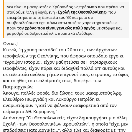
Δεν είναι ο μακαριστός ο Χρύσανθος ως πρόσωπο που πρέπει να
σταθούμε. Όλη η λεγόμενη «
Σχολή της Θεσσαλονίκης
» που
επεκράτησε από τη δεκαετία του '60 και μετά στη
συμβασιλεύουσα έχει πάνω κάτω αυτά τα χαρακτηριστικά ως
προν
τον χρόνο που είναι γενικώς πολύ αργός
, με στόμφο και
με ρυθμό σε δοξαστικά κλπ. πρακτικά ελεύθερο,
Όντως!
Κι ενώ, "η χρυσή πεντάδα" του 20ου αι., των Αρχόντων
ιεροψαλτών της Θεσ/νίκης, που άφησαν σπουδαίο έργο κι
"έγραψαν ιστορία", είχαν μαθητεύσει σε Πατριαρχικούς
ιεροψάλτες, είχαν πάρει και διδαχθεί πολλά απ' αυτούς και
σε τελευταία ανάλυση ήταν επίγονοί τους, ο τρόπος, το ύφος
και το ήθος του ψαλσίματός τους, διαφέρει των
Πατριαρχικών.
Άκουγα, πολλές φορές, δια ζώσης, τους μακαριστούς Άρχ.
Ελευθέριο Γεωργιάδη και Λυκούργο Πετρίδη κι
αναρωτιόμουν "γιατί να ψάλλουν διαφορετικά από τον
αείμνηστο Αθ. Καραμάνη;"
Απάντηση: "Οι Θεσσαλονικείς, είχαν δημιουργήσει μια άλλη
Σχολή - των Θεσσαλονικέων ιεροψαλτών", η οποία "είχε, μεν
επιδράσεις Πατριαρχικές...", αλλά είχε και διαφορές με "την