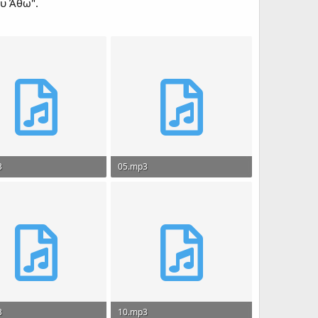
ου Άθω".
3
05.mp3
 · Views: 232
3.9 MB · Views: 210
3
10.mp3