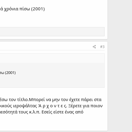
κά χρόνια πίσω (2001)
#3
σω (2001)
σω τον τίτλο.Μπορεί να μην τον έχετε πάρει στα
ύς ιεροψάλτας 'Α ρ χ ο ν τ ε ς. Ξέρετε για ποιον
εσότητά τους κ.λ.π. Εσείς είστε ένας από