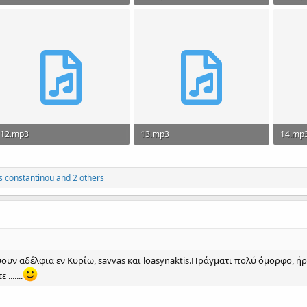
12.4 MB · Views: 306
6.1 MB · Views: 279
9.9 MB
12.mp3
13.mp3
14.mp
4.4 MB · Views: 213
3.6 MB · Views: 183
3.9 MB
s constantinou
and 2 others
ουν αδέλφια εν Κυρίω, savvas και loasynaktis.Πράγματι πολύ όμορφο, ήρ
......