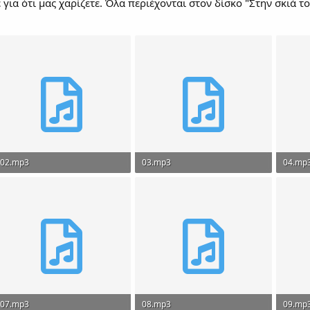
 για ότι μας χαρίζετε. Όλα περιέχονται στον δίσκο "Στην σκιά τ
02.mp3
03.mp3
04.mp
6.3 MB · Views: 289
7.7 MB · Views: 258
6.8 MB
07.mp3
08.mp3
09.mp