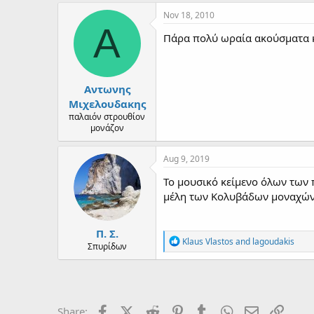
Nov 18, 2010
Α
Πάρα πολύ ωραία ακούσματα κ
Αντωνης
Μιχελουδακης
παλαιόν στρουθίον
μονάζον
Aug 9, 2019
Το μουσικό κείμενο όλων των
μέλη των Κολυβάδων μοναχών
Π. Σ.
R
Klaus Vlastos
and
lagoudakis
Σπυρίδων
e
a
c
t
i
o
Facebook
X (Twitter)
Reddit
Pinterest
Tumblr
WhatsApp
Email
Link
Share: