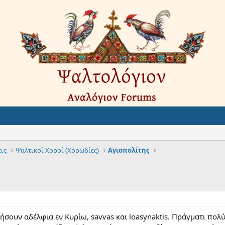
ις
Ψαλτικοί Χοροί (Χορωδίες)
Αγιοπολίτης
ήσουν αδέλφια εν Κυρίω, savvas και loasynaktis. Πράγματι πολ