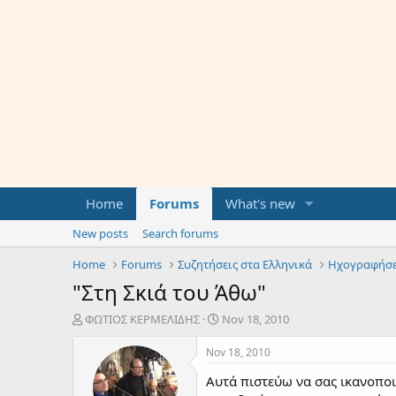
Home
Forums
What's new
New posts
Search forums
Home
Forums
Συζητήσεις στα Ελληνικά
Ηχογραφήσε
"Στη Σκιά του Άθω"
T
S
ΦΩΤΙΟΣ ΚΕΡΜΕΛΙΔΗΣ
Nov 18, 2010
h
t
r
a
Nov 18, 2010
e
r
Αυτά πιστεύω να σας ικανοποι
a
t