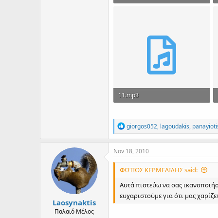
3.7 MB · Views: 207
11.mp3
3.3 MB · Views: 215
R
giorgos052
,
lagoudakis
,
panayioti
e
a
c
Nov 18, 2010
t
i
ΦΩΤΙΟΣ ΚΕΡΜΕΛΙΔΗΣ said:
o
n
Αυτά πιστεύω να σας ικανοποιήσ
s
ευχαριστούμε για ότι μας χαρίζετε .
:
Laosynaktis
Παλαιό Μέλος