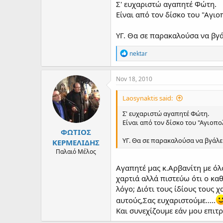
Σ' ευχαριστώ αγαπητέ Φώτη.
Είναι από τον δίσκο του "Αγιο
ΥΓ. Θα σε παρακαλούσα να βγάλ
R
nektar
e
a
c
Nov 18, 2010
t
i
Laosynaktis said:
o
n
Σ' ευχαριστώ αγαπητέ Φώτη.
s
Είναι από τον δίσκο του "Αγιοπολ
:
ΦΩΤΙΟΣ
ΥΓ. Θα σε παρακαλούσα να βγάλεις
ΚΕΡΜΕΛΙΔΗΣ
Παλαιό Μέλος
Αγαπητέ μας κ.Αρβανίτη με όλ
χαρτιά αλλά πιστεύω ότι ο καθ
λόγο; Διότι τους ίδίους τους 
αυτούς,Σας ευχαριστούμε.....
Και συνεχίζουμε εάν μου επιτρέ