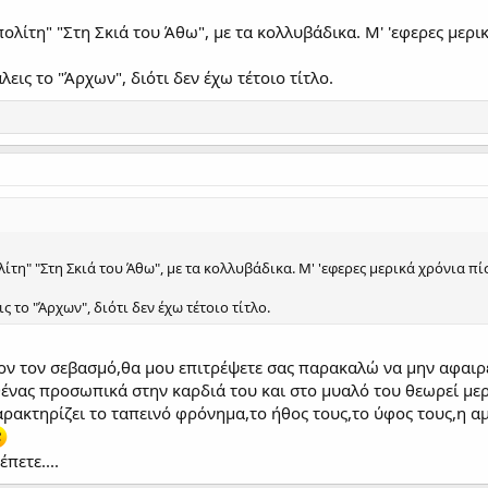
πολίτη" "Στη Σκιά του Άθω", με τα κολλυβάδικα. Μ' 'εφερες μερι
εις το "Άρχων", διότι δεν έχω τέτοιο τίτλο.
ίτη" "Στη Σκιά του Άθω", με τα κολλυβάδικα. Μ' 'εφερες μερικά χρόνια πί
 το "Άρχων", διότι δεν έχω τέτοιο τίτλο.
ον τον σεβασμό,θα μου επιτρέψετε σας παρακαλώ να μην αφαιρέ
ένας προσωπικά στην καρδιά του και στο μυαλό του θεωρεί μερικο
χαρακτηρίζει το ταπεινό φρόνημα,το ήθος τους,το ύφος τους,η αμ
πετε....