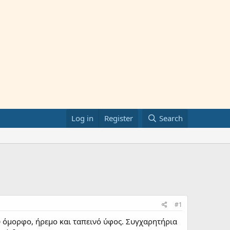
Log in
Register
Search
#1
ύ όμορφο, ήρεμο και ταπεινό ύφος. Συγχαρητήρια