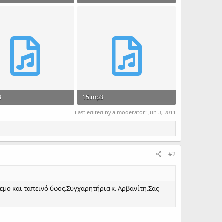
 · Views: 281
11.1 MB · Views: 282
3
15.mp3
 · Views: 186
7 MB · Views: 181
Last edited by a moderator:
Jun 3, 2011
#2
εμο και ταπεινό ύφος.Συγχαρητήρια κ. Αρβανίτη.Σας