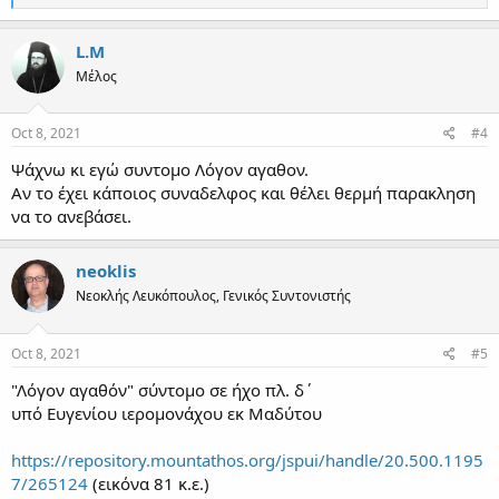
e
a
c
L.M
t
Μέλος
i
o
n
s
Oct 8, 2021
#4
:
Ψάχνω κι εγώ συντομο Λόγον αγαθον.
Αν το έχει κάποιος συναδελφος και θέλει θερμή παρακληση
να το ανεβάσει.
neoklis
Νεοκλής Λευκόπουλος, Γενικός Συντονιστής
Oct 8, 2021
#5
"Λόγον αγαθόν" σύντομο σε ήχο πλ. δ΄
υπό Ευγενίου ιερομονάχου εκ Μαδύτου
https://repository.mountathos.org/jspui/handle/20.500.1195
7/265124
(εικόνα 81 κ.ε.)