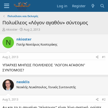
Log in
Register
Πολυέλεοι και Εκλογές
Πολυέλεος «Λόγον αγαθόν» σύντομος
T
S
nkioster
Aug 2, 2013
h
t
r
a
nkioster
N
e
r
Πατήρ Νεκτάριος Κιοστεράκης
a
t
d
d
s
a
Aug 2, 2013
#1
t
t
a
e
ΥΠΑΡΧΕΙ ΜΗΠΩΣ ΠΟΛΥΕΛΕΟΣ "ΛΟΓΟΝ ΑΓΑΘΟΝ"
r
ΣΥΝΤΟΜΟΣ?
t
e
r
neoklis
Νεοκλής Λευκόπουλος, Γενικός Συντονιστής
Aug 5, 2013
#2
Αν και το τι σημαίνει "σύντομος" είναι λίγο σχετικό, ορίστε