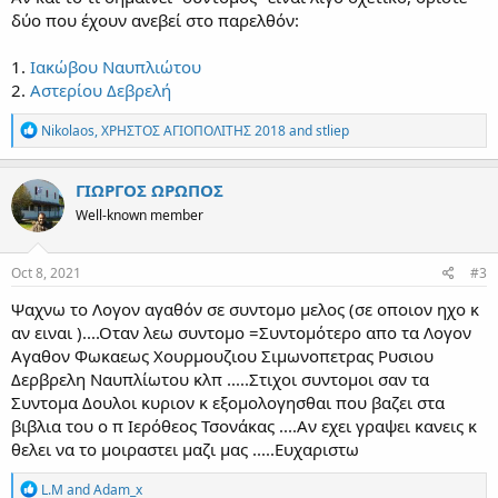
δύο που έχουν ανεβεί στο παρελθόν:
1.
Ιακώβου Ναυπλιώτου
2.
Αστερίου Δεβρελή
R
Nikolaos
,
ΧΡΗΣΤΟΣ ΑΓΙΟΠΟΛΙΤΗΣ 2018
and
stliep
e
a
c
ΓΙΩΡΓΟΣ ΩΡΩΠΟΣ
t
Well-known member
i
o
n
s
Oct 8, 2021
#3
:
Ψαχνω το Λογον αγαθόν σε συντομο μελος (σε οποιον ηχο κ
αν ειναι )....Οταν λεω συντομο =Συντομότερο απο τα Λογον
Αγαθον Φωκαεως Χουρμουζιου Σιμωνοπετρας Ρυσιου
Δερβρελη Ναυπλίωτου κλπ .....Στιχοι συντομοι σαν τα
Συντομα Δουλοι κυριον κ εξομολογησθαι που βαζει στα
βιβλια του ο π Ιερόθεος Τσονάκας ....Αν εχει γραψει κανεις κ
θελει να το μοιραστει μαζι μας .....Ευχαριστω
R
L.M
and
Adam_x