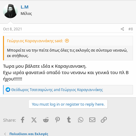
c
L.M
t
Μέλος
i
o
n
s
Oct 8, 2021
#8
:
Γεώργιος Καραγιαννάκης said:
Μπορείτε να την πείτε όπως όλες τις εκλογές σε σύντομο νενανώ,
εκ στήθους.
Τωρα μου βάλατε ιδέα κ Καραγιαννακη.
Εχω ιερέα φανατικό οπαδό του νενανω και γενικά του πλ Β
ήχου!!!!!!!
R
Θεόδωρος Τσατσαρώνης
and
Γεώργιος Καραγιαννάκης
e
a
c
You must log in or register to reply here.
t
i
o
Facebook
X (Twitter)
Reddit
Pinterest
Tumblr
WhatsApp
Email
Link
Share:
n
s
:
Πολυέλεοι και Εκλογές