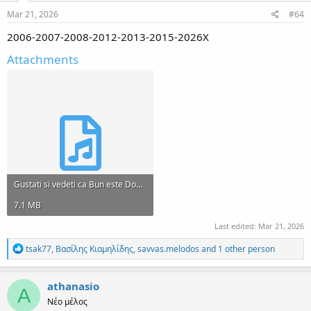
n
s
Mar 21, 2026
#64
:
2006-2007-2008-2012-2013-2015-2026X
Attachments
Gustati si vedeti ca Bun este Domnul dupa Stanitza si Klada.mp3
7.1 MB
Last edited:
Mar 21, 2026
R
tsak77
,
Βασίλης Κιαμηλίδης
,
savvas.melodos
and 1 other person
e
a
c
athanasio
A
t
Νέο μέλος
i