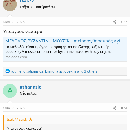
tsak77
t
Χρῆστος Τσακίρογλου
i
o
n
s
May 31, 2026
#73
:
Ὑπάρχουν νεώτερα·
ΜΕΛΩΔΟΣ,ΒΥΖΑΝΤΙΝΗ ΜΟΥΣΙΚΗ,melodos,θησαυρός,Αγία γραφή,Καινή διαθήκη,Παλαιά διαθήκη,Πατρολογία,Ευαγγέλια, Μουσική βιβλιοθήκη
Το Μελωδός είναι πρόγραμμα γραφής και εκτέλεσης Βυζαντινής
μουσικής. A music composer for byzantine music with play organ.
melodos.com
R
roumeliotisdionisios
,
kmironakis
,
gbekris
and 3 others
e
a
c
athanasio
A
t
Νέο μέλος
i
o
n
s
May 31, 2026
#74
:
tsak77 said:
Ὑπάρχουν νεώτερα·