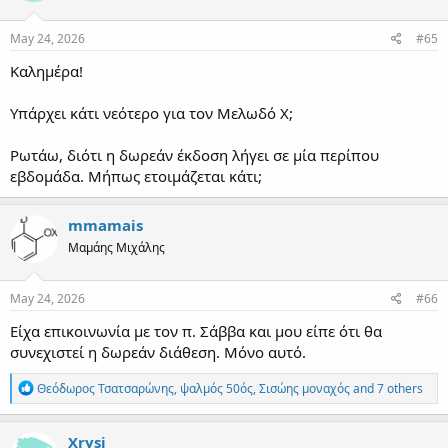
o
n
s
May 24, 2026
#65
:
Καλημέρα!
Υπάρχει κάτι νεότερο για τον Μελωδό Χ;
Ρωτάω, διότι η δωρεάν έκδοση λήγει σε μία περίπου
εβδομάδα. Μήπως ετοιμάζεται κάτι;
mmamais
Μαμάης Μιχάλης
May 24, 2026
#66
Είχα επικοινωνία με τον π. Σάββα και μου είπε ότι θα
συνεχιστεί η δωρεάν διάθεση. Μόνο αυτό.
R
Θεόδωρος Τσατσαρώνης
,
ψαλμός 50ός
,
Σισώης μοναχός
and 7 others
e
a
c
Xrysi