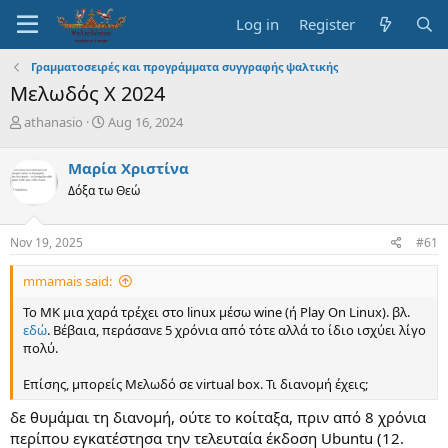
Log in
Register
Γραμματοσειρές και προγράμματα συγγραφής ψαλτικής
Μελωδός Χ 2024
T
S
athanasio
Aug 16, 2024
h
t
r
a
Μαρία Χριστίνα
e
r
Δόξα τω Θεώ
a
t
d
d
s
a
Nov 19, 2025
#61
t
t
a
e
mmamais said:
r
t
Το ΜΚ μια χαρά τρέχει στο linux μέσω wine (ή Play On Linux). βλ.
e
εδώ
. Βέβαια, περάσανε 5 χρόνια από τότε αλλά το ίδιο ισχύει λίγο
r
πολύ.
Επίσης, μπορείς Μελωδό σε virtual box. Τι διανομή έχεις;
δε θυμάμαι τη διανομή, ούτε το κοίταξα, πριν από 8 χρόνια
περίπου εγκατέστησα την τελευταία έκδοση Ubuntu (12.