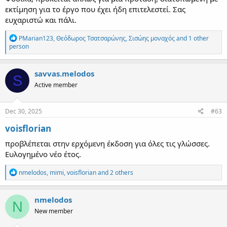
εκτίμηση για το έργο που έχει ήδη επιτελεστεί. Σας
ευχαριστώ και πάλι.
R
PMarian123
,
Θεόδωρος Τσατσαρώνης
,
Σισώης μοναχός
and 1 other
e
person
a
c
t
savvas.melodos
S
i
Active member
o
n
s
:
Dec 30, 2025
#63
voisflorian
προβλέπεται στην ερχόμενη έκδοση για όλες τις γλώσσες.
Ευλογημένο νέο έτος.
R
nmelodos
,
mimi
,
voisflorian
and 2 others
e
a
c
nmelodos
N
t
New member
i
o