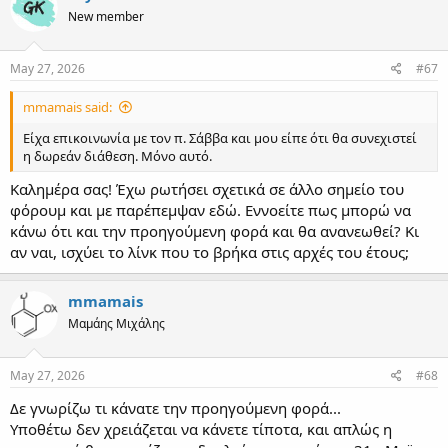
t
New member
i
o
n
s
May 27, 2026
#67
:
mmamais said:
Είχα επικοινωνία με τον π. Σάββα και μου είπε ότι θα συνεχιστεί
η δωρεάν διάθεση. Μόνο αυτό.
Καλημέρα σας! Έχω ρωτήσει σχετικά σε άλλο σημείο του
φόρουμ και με παρέπεμψαν εδώ. Εννοείτε πως μπορώ να
κάνω ότι και την προηγούμενη φορά και θα ανανεωθεί? Κι
αν ναι, ισχύει το λίνκ που το βρήκα στις αρχές του έτους;
mmamais
Μαμάης Μιχάλης
May 27, 2026
#68
Δε γνωρίζω τι κάνατε την προηγούμενη φορά...
Υποθέτω δεν χρειάζεται να κάνετε τίποτα, και απλώς η