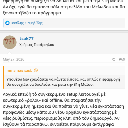
εφαρμογή θα συνεχίζει να δουλεύει και μετά την 31η Μαϊου.
Αν όχι, εγώ θα έμπαινα πάλι στη σελίδα του Μελωδού και θα
ξανακατέβαζα το πρόγραμμα....
R
Βασίλης Κιαμηλίδης
e
a
c
tsak77
t
Χρῆστος Τσακίρογλου
i
o
n
s
May 27, 2026
#69
:
mmamais said:
Υποθέτω δεν χρειάζεται να κάνετε τίποτα, και απλώς η εφαρμογή
θα συνεχίζει να δουλεύει και μετά την 31η Μαϊου.
Λογικὰ ἐπειδὴ τὸ συγκεκριμένο setup λειτουργεῖ μὲ
ἐσωτερικὸ «ῥολόι» καὶ offline, θὰ σταματήσει τὴν
συγκεκριμένη ἠμέρα καὶ θὰ πρέπει νὰ γίνει νέα ἐγκατάσταση
προφανῶς μέσῳ κάποιου νέου ἀρχείου ἐγκατάστασης μὲ
νέες ῤυθμίσεις, περιορισμοὺς κλπ. ἀπὸ τὸν δημιουργό. Ἂν
ἰσχύουν τὰ παραπάνω, ἐννοεῖται παίρνουμε ἀντίγραφα