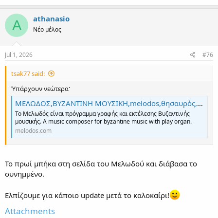
athanasio
A
Νέο μέλος
Jul 1, 2026
#76
tsak77 said:
Ὑπάρχουν νεώτερα·
ΜΕΛΩΔΟΣ,ΒΥΖΑΝΤΙΝΗ ΜΟΥΣΙΚΗ,melodos,θησαυρός,Αγία γραφή,Καινή διαθήκη,Παλαιά διαθήκη,Πατρολογία,Ευαγγέλια, Μουσική βιβλιοθήκη
Το Μελωδός είναι πρόγραμμα γραφής και εκτέλεσης Βυζαντινής
μουσικής. A music composer for byzantine music with play organ.
melodos.com
Το πρωί μπήκα στη σελίδα του Μελωδού και διάβασα το
συνημμένο.
Ελπίζουμε για κάποιο update μετά το καλοκαίρι!
Attachments