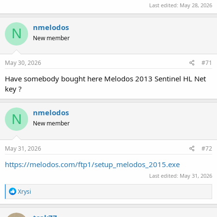
Last edited:
May 28, 2026
nmelodos
N
New member
May 30, 2026
#71
Have somebody bought here Melodos 2013 Sentinel HL Net
key ?
nmelodos
N
New member
May 31, 2026
#72
https://melodos.com/ftp1/setup_melodos_2015.exe
Last edited:
May 31, 2026
R
Xrysi
e
a
c