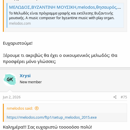
ΜΕΛΩΔΟΣ,ΒΥΖΑΝΤΙΝΗ ΜΟΥΣΙΚΗ,melodos,θησαυρός,Αγία γραφή,Καινή διαθήκη,Παλαιά διαθήκη,Πατρολογία,Ευαγγέλια, Μουσική βιβλιοθήκη
Το Μελωδός είναι πρόγραμμα γραφής και εκτέλεσης Βυζαντινής
μουσικής. A music composer for byzantine music with play organ.
melodos.com
Ευχαριστούμε!
Ξέρουμε τι ακριβώς θα έχει ο οικουμενικός μελωδός; Θα
προσφέρει μόνο γλώσσες;
Xrysi
New member
Jun 2, 2026
#75
nmelodos said:
https://melodos.com/ftp1/setup_melodos_2015.exe
Καλημέρα!!! Σας ευχαριστώ τοοοοόσο πολύ!