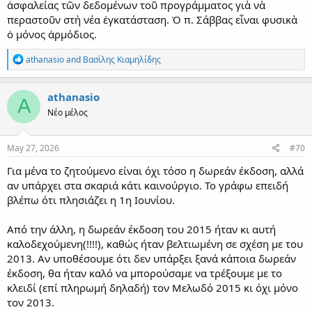
ἀσφαλείας τῶν δεδομένων τοῦ προγράμματος γιὰ νὰ
περαστοῦν στὴ νέα ἐγκατάσταση. Ὁ π. Σάββας εἶναι φυσικὰ
ὁ μόνος ἁρμόδιος.
R
athanasio
and
Βασίλης Κιαμηλίδης
e
a
c
athanasio
A
t
Νέο μέλος
i
o
n
s
May 27, 2026
#70
:
Για μένα το ζητούμενο είναι όχι τόσο η δωρεάν έκδοση, αλλά
αν υπάρχει στα σκαριά κάτι καινούργιο. Το γράφω επειδή
βλέπω ότι πλησιάζει η 1η Ιουνίου.
Από την άλλη, η δωρεάν έκδοση του 2015 ήταν κι αυτή
καλοδεχούμενη(!!!!), καθώς ήταν βελτιωμένη σε σχέση με του
2013. Αν υποθέσουμε ότι δεν υπάρξει ξανά κάποια δωρεάν
έκδοση, θα ήταν καλό να μπορούσαμε να τρέξουμε με το
κλειδί (επί πληρωμή δηλαδή) τον Μελωδό 2015 κι όχι μόνο
τον 2013.