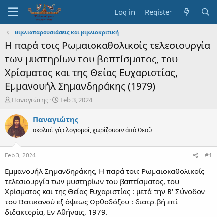
Log in
Register
Βιβλιοπαρουσιάσεις και βιβλιοκριτική
Η παρά τοις Ρωμαιοκαθολικοίς τελεσιουργία
των μυστηρίων του βαπτίσματος, του
Χρίσματος και της Θείας Ευχαριστίας,
Εμμανουήλ Σημανδηράκης (1979)
T
S
Παναγιώτης
Feb 3, 2024
h
t
r
a
Παναγιώτης
e
r
σκολιοὶ γὰρ λογισμοί, χωρίζουσιν ἀπὸ Θεοῦ
a
t
d
d
s
a
Feb 3, 2024
#1
t
t
a
e
Εμμανουήλ Σημανδηράκης, Η παρά τοις Ρωμαιοκαθολικοίς
r
τελεσιουργία των μυστηρίων του βαπτίσματος, του
t
Χρίσματος και της Θείας Ευχαριστίας : μετά την Β' Σύνοδον
e
του Βατικανού εξ όψεως Ορθοδόξου : διατριβή επί
r
διδακτορία, Εν Αθήναις, 1979.