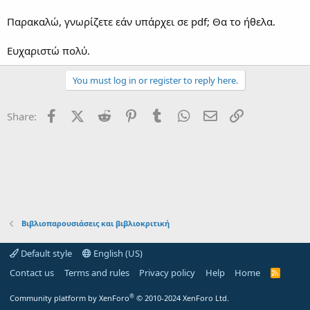
Παρακαλώ, γνωρίζετε εάν υπάρχει σε pdf; Θα το ήθελα.
Ευχαριστώ πολύ.
You must log in or register to reply here.
Facebook
X (Twitter)
Reddit
Pinterest
Tumblr
WhatsApp
Email
Link
Share:
Βιβλιοπαρουσιάσεις και βιβλιοκριτική
Default style
English (US)
Contact us
Terms and rules
Privacy policy
Help
Home
R
S
S
®
Community platform by XenForo
© 2010-2024 XenForo Ltd.