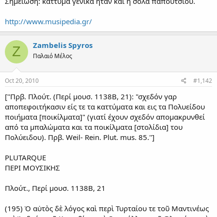
Σημείωση: κάττυμα γενικά ήταν και η σόλα παπουτσιού.
http://www.musipedia.gr/
Zambelis Spyros
Z
Παλαιό Μέλος
Oct 20, 2010
#1,142
[''Πρβ. Πλούτ. (Περί μουσ. 1138Β, 21): "σχεδόν γαρ
αποπεφοιτήκασιν είς τε τα καττύματα και εις τα Πολυείδου
ποιήματα [ποικίλματα]" (γιατί έχουν σχεδόν απομακρυνθεί
από τα μπαλώματα και τα ποικίλματα [στολίδια] του
Πολύειδου). Πρβ. Weil- Rein. Plut. mus. 85.'']
PLUTARQUE
ΠΕΡΙ ΜΟΥΣΙΚΗΣ
Πλούτ., Περί μουσ. 1138Β, 21
(195) Ὁ αὐτὸς δὲ λόγος καὶ περὶ Τυρταίου τε τοῦ Μαντινέως