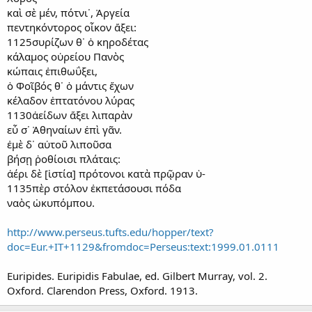
καὶ σὲ μέν, πότνι᾽, Ἀργεία
πεντηκόντορος οἶκον ἄξει:
1125συρίζων θ᾽ ὁ κηροδέτας
κάλαμος οὐρείου Πανὸς
κώπαις ἐπιθωΰξει,
ὁ Φοῖβός θ᾽ ὁ μάντις ἔχων
κέλαδον ἑπτατόνου λύρας
1130ἀείδων ἄξει λιπαρὰν
εὖ σ᾽ Ἀθηναίων ἐπὶ γᾶν.
ἐμὲ δ᾽ αὐτοῦ λιποῦσα
βήσῃ ῥοθίοισι πλάταις:
ἀέρι δὲ [ἱστία] πρότονοι κατὰ πρῷραν ὑ-
1135πὲρ στόλον ἐκπετάσουσι πόδα
ναὸς ὠκυπόμπου.
http://www.perseus.tufts.edu/hopper/text?
doc=Eur.+IT+1129&fromdoc=Perseus:text:1999.01.0111
Euripides. Euripidis Fabulae, ed. Gilbert Murray, vol. 2.
Oxford. Clarendon Press, Oxford. 1913.