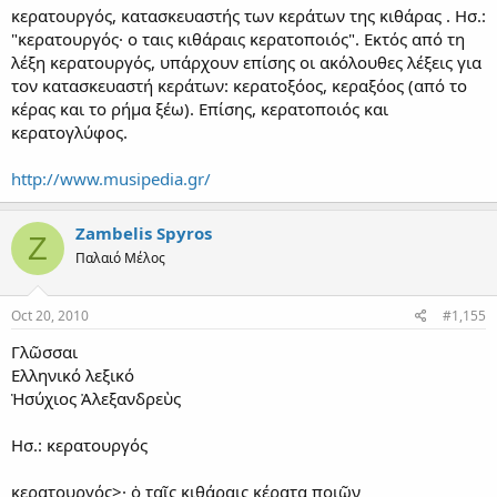
κερατουργός, κατασκευαστής των κεράτων της κιθάρας . Ησ.:
"κερατουργός· ο ταις κιθάραις κερατοποιός". Εκτός από τη
λέξη κερατουργός, υπάρχουν επίσης οι ακόλουθες λέξεις για
τον κατασκευαστή κεράτων: κερατοξόος, κεραξόος (από το
κέρας και το ρήμα ξέω). Επίσης, κερατοποιός και
κερατογλύφος.
http://www.musipedia.gr/
Zambelis Spyros
Z
Παλαιό Μέλος
Oct 20, 2010
#1,155
Γλῶσσαι
Ελληνικό λεξικό
Ἡσύχιος Ἀλεξανδρεὺς
Ησ.: κερατουργός
κερατουργός>· ὁ ταῖς κιθάραις κέρατα ποιῶν