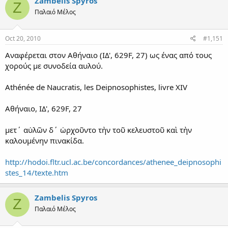
Zambelis Spyros
Z
Παλαιό Μέλος
Oct 20, 2010
#1,151
Αναφέρεται στον Αθήναιο (IΔ', 629F, 27) ως ένας από τους
χορούς με συνοδεία αυλού.
Athénée de Naucratis, les Deipnosophistes, livre XIV
Αθήναιο, IΔ', 629F, 27
μετ΄ αὐλῶν δ΄ ὠρχοῦντο τὴν τοῦ κελευστοῦ καὶ τὴν
καλουμένην πινακίδα.
http://hodoi.fltr.ucl.ac.be/concordances/athenee_deipnosophi
stes_14/texte.htm
Zambelis Spyros
Z
Παλαιό Μέλος