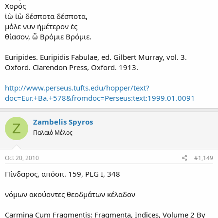
Χορός
ἰὼ ἰὼ δέσποτα δέσποτα,
μόλε νυν ἡμέτερον ἐς
θίασον, ὦ Βρόμιε Βρόμιε.
Euripides. Euripidis Fabulae, ed. Gilbert Murray, vol. 3.
Oxford. Clarendon Press, Oxford. 1913.
http://www.perseus.tufts.edu/hopper/text?
doc=Eur.+Ba.+578&fromdoc=Perseus:text:1999.01.0091
Zambelis Spyros
Z
Παλαιό Μέλος
Oct 20, 2010
#1,149
Πίνδαρος, απόσπ. 159, PLG Ι, 348
νόμων ακούοντες θεοδμάτων κέλαδον
Carmina Cum Fragmentis: Fragmenta, Indices, Volume 2 By