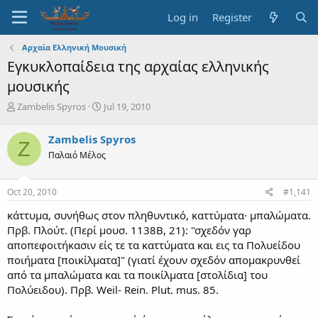
Log in
Register
Αρχαία Ελληνική Μουσική
Εγκυκλοπαίδεια της αρχαίας ελληνικής
μουσικής
T
S
Zambelis Spyros
Jul 19, 2010
h
t
r
a
Zambelis Spyros
Z
e
r
Παλαιό Μέλος
a
t
d
d
s
a
Oct 20, 2010
#1,141
t
t
a
e
κάττυμα, συνήθως στον πληθυντικό, καττύματα· μπαλώματα.
r
Πρβ. Πλούτ. (Περί μουσ. 1138Β, 21): "σχεδόν γαρ
t
αποπεφοιτήκασιν είς τε τα καττύματα και εις τα Πολυείδου
e
ποιήματα [ποικίλματα]" (γιατί έχουν σχεδόν απομακρυνθεί
r
από τα μπαλώματα και τα ποικίλματα [στολίδια] του
Πολύειδου). Πρβ. Weil- Rein. Plut. mus. 85.