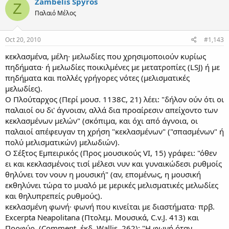
Zambelis Spyros
Z
Παλαιό Μέλος
Oct 20, 2010
#1,143
κεκλασμένα, μέλη· μελωδίες που χρησιμοποιούν κυρίως
πηδήματα· ή μελωδίες ποικιλμένες με μετατροπίες (LSJ) ή με
πηδήματα και πολλές γρήγορες νότες (μελισματικές
μελωδίες).
Ο Πλούταρχος (Περί μουσ. 1138C, 21) λέει: "δήλον ούν ότι οι
παλαιοί ου δι' άγνοιαν, αλλά δια προαίρεσιν απείχοντο των
κεκλασμένων μελών" (σκόπιμα, και όχι από άγνοια, οι
παλαιοί απέφευγαν τη χρήση "κεκλασμένων" ("σπασμένων" ή
πολύ μελισματικών) μελωδιών).
Ο Σέξτος Εμπειρικός (Προς μουσικούς VI, 15) γράφει: "όθεν
ει και κεκλασμένοις τισί μέλεσι νυν και γυναικώδεσι ρυθμοίς
θηλύνει τον νουν η μουσική" (αν, επομένως, η μουσική
εκθηλύνει τώρα το μυαλό με μερικές μελισματικές μελωδίες
και θηλυπρεπείς ρυθμούς).
κεκλασμένη φωνή· φωνή που κινείται με διαστήματα· πρβ.
Excerpta Neapolitana (Πτολεμ. Μουσικά, C.v.J. 413) και
Πορφύρ. (Comment, έκδ. Wallis, 262): "Η φωνή όταν