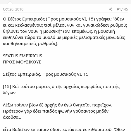
Oct 20, 2010
#1,145
Ο Σέξτος Εμπειρικός (Προς μουσικούς VI, 15) γράφει: "όθεν
ει και κεκλασμένοις τισί μέλεσι νυν και γυναικώδεσι ρυθμοίς
θηλύνει τον νουν η μουσική" (αν, επομένως, η μουσική
εκθηλύνει τώρα το μυαλό με μερικές μελισματικές μελωδίες
και θηλυπρεπείς ρυθμούς).
SEXTUS EMPIRICUS
ΠΡΟΣ ΜΟΥΣΙΚΟΥΣ
Σέξτος Εμπειρικός, Προς μουσικούς VI, 15
[15] Καὶ τούτου μάρτυς ὁ τῆς ἀρχαίας κωμῳδίας ποιητής,
λέγων
Λέξω τοίνυν βίον ἐξ ἀρχῆς ὃν ἐγὼ θνητοῖσι παρεῖχον.
Πρότερον γὰρ ἔδει παιδὸς φωνὴν γρύσαντος μηδέν΄
ἀκοῦσαι,
εἶτα βαδίζειν ἐν ταῖσιν ὁδοῖς εὐτάκτως ἐς κιθαριστοῦ. Ὅθεν