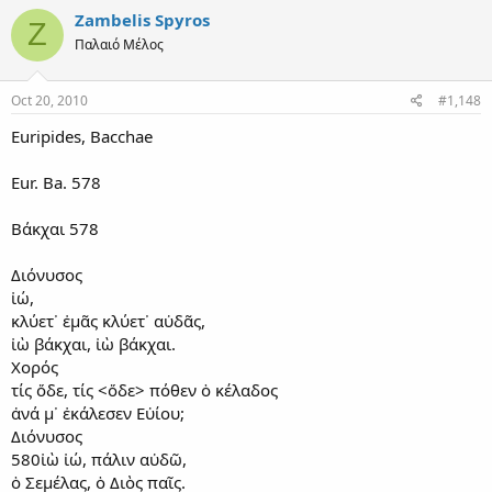
Zambelis Spyros
Z
Παλαιό Μέλος
Oct 20, 2010
#1,148
Euripides, Bacchae
Eur. Ba. 578
Βάκχαι 578
Διόνυσος
ἰώ,
κλύετ᾽ ἐμᾶς κλύετ᾽ αὐδᾶς,
ἰὼ βάκχαι, ἰὼ βάκχαι.
Χορός
τίς ὅδε, τίς <ὅδε> πόθεν ὁ κέλαδος
ἀνά μ᾽ ἐκάλεσεν Εὐίου;
Διόνυσος
580ἰὼ ἰώ, πάλιν αὐδῶ,
ὁ Σεμέλας, ὁ Διὸς παῖς.