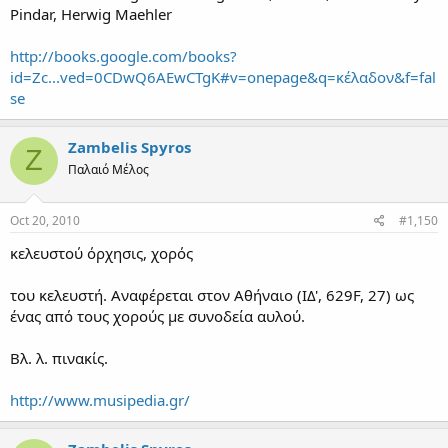
Pindar, Herwig Maehler
http://books.google.com/books?
id=Zc...ved=0CDwQ6AEwCTgK#v=onepage&q=κέλαδον&f=fal
se
Zambelis Spyros
Z
Παλαιό Μέλος
Oct 20, 2010
#1,150
κελευστού όρχησις, χορός
του κελευστή. Αναφέρεται στον Αθήναιο (IΔ', 629F, 27) ως
ένας από τους χορούς με συνοδεία αυλού.
Βλ. λ. πινακίς.
http://www.musipedia.gr/