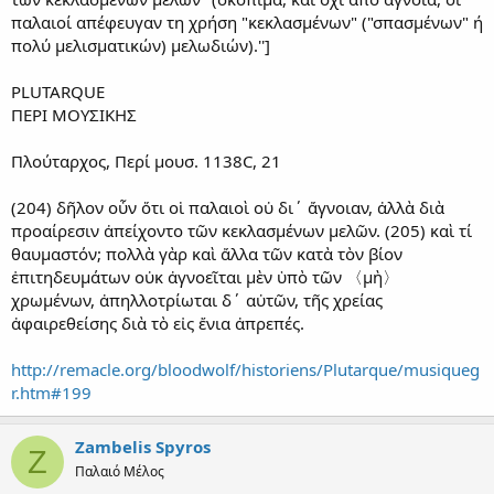
παλαιοί απέφευγαν τη χρήση "κεκλασμένων" ("σπασμένων" ή
πολύ μελισματικών) μελωδιών).'']
PLUTARQUE
ΠΕΡΙ ΜΟΥΣΙΚΗΣ
Πλούταρχος, Περί μουσ. 1138C, 21
(204) δῆλον οὖν ὅτι οἱ παλαιοὶ οὐ δι΄ ἄγνοιαν, ἀλλὰ διὰ
προαίρεσιν ἀπείχοντο τῶν κεκλασμένων μελῶν. (205) καὶ τί
θαυμαστόν; πολλὰ γὰρ καὶ ἄλλα τῶν κατὰ τὸν βίον
ἐπιτηδευμάτων οὐκ ἀγνοεῖται μὲν ὑπὸ τῶν 〈μὴ〉
χρωμένων, ἀπηλλοτρίωται δ΄ αὐτῶν, τῆς χρείας
ἀφαιρεθείσης διὰ τὸ εἰς ἔνια ἀπρεπές.
http://remacle.org/bloodwolf/historiens/Plutarque/musiqueg
r.htm#199
Zambelis Spyros
Z
Παλαιό Μέλος