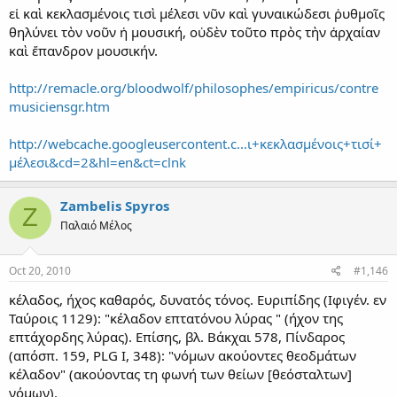
εἰ καὶ κεκλασμένοις τισὶ μέλεσι νῦν καὶ γυναικώδεσι ῥυθμοῖς
θηλύνει τὸν νοῦν ἡ μουσική, οὐδὲν τοῦτο πρὸς τὴν ἀρχαίαν
καὶ ἔπανδρον μουσικήν.
http://remacle.org/bloodwolf/philosophes/empiricus/contre
musiciensgr.htm
http://webcache.googleusercontent.c...ι+κεκλασμένοις+τισί+
μέλεσι&cd=2&hl=en&ct=clnk
Zambelis Spyros
Z
Παλαιό Μέλος
Oct 20, 2010
#1,146
κέλαδος, ήχος καθαρός, δυνατός τόνος. Ευριπίδης (Ιφιγέν. εν
Ταύροις 1129): "κέλαδον επτατόνου λύρας " (ήχον της
επτάχορδης λύρας). Επίσης, βλ. Βάκχαι 578, Πίνδαρος
(απόσπ. 159, PLG Ι, 348): "νόμων ακούοντες θεοδμάτων
κέλαδον" (ακούοντας τη φωνή των θείων [θεόσταλτων]
νόμων).