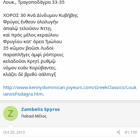
Λουκ., Τραγοποδάγρα 33-35
ΧΟΡΟΣ 30 Ἀνὰ Δίνδυμον Κυβήβης
Φρύγες ἔνθεον ὀλολυγὴν
ἁπαλῷ τελοῦσιν Ἄττῃ,
καὶ πρὸς μέλος κεραύλου
Φρυγίου κατ' ὄρεα Τμώλου
35 κῶμον βοῶσι Λυδοί·
παραπλῆγες ἀμφὶ ῥόπτροις
κελαδοῦσι Κρητὶ ῥυθμῷ
νόμον εὐὰν Κορύβαντες.
κλάζει δὲ βριθὺ σάλπιγξ
http://www.kennydominican.joyeurs.com/GreekClassics/Louk
ianosPodagra.htm
.
Zambelis Spyros
Z
Παλαιό Μέλος
Oct 20, 2010
#1,159