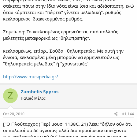
στέκεται πάνω στην ίδια νότα είναι ίσια και αδιάσπαστη, ενώ
όταν κάμπτεται και "πέφτει" γίνεται μελωδική". ρυθμός
κεκλασμένος· διακεκομμένος ρυθμός.
Σημείωση: Το κεκλασμένος ερμηνεύεται, από πολλούς
μελετητές μεταφορικά ως "θηλυπρεπής".
κεκλασμένως, επίρρ., Σούδα · θηλυπρεπώς. Με αυτή την
έννοια, κεκλασμένα μέλη μπορούν να ερμηνευτούν ως
"θηλυπρεπείς μελωδίες" ή "χαυνωτικές".
http://www.musipedia.gr/
Zambelis Spyros
Z
Παλαιό Μέλος
Oct 20, 2010
#1,144
[''Ο Πλούταρχος (Περί μουσ. 1138C, 21) λέει: "δήλον ούν ότι
οι παλαιοί ου δι' άγνοιαν, αλλά δια προαίρεσιν απείχοντο
των κεκλασμένων μελών" (σκόπιμα, και όχι από άγνοια, οι