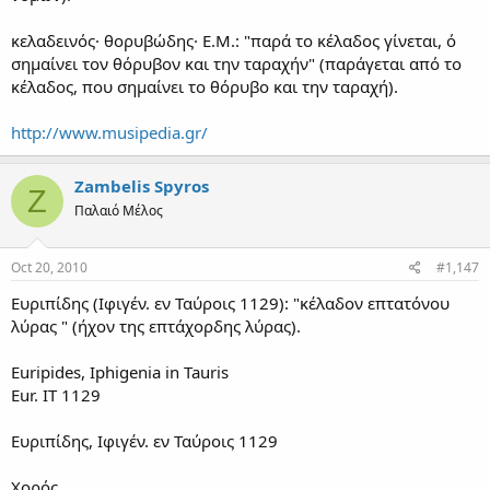
κελαδεινός· θορυβώδης· Ε.Μ.: "παρά το κέλαδος γίνεται, ό
σημαίνει τον θόρυβον και την ταραχήν" (παράγεται από το
κέλαδος, που σημαίνει το θόρυβο και την ταραχή).
http://www.musipedia.gr/
Zambelis Spyros
Z
Παλαιό Μέλος
Oct 20, 2010
#1,147
Ευριπίδης (Ιφιγέν. εν Ταύροις 1129): "κέλαδον επτατόνου
λύρας " (ήχον της επτάχορδης λύρας).
Euripides, Iphigenia in Tauris
Eur. IT 1129
Ευριπίδης, Ιφιγέν. εν Ταύροις 1129
Χορός