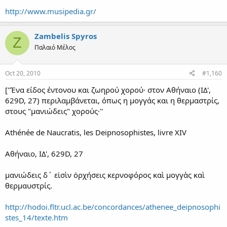
http://www.musipedia.gr/
Zambelis Spyros
Z
Παλαιό Μέλος
Oct 20, 2010
#1,160
[''Ένα είδος έντονου και ζωηρού χορού· στον Αθήναιο (ΙΔ',
629D, 27) περιλαμβάνεται, όπως η μογγάς και η θερμαστρίς,
στους "μανιώδεις" χορούς·''
Athénée de Naucratis, les Deipnosophistes, livre XIV
Αθήναιο, ΙΔ', 629D, 27
μανιώδεις δ΄ εἰσὶν ὀρχήσεις κερνοφόρος καὶ μογγὰς καὶ
θερμαυστρίς.
http://hodoi.fltr.ucl.ac.be/concordances/athenee_deipnosophi
stes_14/texte.htm