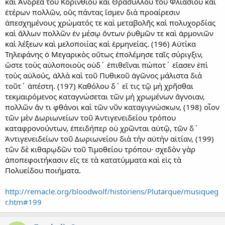
καὶ Ἀνδρέα τοῦ Κορινθίου καὶ Θρασύλλου τοῦ Φλιασίου καὶ
ἑτέρων πολλῶν, οὓς πάντας ἴσμεν διὰ προαίρεσιν
ἀπεσχημένους χρώματός τε καὶ μεταβολῆς καὶ πολυχορδίας
καὶ ἄλλων πολλῶν ἐν μέσῳ ὄντων ῥυθμῶν τε καὶ ἁρμονιῶν
καὶ λέξεων καὶ μελοποιίας καὶ ἑρμηνείας. (196) Αὐτίκα
Τηλεφάνης ὁ Μεγαρικὸς οὕτως ἐπολέμησε ταῖς σύριγξιν,
ὥστε τοὺς αὐλοποιοὺς οὐδ΄ ἐπιθεῖναι πώποτ΄ εἴασεν ἐπὶ
τοὺς αὐλούς, ἀλλὰ καὶ τοῦ Πυθικοῦ ἀγῶνος μάλιστα διὰ
τοῦτ΄ ἀπέστη. (197) Καθόλου δ΄ εἴ τις τῷ μὴ χρῆσθαι
τεκμαιρόμενος καταγνώσεται τῶν μὴ χρωμένων ἄγνοιαν,
πολλῶν ἄν τι φθάνοι καὶ τῶν νῦν καταγιγνώσκων, (198) οἷον
τῶν μὲν Δωριωνείων τοῦ Ἀντιγενειδείου τρόπου
καταφρονούντων, ἐπειδήπερ οὐ χρῶνται αὐτῷ, τῶν δ΄
Ἀντιγενειδείων τοῦ Δωριωνείου διὰ τὴν αὐτὴν αἰτίαν, (199)
τῶν δὲ κιθαρῳδῶν τοῦ Τιμοθείου τρόπου· σχεδὸν γὰρ
ἀποπεφοιτήκασιν εἴς τε τὰ κατατύμματα καὶ εἰς τὰ
Πολυείδου ποιήματα.
http://remacle.org/bloodwolf/historiens/Plutarque/musiqueg
r.htm#199