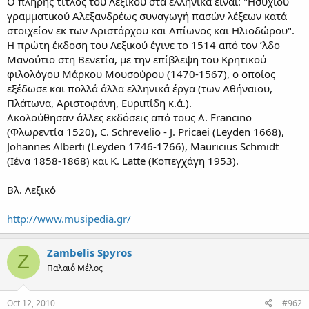
Ο πλήρης τίτλος του Λεξικού στα ελληνικά είναι: "Ησυχίου
γραμματικού Αλεξανδρέως συναγωγή πασών λέξεων κατά
στοιχείον εκ των Αριστάρχου και Απίωνος και Ηλιοδώρου".
Η πρώτη έκδοση του Λεξικού έγινε το 1514 από τον ’λδο
Μανούτιο στη Βενετία, με την επίβλεψη του Κρητικού
φιλολόγου Μάρκου Μουσούρου (1470-1567), ο οποίος
εξέδωσε και πολλά άλλα ελληνικά έργα (των Αθήναιου,
Πλάτωνα, Αριστοφάνη, Ευριπίδη κ.ά.).
Ακολούθησαν άλλες εκδόσεις από τους Α. Francino
(Φλωρεντία 1520), C. Schrevelio - J. Pricaei (Leyden 1668),
Johannes Alberti (Leyden 1746-1766), Mauricius Schmidt
(Ιένα 1858-1868) και Κ. Latte (Κοπεγχάγη 1953).
Βλ. Λεξικό
http://www.musipedia.gr/
Zambelis Spyros
Z
Παλαιό Μέλος
Oct 12, 2010
#962