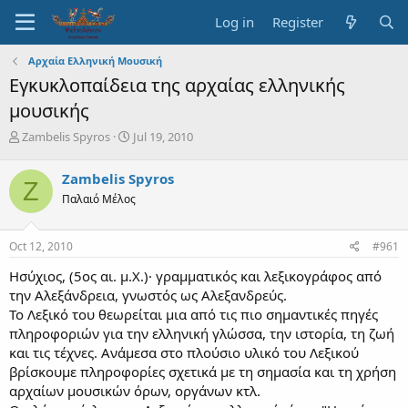
Log in
Register
Αρχαία Ελληνική Μουσική
Εγκυκλοπαίδεια της αρχαίας ελληνικής
μουσικής
T
S
Zambelis Spyros
Jul 19, 2010
h
t
r
a
Zambelis Spyros
Z
e
r
Παλαιό Μέλος
a
t
d
d
s
a
Oct 12, 2010
#961
t
t
a
e
Ησύχιος, (5ος αι. μ.Χ.)· γραμματικός και λεξικογράφος από
r
την Αλεξάνδρεια, γνωστός ως Αλεξανδρεύς.
t
Το Λεξικό του θεωρείται μια από τις πιο σημαντικές πηγές
e
πληροφοριών για την ελληνική γλώσσα, την ιστορία, τη ζωή
r
και τις τέχνες. Ανάμεσα στο πλούσιο υλικό του Λεξικού
βρίσκουμε πληροφορίες σχετικά με τη σημασία και τη χρήση
αρχαίων μουσικών όρων, οργάνων κτλ.