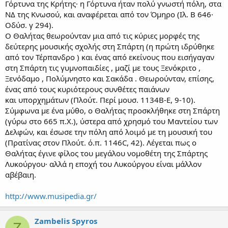
Γόρτυνα της Κρήτης· η Γόρτυνα ήταν πολύ γνωστή πόλη, στα
ΝΔ της Κνωσού, και αναφέρεται από τον Όμηρο (Ιλ. Β 646·
Οδύσ. γ 294).
Ο Θαλήτας θεωρούνταν μια από τις κύριες μορφές της
δεύτερης μουσικής σχολής στη Σπάρτη (η πρώτη ιδρύθηκε
από τον Τέρπανδρο ) και ένας από εκείνους που εισήγαγαν
στη Σπάρτη τις γυμνοπαιδίες , μαζί με τους Ξενόκριτο ,
Ξενόδαμο , Πολύμνηστο και Σακάδα . Θεωρούνταν, επίσης,
ένας από τους κυριότερους συνθέτες παιάνων
και υπορχημάτων (Πλούτ. Περί μουσ. 1134Β-Ε, 9-10).
Σύμφωνα με ένα μύθο, ο Θαλήτας προσκλήθηκε στη Σπάρτη
(γύρω στο 665 π.Χ.), ύστερα από χρησμό του Μαντείου των
Δελφών, και έσωσε την πόλη από λοιμό με τη μουσική του
(Πρατίνας στον Πλούτ. ό.π. 1146C, 42). Λέγεται πως ο
Θαλήτας έγινε φίλος του μεγάλου νομοθέτη της Σπάρτης
Λυκούργου· αλλά η εποχή του Λυκούργου είναι μάλλον
αβέβαιη.
http://www.musipedia.gr/
Zambelis Spyros
Z