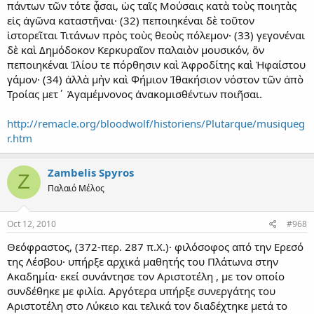
πάντων τῶν τότε ᾆσαι, ὡς ταῖς Μούσαις κατὰ τοὺς ποιητὰς
εἰς ἀγῶνα καταστῆναι· (32) πεποιηκέναι δὲ τοῦτον
ἱστορεῖται Τιτάνων πρὸς τοὺς θεοὺς πόλεμον· (33) γεγονέναι
δὲ καὶ Δημόδοκον Κερκυραῖον παλαιὸν μουσικόν, ὃν
πεποιηκέναι Ἰλίου τε πόρθησιν καὶ Ἀφροδίτης καὶ Ἡφαίστου
γάμον· (34) ἀλλὰ μὴν καὶ Φήμιον Ἰθακήσιον νόστον τῶν ἀπὸ
Τροίας μετ΄ Ἀγαμέμνονος ἀνακομισθέντων ποιῆσαι.
http://remacle.org/bloodwolf/historiens/Plutarque/musiqueg
r.htm
Zambelis Spyros
Z
Παλαιό Μέλος
Oct 12, 2010
#968
Θεόφραστος, (372-περ. 287 π.Χ.)· φιλόσοφος από την Ερεσό
της Λέσβου· υπήρξε αρχικά μαθητής του Πλάτωνα στην
Ακαδημία· εκεί συνάντησε τον Αριστοτέλη , με τον οποίο
συνδέθηκε με φιλία. Αργότερα υπήρξε συνεργάτης του
Αριστοτέλη στο Λύκειο και τελικά τον διαδέχτηκε μετά το