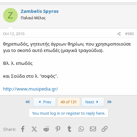
Zambelis Spyros
Z
Παλαιό Μέλος
Oct 12, 2010
#980
θηρεπωδός, γητευτής άγριων θηρίων, που χρησιμοποιούσε
για το σκοπό αυτό επωδές (μαγικά τραγούδια).
Βλ. λ. επωδός
και Σούδα στο λ. "σοφός".
http://www.musipedia.gr/
First
Last
Prev
49 of 131
Next
You must log in or register to reply here.
Facebook
X (Twitter)
Reddit
Pinterest
Tumblr
WhatsApp
Email
Link
Share: