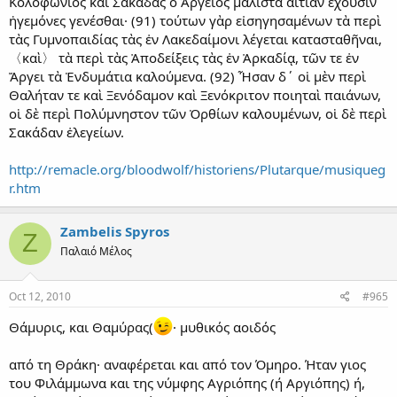
Κολοφώνιος καὶ Σακάδας ὁ Ἀργεῖος μάλιστα αἰτίαν ἔχουσιν
ἡγεμόνες γενέσθαι· (91) τούτων γὰρ εἰσηγησαμένων τὰ περὶ
τὰς Γυμνοπαιδίας τὰς ἐν Λακεδαίμονι λέγεται κατασταθῆναι,
〈καὶ〉 τὰ περὶ τὰς Ἀποδείξεις τὰς ἐν Ἀρκαδίᾳ, τῶν τε ἐν
Ἄργει τὰ Ἐνδυμάτια καλούμενα. (92) Ἦσαν δ΄ οἱ μὲν περὶ
Θαλήταν τε καὶ Ξενόδαμον καὶ Ξενόκριτον ποιηταὶ παιάνων,
οἱ δὲ περὶ Πολύμνηστον τῶν Ὀρθίων καλουμένων, οἱ δὲ περὶ
Σακάδαν ἐλεγείων.
http://remacle.org/bloodwolf/historiens/Plutarque/musiqueg
r.htm
Zambelis Spyros
Z
Παλαιό Μέλος
Oct 12, 2010
#965
Θάμυρις, και Θαμύρας(
· μυθικός αοιδός
από τη Θράκη· αναφέρεται και από τον Όμηρο. Ήταν γιος
του Φιλάμμωνα και της νύμφης Αγριόπης (ή Αργιόπης) ή,