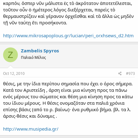
καρπόν, ὅσπερ νῦν μάλιστα ἐς τὸ ἀκρότατον ἀποτετέλεσται,
τοῦτον οὖν ὁ ἡμέτερος λόγος διεξέρχεται, παρεὶς τὸ
θερμαυστρίζειν καὶ γέρανον ὀρχεῖσθαι καὶ τὰ ἄλλα ὡς μηδὲν
τῇ νῦν ταύτῃ ἔτι προσήκοντα.
http://www.mikrosapoplous.gr/lucian/peri_orxhsews_d2.htm
Zambelis Spyros
Z
Παλαιό Μέλος
Oct 12, 2010
#973
θέσις, με την ίδια περίπου σημασία που έχει ο όρος σήμερα.
Κατά τον Αριστείδη , άρση είναι μια κίνηση προς τα πάνω
ενός μέρους του σώματος και θέση μια κίνηση προς τα κάτω
του ίδιου μέρους. Η θέσις ονομαζόταν στα παλιά χρόνια
επίσης βάσις (από το ρ. βαίνω)· ένα ρυθμικό βήμα. βλ. τα λ.
άρσις-θέσις και δύναμις .
http://www.musipedia.gr/