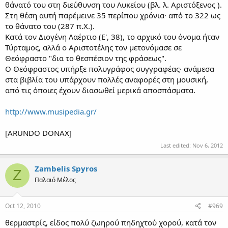
θάνατό του στη διεύθυνση του Λυκείου (βλ. λ. Αριστόξενος ).
Στη θέση αυτή παρέμεινε 35 περίπου χρόνια· από το 322 ως
το θάνατο του (287 π.Χ.).
Κατά τον Διογένη Λαέρτιο (Ε', 38), το αρχικό του όνομα ήταν
Τύρταμος, αλλά ο Αριστοτέλης τον μετονόμασε σε
Θεόφραστο "δια το θεσπέσιον της φράσεως".
Ο Θεόφραστος υπήρξε πολυγράφος συγγραφέας· ανάμεσα
στα βιβλία του υπάρχουν πολλές αναφορές στη μουσική,
από τις όποιες έχουν διασωθεί μερικά αποσπάσματα.
http://www.musipedia.gr/
[ARUNDO DONAX]
Last edited:
Nov 6, 2012
Zambelis Spyros
Z
Παλαιό Μέλος
Oct 12, 2010
#969
θερμαστρίς, είδος πολύ ζωηρού πηδηχτού χορού, κατά τον