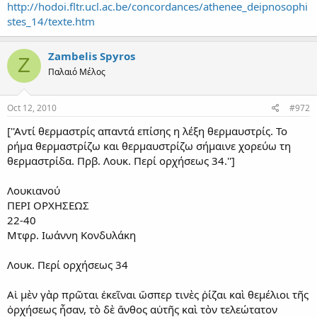
http://hodoi.fltr.ucl.ac.be/concordances/athenee_deipnosophi
stes_14/texte.htm
Zambelis Spyros
Z
Παλαιό Μέλος
Oct 12, 2010
#972
[''Αντί θερμαστρίς απαντά επίσης η λέξη θερμαυστρίς. Το
ρήμα θερμαστρίζω και θερμαυστρίζω σήμαινε χορεύω τη
θερμαστρίδα. Πρβ. Λουκ. Περί ορχήσεως 34.'']
Λουκιανού
ΠΕΡΙ ΟΡΧΗΣΕΩΣ
22-40
Μτφρ. Ιωάννη Κονδυλάκη
Λουκ. Περί ορχήσεως 34
Αἱ μὲν γὰρ πρῶται ἐκεῖναι ὥσπερ τινὲς ῥίζαι καὶ θεμέλιοι τῆς
ὀρχήσεως ἦσαν, τὸ δὲ ἄνθος αὐτῆς καὶ τὸν τελεώτατον