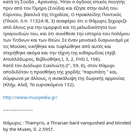
κατά τη Σούδα , Αρσινόης. Ήταν ο όγδοος επικός ποιητής
πριν από τον Όμηρο (Σούδα) και έζησε στην αυλή του
Εύρυτου, βασιλιά της Οιχαλίας. Ο Ηρακλείδης Ποντικός
(Πλούτ. ό.π. 1132Α-Β, 3) αναφέρει ότι ο Θάμυρις ξεχώριζε
από όλους για την ομορφιά και τη μελωδικότητα των
τραγουδιών του, και ότι συνέθεσε την ιστορία του πολέμου
των Τιτάνων και των Θεών. Σε έναν μουσικό διαγωνισμό με
τις Μούσες νικήθηκε και τυφλώθηκε από αυτές και
στερήθηκε ακόμα και την τέχνη της κιθαρωδίας (πρβ.
Απολλόδωρος, Βιβλιοθήκη Ι, 3, 2, FHG Ι, 106).
Κατά τον Διόδωρο Σικελιώτη (Γ', 59, 6), στον Θάμυρι
αποδιδόταν η προσθήκη της χορδής "παρυπάτη " και,
σύμφωνα με άλλους, η ανακάλυψη της δωρικής αρμονίας
(Κλήμ. Αλεξ. Τα ευρισκόμενα 132).
http://www.musipedia.gr/
~~~~~~~~~~~
Θάμυρις : Thamyris, a Thracian bard vanquished and blinded
by the Muses, Il. 2.595†.