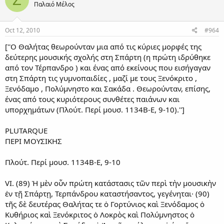
Παλαιό Μέλος
Oct 12, 2010
#964
[''Ο Θαλήτας θεωρούνταν μια από τις κύριες μορφές της
δεύτερης μουσικής σχολής στη Σπάρτη (η πρώτη ιδρύθηκε
από τον Τέρπανδρο ) και ένας από εκείνους που εισήγαγαν
στη Σπάρτη τις γυμνοπαιδίες , μαζί με τους Ξενόκριτο ,
Ξενόδαμο , Πολύμνηστο και Σακάδα . Θεωρούνταν, επίσης,
ένας από τους κυριότερους συνθέτες παιάνων και
υπορχημάτων (Πλούτ. Περί μουσ. 1134Β-Ε, 9-10).'']
PLUTARQUE
ΠΕΡΙ ΜΟΥΣΙΚΗΣ
Πλούτ. Περί μουσ. 1134Β-Ε, 9-10
VI. (89) Ἡ μὲν οὖν πρώτη κατάστασις τῶν περὶ τὴν μουσικὴν
ἐν τῇ Σπάρτῃ, Τερπάνδρου καταστήσαντος, γεγένηται· (90)
τῆς δὲ δευτέρας Θαλήτας τε ὁ Γορτύνιος καὶ Ξενόδαμος ὁ
Κυθήριος καὶ Ξενόκριτος ὁ Λοκρὸς καὶ Πολύμνηστος ὁ