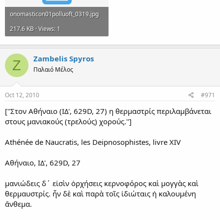
onomasticon01polluoft_0319.jpg
217.6 KB · Views: 1
Zambelis Spyros
Z
Παλαιό Μέλος
Oct 12, 2010
#971
[''Στον Αθήναιο (ΙΔ', 629D, 27) η θερμαστρίς περιλαμβάνεται
στους μανιακούς (τρελούς) χορούς.'']
Athénée de Naucratis, les Deipnosophistes, livre XIV
Αθήναιο, ΙΔ', 629D, 27
μανιώδεις δ΄ εἰσὶν ὀρχήσεις κερνοφόρος καὶ μογγὰς καὶ
θερμαυστρίς. ἦν δὲ καὶ παρὰ τοῖς ἰδιώταις ἡ καλουμένη
ἄνθεμα.