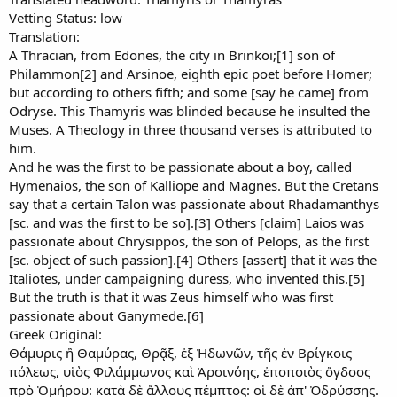
Vetting Status: low
Translation:
A Thracian, from Edones, the city in Brinkoi;[1] son of
Philammon[2] and Arsinoe, eighth epic poet before Homer;
but according to others fifth; and some [say he came] from
Odryse. This Thamyris was blinded because he insulted the
Muses. A Theology in three thousand verses is attributed to
him.
And he was the first to be passionate about a boy, called
Hymenaios, the son of Kalliope and Magnes. But the Cretans
say that a certain Talon was passionate about Rhadamanthys
[sc. and was the first to be so].[3] Others [claim] Laios was
passionate about Chrysippos, the son of Pelops, as the first
[sc. object of such passion].[4] Others [assert] that it was the
Italiotes, under campaigning duress, who invented this.[5]
But the truth is that it was Zeus himself who was first
passionate about Ganymede.[6]
Greek Original:
Θάμυρις ἢ Θαμύρας, Θρᾷξ, ἐξ Ἠδωνῶν, τῆς ἐν Βρίγκοις
πόλεως, υἱὸς Φιλάμμωνος καὶ Ἀρσινόης, ἐποποιὸς ὄγδοος
πρὸ Ὁμήρου: κατὰ δὲ ἄλλους πέμπτος: οἱ δὲ ἀπ' Ὀδρύσσης.