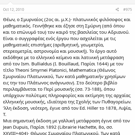
Oct 12, 2010
#975
Θέων, ο Σμυρναίος (2ος αι. μ.Χ.)· πλατωνικός φιλόσοφος και
μαθηματικός. Γεννήθηκε και έζησε στη Σμύρνη (από όπου
και το επώνυμό του) τον καιρό της βασιλείας του Αδριανού.
Είναι ο συγγραφέας ενός έργου που ασχολείται με τις
μαθηματικές επιστήμες (αριθμητική, γεωμετρία,
στερεομετρία, αστρονομία και μουσική). Το έργο αυτό
εκδόθηκε με το ελληνικό κείμενο και λατινική μετάφραση
από τον Ism. Bullialdus (I. Bouillaud, Παρίσι 1644) με τον
τίτλο Theoni Smyrnei Platonici, Mathematica (Θέωνος
Σμυρναίου Πλατωνικού, Των κατά μαθηματικήν χρησίμων
εις την του Πλάτωνος ανάγνωσιν). Στο δεύτερο βιβλίο
περιλαμβάνεται το Περί μουσικής (σσ. 73-188), όπου
υπάρχουν πολύτιμες πληροφορίες και εκτίμηση της αρχαίας
ελληνικής μουσικής, ιδιαίτερα της Σχολής των Πυθαγορείων.
’λλη έκδοση, νεότερη, έγινε από τον Ed. Hiller το 1878, Λιψία,
Τ.
Μια σημαντική έκδοση με γαλλική μετάφραση έγινε από τον
Jean Dupuis, Παρίσι 1892 (Librairie Hachette, 8ο, σσ.
XXVIII+404)· Θέωνος Σμυρναίου Πλατωνικού, Των κατά