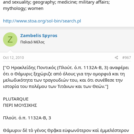
and sexuality; geography; medicine; military affairs;
mythology; women
http://www.stoa.org/sol-bin/search.pl
Zambelis Spyros
Z
Παλαιό Μέλος
Oct 12, 2010
#967
[''Ο Ηρακλείδης Ποντικός (Πλούτ. ό.π. 1132Α-Β, 3) αναφέρει
ότι ο Θάμυρις ξεχώριζε από όλους για την ομορφιά και τη
μελωδικότητα των τραγουδιών του, και ότι συνέθεσε την
ιστορία του πολέμου των Τιτάνων και των Θεών.'']
PLUTARQUE
ΠΕΡΙ ΜΟΥΣΙΚΗΣ
Πλούτ. ό.π. 1132Α-Β, 3
Θάμυριν δὲ τὸ γένος Θρᾷκα εὐφωνότερον καὶ ἐμμελέστερον