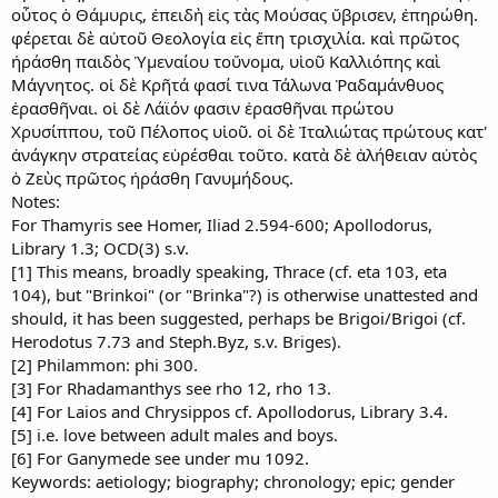
οὗτος ὁ Θάμυρις, ἐπειδὴ εἰς τὰς Μούσας ὕβρισεν, ἐπηρώθη.
φέρεται δὲ αὐτοῦ Θεολογία εἰς ἔπη τρισχιλία. καὶ πρῶτος
ἠράσθη παιδὸς Ὑμεναίου τοὔνομα, υἱοῦ Καλλιόπης καὶ
Μάγνητος. οἱ δὲ Κρῆτά φασί τινα Τάλωνα Ῥαδαμάνθυος
ἐρασθῆναι. οἱ δὲ Λάϊόν φασιν ἐρασθῆναι πρώτου
Χρυσίππου, τοῦ Πέλοπος υἱοῦ. οἱ δὲ Ἰταλιώτας πρώτους κατ'
ἀνάγκην στρατείας εὑρέσθαι τοῦτο. κατὰ δὲ ἀλήθειαν αὐτὸς
ὁ Ζεὺς πρῶτος ἠράσθη Γανυμήδους.
Notes:
For Thamyris see Homer, Iliad 2.594-600; Apollodorus,
Library 1.3; OCD(3) s.v.
[1] This means, broadly speaking, Thrace (cf. eta 103, eta
104), but "Brinkoi" (or "Brinka"?) is otherwise unattested and
should, it has been suggested, perhaps be Brigoi/Brigoi (cf.
Herodotus 7.73 and Steph.Byz, s.v. Briges).
[2] Philammon: phi 300.
[3] For Rhadamanthys see rho 12, rho 13.
[4] For Laios and Chrysippos cf. Apollodorus, Library 3.4.
[5] i.e. love between adult males and boys.
[6] For Ganymede see under mu 1092.
Keywords: aetiology; biography; chronology; epic; gender