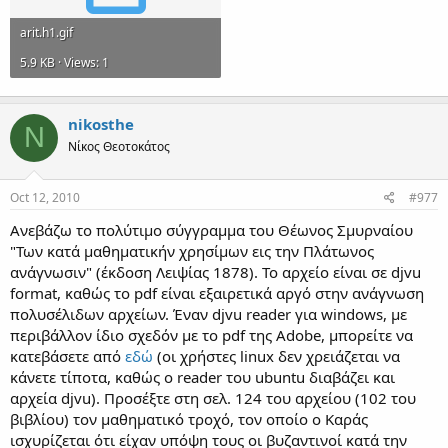
arit.h1.gif
5.9 KB · Views: 1
nikosthe
N
Νίκος Θεοτοκάτος
Oct 12, 2010
#977
Ανεβάζω το πολύτιμο σύγγραμμα του Θέωνος Σμυρναίου
"Των κατά μαθηματικήν χρησίμων εις την Πλάτωνος
ανάγνωσιν" (έκδοση Λειψίας 1878). Το αρχείο είναι σε djvu
format, καθώς το pdf είναι εξαιρετικά αργό στην ανάγνωση
πολυσέλιδων αρχείων. Έναν djvu reader για windows, με
περιβάλλον ίδιο σχεδόν με το pdf της Adobe, μπορείτε να
κατεβάσετε από
εδώ
(οι χρήστες linux δεν χρειάζεται να
κάνετε τίποτα, καθώς ο reader του ubuntu διαβάζει και
αρχεία djvu). Προσέξτε στη σελ. 124 του αρχείου (102 του
βιβλίου) τον μαθηματικό τροχό, τον οποίο ο Καράς
ισχυρίζεται ότι είχαν υπόψη τους οι βυζαντινοί κατά την