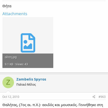
Θήτα
Attachments
αλπη.jpg
9.1 KB · Views: 43
Zambelis Spyros
Z
Παλαιό Μέλος
Oct 12, 2010
#963
Θαλήτας, (7ος αι. π.Χ.)· αοιδός και μουσικός. Γεννήθηκε στη