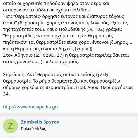
οποίο οι χορευτές πηδούσαν ψηλά στον αέρα και
σταύρωναν τα πόδια σε σχήμα ψαλιδιού.
Ήσ.: "θερμαστρίς· όρχησις έντονος και διάπυρος τάχους
ένεκα" (θερμαστρίς· χορός έντονος και φλογερός, εξαιτίας
της ταχύτητάς του). Και ο Πολυδεύκης (IV, 102) γράφει:
"θερμαστρίδες έντονα ορχήματα... η δε θερμαστρίς
πηδητικόν" (οι θερμαστρίδες είναι χοροί έντονοι [ζωηροί]...
και η θερμαστρίς είναι πηδηχτός [χορός]).
Στον Αθήναιο (ΙΔ', 629D, 27) η θερμαστρίς περιλαμβάνεται
στους μανιακούς (τρελούς) χορούς.
Σημείωση: Αντί θερμαστρίς απαντά επίσης η λέξη
θερμαυστρίς. Το ρήμα θερμαστρίζω και θερμαυστρίζω
σήμαινε χορεύω τη θερμαστρίδα. Πρβ. Λουκ. Περί ορχήσεως
34.
http://www.musipedia.gr/
Zambelis Spyros
Z
Παλαιό Μέλος