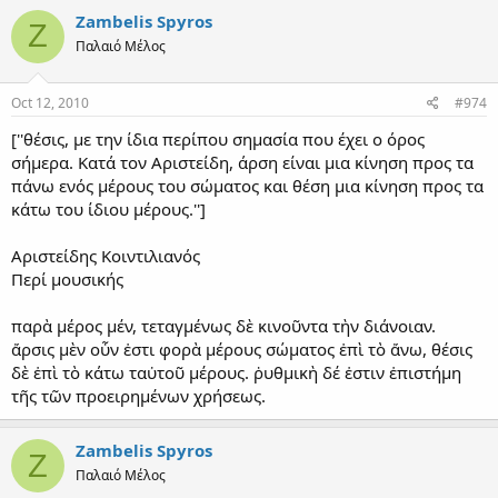
Zambelis Spyros
Z
Παλαιό Μέλος
Oct 12, 2010
#974
[''θέσις, με την ίδια περίπου σημασία που έχει ο όρος
σήμερα. Κατά τον Αριστείδη, άρση είναι μια κίνηση προς τα
πάνω ενός μέρους του σώματος και θέση μια κίνηση προς τα
κάτω του ίδιου μέρους.'']
Αριστείδης Κοιντιλιανός
Περί μουσικής
παρὰ μέρος μέν, τεταγμένως δὲ κινοῦντα τὴν διάνοιαν.
ἄρσις μὲν οὖν ἐστι φορὰ μέρους σώματος ἐπὶ τὸ ἄνω, θέσις
δὲ ἐπὶ τὸ κάτω ταὐτοῦ μέρους. ῥυθμικὴ δέ ἐστιν ἐπιστήμη
τῆς τῶν προειρημένων χρήσεως.
Zambelis Spyros
Z
Παλαιό Μέλος