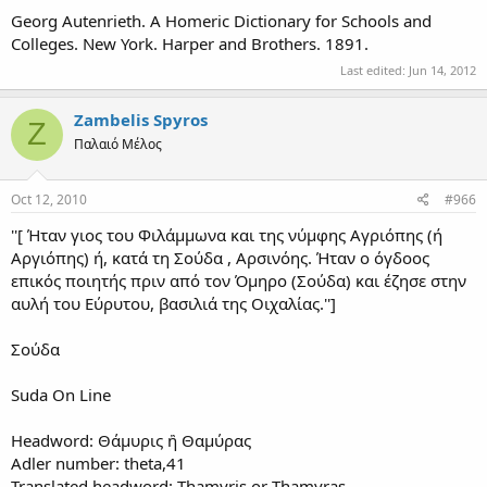
Georg Autenrieth. A Homeric Dictionary for Schools and
Colleges. New York. Harper and Brothers. 1891.
Last edited:
Jun 14, 2012
Zambelis Spyros
Z
Παλαιό Μέλος
Oct 12, 2010
#966
''[ Ήταν γιος του Φιλάμμωνα και της νύμφης Αγριόπης (ή
Αργιόπης) ή, κατά τη Σούδα , Αρσινόης. Ήταν ο όγδοος
επικός ποιητής πριν από τον Όμηρο (Σούδα) και έζησε στην
αυλή του Εύρυτου, βασιλιά της Οιχαλίας.'']
Σούδα
Suda On Line
Headword: Θάμυρις ἢ Θαμύρας
Adler number: theta,41
Translated headword: Thamyris or Thamyras