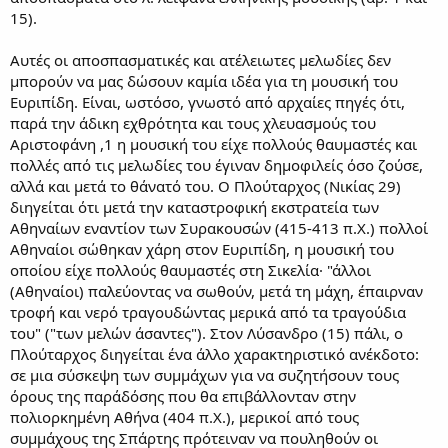
15).
Αυτές οι αποσπασματικές και ατέλειωτες μελωδίες δεν
μπορούν να μας δώσουν καμία ιδέα για τη μουσική του
Ευριπίδη. Είναι, ωστόσο, γνωστό από αρχαίες πηγές ότι,
παρά την άδικη εχθρότητα και τους χλευασμούς του
Αριστοφάνη ,1 η μουσική του είχε πολλούς θαυμαστές και
πολλές από τις μελωδίες του έγιναν δημοφιλείς όσο ζούσε,
αλλά και μετά το θάνατό του. Ο Πλούταρχος (Νικίας 29)
διηγείται ότι μετά την καταστροφική εκστρατεία των
Αθηναίων εναντίον των Συρακουσών (415-413 π.Χ.) πολλοί
Αθηναίοι σώθηκαν χάρη στον Ευριπίδη, η μουσική του
οποίου είχε πολλούς θαυμαστές στη Σικελία· "άλλοι
(Αθηναίοι) παλεύοντας να σωθούν, μετά τη μάχη, έπαιρναν
τροφή και νερό τραγουδώντας μερικά από τα τραγούδια
του" ("των μελών άσαντες"). Στον Λύσανδρο (15) πάλι, ο
Πλούταρχος διηγείται ένα άλλο χαρακτηριστικό ανέκδοτο:
σε μια σύσκεψη των συμμάχων για να συζητήσουν τους
όρους της παράδόσης που θα επιβάλλονταν στην
πολιορκημένη Αθήνα (404 π.Χ.), μερικοί από τους
συμμάχους της Σπάρτης πρότειναν να πουληθούν οι