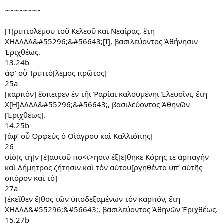
~~~~~~~~
[Τ]ριπτολέμου τοῦ Κελεοῦ καὶ Νεαίρας, ἔτη
ΧΗΔΔΔΔ&#55296;&#56643;[Ι], βασιλεύοντος Ἀθήνησιν
Ἐριχθέως.
13.24b
ἀφ’ οὗ Τριπτό[λεμος πρῶτος]
25a
[καρπὸν] ἔσπειρεν ἐν τῆι Ῥαρίαι καλουμένηι Ἐλευσῖνι, ἔτη
Χ[Η]ΔΔΔΔ&#55296;&#56643;, βασιλεύοντος Ἀθηνῶν
[Ἐριχθέως].
14.25b
[ἀφ’ οὗ Ὀρφεὺς ὁ Οἰάγρου καὶ Καλλιόπης]
26
υἱὸ[ς τὴ]ν [ἑ]αυτοῦ πο<ί>ησιν ἐξ[έ]θηκε Κόρης τε ἁρπαγὴν
καὶ Δήμητρος ζήτησιν καὶ τὸν αὐτου[ργηθέντα ὑπ’ αὐτῆς
σπόρον καὶ τὸ]
27a
[ἐκεῖθεν ἔ]θος τῶν ὑποδεξαμένων τὸν καρπόν, ἔτη
ΧΗΔΔΔ&#55296;&#56643;, βασιλεύοντος Ἀθηνῶν Ἐριχθέως.
15.27b