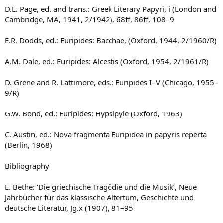
D.L. Page, ed. and trans.: Greek Literary Papyri, i (London and
Cambridge, MA, 1941, 2/1942), 68ff, 86ff, 108–9
E.R. Dodds, ed.: Euripides: Bacchae, (Oxford, 1944, 2/1960/R)
A.M. Dale, ed.: Euripides: Alcestis (Oxford, 1954, 2/1961/R)
D. Grene and R. Lattimore, eds.: Euripides I–V (Chicago, 1955–
9/R)
G.W. Bond, ed.: Euripides: Hypsipyle (Oxford, 1963)
C. Austin, ed.: Nova fragmenta Euripidea in papyris reperta
(Berlin, 1968)
Bibliography
E. Bethe: ‘Die griechische Tragödie und die Musik’, Neue
Jahrbücher für das klassische Altertum, Geschichte und
deutsche Literatur, Jg.x (1907), 81–95