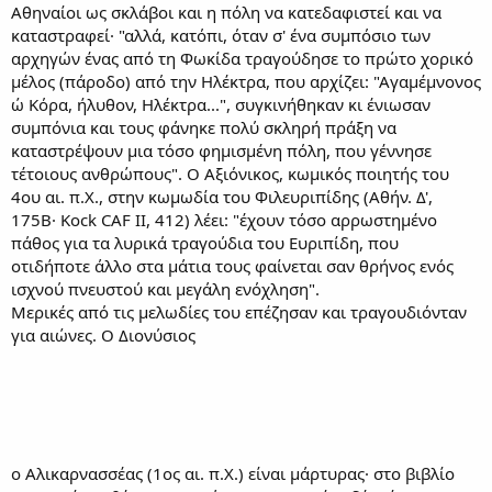
Αθηναίοι ως σκλάβοι και η πόλη να κατεδαφιστεί και να
καταστραφεί· "αλλά, κατόπι, όταν σ' ένα συμπόσιο των
αρχηγών ένας από τη Φωκίδα τραγούδησε το πρώτο χορικό
μέλος (πάροδο) από την Ηλέκτρα, που αρχίζει: "Αγαμέμνονος
ώ Κόρα, ήλυθον, Ηλέκτρα...", συγκινήθηκαν κι ένιωσαν
συμπόνια και τους φάνηκε πολύ σκληρή πράξη να
καταστρέψουν μια τόσο φημισμένη πόλη, που γέννησε
τέτοιους ανθρώπους". Ο Αξιόνικος, κωμικός ποιητής του
4ου αι. π.Χ., στην κωμωδία του Φιλευριπίδης (Αθήν. Δ',
175Β· Kock CAF ΙΙ, 412) λέει: "έχουν τόσο αρρωστημένο
πάθος για τα λυρικά τραγούδια του Ευριπίδη, που
οτιδήποτε άλλο στα μάτια τους φαίνεται σαν θρήνος ενός
ισχνού πνευστού και μεγάλη ενόχληση".
Μερικές από τις μελωδίες του επέζησαν και τραγουδιόνταν
για αιώνες. Ο Διονύσιος
ο Αλικαρνασσέας (1ος αι. π.Χ.) είναι μάρτυρας· στο βιβλίο