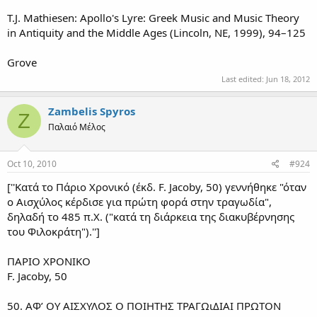
T.J. Mathiesen: Apollo's Lyre: Greek Music and Music Theory
in Antiquity and the Middle Ages (Lincoln, NE, 1999), 94–125
Grove
Last edited:
Jun 18, 2012
Zambelis Spyros
Z
Παλαιό Μέλος
Oct 10, 2010
#924
[''Κατά το Πάριο Χρονικό (έκδ. F. Jacoby, 50) γεννήθηκε "όταν
ο Αισχύλος κέρδισε για πρώτη φορά στην τραγωδία",
δηλαδή το 485 π.Χ. ("κατά τη διάρκεια της διακυβέρνησης
του Φιλοκράτη").'']
ΠΑΡΙΟ ΧΡΟΝΙΚΟ
F. Jacoby, 50
50. ΑΦ’ ΟΥ ΑΙΣΧΥΛΟΣ Ο ΠΟΙΗΤΗΣ ΤΡΑΓΩιΔΙΑΙ ΠΡΩΤΟΝ