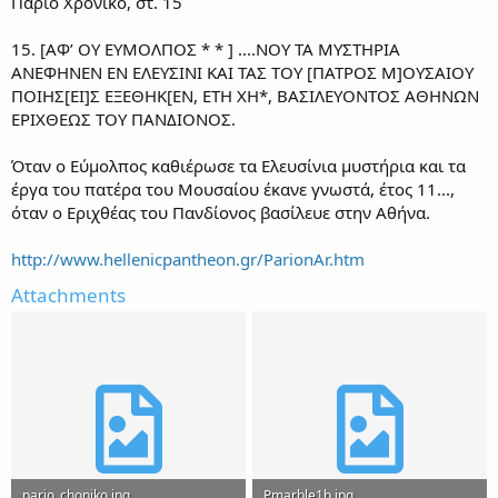
Πάριο Χρονικό, στ. 15
15. [ΑΦ’ ΟΥ ΕΥΜΟΛΠΟΣ * * ] ....ΝΟΥ ΤΑ ΜΥΣΤΗΡΙΑ
ΑΝΕΦΗΝΕΝ ΕΝ ΕΛΕΥΣΙΝΙ ΚΑΙ ΤΑΣ ΤΟΥ [ΠΑΤΡΟΣ Μ]ΟΥΣΑΙΟΥ
ΠΟΙΗΣ[ΕΙ]Σ ΕΞΕΘΗΚ[ΕΝ, ΕΤΗ ΧΗ*, ΒΑΣΙΛΕΥΟΝΤΟΣ ΑΘΗΝΩΝ
ΕΡΙΧΘΕΩΣ ΤΟΥ ΠΑΝΔΙΟΝΟΣ.
Όταν ο Εύμολπος καθιέρωσε τα Ελευσίνια μυστήρια και τα
έργα του πατέρα του Μουσαίου έκανε γνωστά, έτος 11...,
όταν ο Εριχθέας του Πανδίονος βασίλευε στην Αθήνα.
http://www.hellenicpantheon.gr/ParionAr.htm
Attachments
pario_choniko.jpg
Pmarble1b.jpg