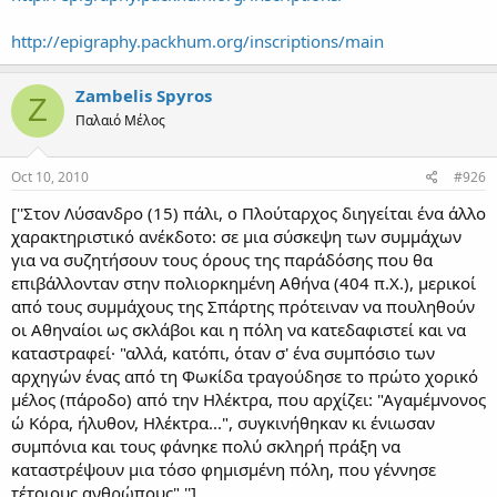
http://epigraphy.packhum.org/inscriptions/main
Zambelis Spyros
Z
Παλαιό Μέλος
Oct 10, 2010
#926
[''Στον Λύσανδρο (15) πάλι, ο Πλούταρχος διηγείται ένα άλλο
χαρακτηριστικό ανέκδοτο: σε μια σύσκεψη των συμμάχων
για να συζητήσουν τους όρους της παράδόσης που θα
επιβάλλονταν στην πολιορκημένη Αθήνα (404 π.Χ.), μερικοί
από τους συμμάχους της Σπάρτης πρότειναν να πουληθούν
οι Αθηναίοι ως σκλάβοι και η πόλη να κατεδαφιστεί και να
καταστραφεί· "αλλά, κατόπι, όταν σ' ένα συμπόσιο των
αρχηγών ένας από τη Φωκίδα τραγούδησε το πρώτο χορικό
μέλος (πάροδο) από την Ηλέκτρα, που αρχίζει: "Αγαμέμνονος
ώ Κόρα, ήλυθον, Ηλέκτρα...", συγκινήθηκαν κι ένιωσαν
συμπόνια και τους φάνηκε πολύ σκληρή πράξη να
καταστρέψουν μια τόσο φημισμένη πόλη, που γέννησε
τέτοιους ανθρώπους".'']