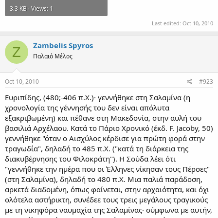
3.3 KB · Views: 1
Last edited:
Oct 10, 2010
Zambelis Spyros
Z
Παλαιό Μέλος
Oct 10, 2010
#923
Ευριπίδης, (480;-406 π.Χ.)· γεννήθηκε στη Σαλαμίνα (η
χρονολογία της γέννησής του δεν είναι απόλυτα
εξακριβωμένη) και πέθανε στη Μακεδονία, στην αυλή του
βασιλιά Αρχέλαου. Κατά το Πάριο Χρονικό (έκδ. F. Jacoby, 50)
γεννήθηκε "όταν ο Αισχύλος κέρδισε για πρώτη φορά στην
τραγωδία", δηλαδή το 485 π.Χ. ("κατά τη διάρκεια της
διακυβέρνησης του Φιλοκράτη"). Η Σούδα λέει ότι
"γεννήθηκε την ημέρα που οι Έλληνες νίκησαν τους Πέρσες"
(στη Σαλαμίνα), δηλαδή το 480 π.Χ. Μια παλιά παράδοση,
αρκετά διαδομένη, όπως φαίνεται, στην αρχαιότητα, και όχι
ολότελα αστήρικτη, συνέδεε τους τρεις μεγάλους τραγικούς
με τη νικηφόρα ναυμαχία της Σαλαμίνας· σύμφωνα με αυτήν,