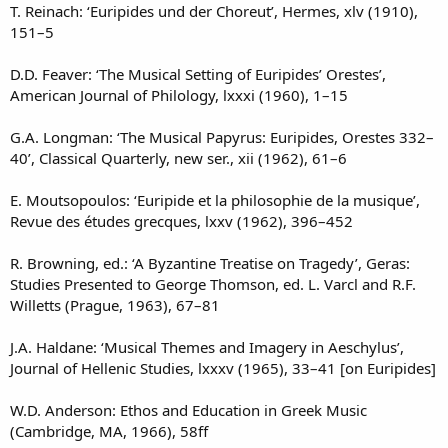
T. Reinach: ‘Euripides und der Choreut’, Hermes, xlv (1910),
151–5
D.D. Feaver: ‘The Musical Setting of Euripides’ Orestes’,
American Journal of Philology, lxxxi (1960), 1–15
G.A. Longman: ‘The Musical Papyrus: Euripides, Orestes 332–
40’, Classical Quarterly, new ser., xii (1962), 61–6
E. Moutsopoulos: ‘Euripide et la philosophie de la musique’,
Revue des études grecques, lxxv (1962), 396–452
R. Browning, ed.: ‘A Byzantine Treatise on Tragedy’, Geras:
Studies Presented to George Thomson, ed. L. Varcl and R.F.
Willetts (Prague, 1963), 67–81
J.A. Haldane: ‘Musical Themes and Imagery in Aeschylus’,
Journal of Hellenic Studies, lxxxv (1965), 33–41 [on Euripides]
W.D. Anderson: Ethos and Education in Greek Music
(Cambridge, MA, 1966), 58ff