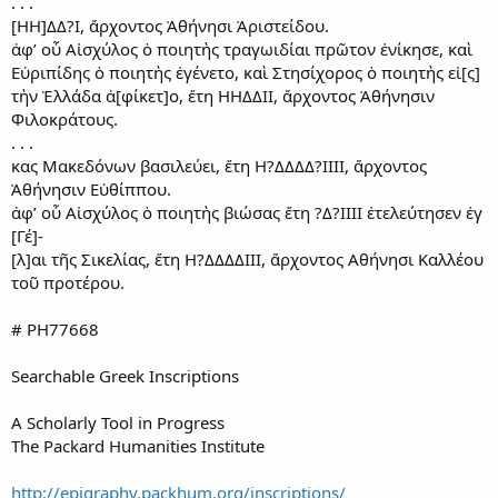
. . .
[ΗΗ]ΔΔ?Ι, ἄρχοντος Ἀθήνησι Ἀριστείδου.
ἀφ’ οὗ Αἰσχύλος ὁ ποιητὴς τραγωιδίαι πρῶτον ἐνίκησε, καὶ
Εὐριπίδης ὁ ποιητὴς ἐγένετο, καὶ Στησίχορος ὁ ποιητὴς εἰ[ς]
τὴν Ἑλλάδα ἀ[φίκετ]ο, ἔτη ΗΗΔΔΙΙ, ἄρχοντος Ἀθήνησιν
Φιλοκράτους.
. . .
κας Μακεδόνων βασιλεύει, ἔτη Η?ΔΔΔΔ?ΙΙΙΙ, ἄρχοντος
Ἀθήνησιν Εὐθίππου.
ἀφ’ οὗ Αἰσχύλος ὁ ποιητὴς βιώσας ἔτη ?Δ?ΙΙΙΙ ἐτελεύτησεν ἐγ
[Γέ]-
[λ]αι τῆς Σικελίας, ἔτη Η?ΔΔΔΔΙΙΙ, ἄρχοντος Αθήνησι Καλλέου
τοῦ προτέρου.
# PH77668
Searchable Greek Inscriptions
A Scholarly Tool in Progress
The Packard Humanities Institute
http://epigraphy.packhum.org/inscriptions/