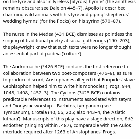
on the lyre and also ‘in lyreless [alyrois] hymns’ (the antithesis
remains obscure; see Dale on 445–7). Apollo is described
charming wild animals with his lyre and piping ‘shepherds’
wedding hymns’ (for the flocks) on his syrinx (570–87).
The nurse in the Medea (431 BCE) dismisses as pointless the
singing of traditional poetry at social gatherings (190–203);
the playwright knew that such texts were no longer thought
an essential part of paideia (‘culture’).
The Andromache (?426 BCE) contains the first reference to
collaboration between two poet-composers (476–8), as sure
to produce discord; Aristophanes alleged that Euripides’ slave
Cephisophon helped him to write his monodies (Frogs, 944,
1048, 1408, 1452–3). The Cyclops (?425 BCE) contains
predictable references to instruments associated with satyrs
and Dionysiac worship – Barbitos, tympanum (see
Tympanum), Crotala (40, 66, 205; also 443–4, the ‘Asiatic
kithara’). Manuscripts of this play have a stage direction, ōdē
endothen (‘singing within’, 487), comparable with the Aulos
interlude required after 1263 of Aristophanes’ Frogs.