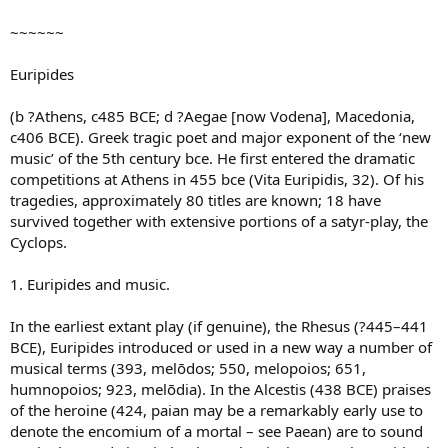
~~~~~~
Euripides
(b ?Athens, c485 BCE; d ?Aegae [now Vodena], Macedonia,
c406 BCE). Greek tragic poet and major exponent of the ‘new
music’ of the 5th century bce. He first entered the dramatic
competitions at Athens in 455 bce (Vita Euripidis, 32). Of his
tragedies, approximately 80 titles are known; 18 have
survived together with extensive portions of a satyr-play, the
Cyclops.
1. Euripides and music.
In the earliest extant play (if genuine), the Rhesus (?445–441
BCE), Euripides introduced or used in a new way a number of
musical terms (393, melōdos; 550, melopoios; 651,
humnopoios; 923, melōdia). In the Alcestis (438 BCE) praises
of the heroine (424, paian may be a remarkably early use to
denote the encomium of a mortal – see Paean) are to sound