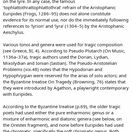
on the lyre. In any case, the famous
‘tophlattothrattophlattothrat’ refrain of the Aristophanic
Euripides (Frogs, 1286–95) does not alone constitute
evidence for its normal use, nor do the immediately following
references to ‘lyrion’ and ‘lyra’ (1304–5) by the Aristophanic
Aeschylus.
Various tonoi and genera were used for tragic composition
(see Greece, §I, 4). According to Pseudo-Plutarch (On Music,
1136a–37a), tragic authors used the Dorian, Lydian,
Mixolydian and Ionian (Iastian). The Pseudo-Aristotelian
Problems (xix.48) notes that the Hypodorian and
Hypophrygian were reserved for the arias of solo actors; and
the Byzantine treatise On Tragedy (Browning, 76) states that
they were introduced by Agathon, a playwright contemporary
with Euripides.
According to the Byzantine treatise (p.69), the older tragic
poets had used either the pure enharmonic genus or a
mixture of enharmonic and diatonic genera (see below, on
the Orestes fragment), and none before Euripides had used
the chromatic, specifically the soft chromatic genus. Both