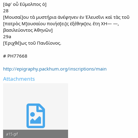
[ἀφ’ οὗ Εὔμολπος ὁ]
28
[Μουσαί]ου τὰ μυστήρια ἀνέφηνεν ἐν Ἐλευσῖνι καὶ τὰς τοῦ
[πατρὸς Μ]ουσαίου ποιήσ[ει]ς ἐξέθηκ[εν, ἔτη ΧΗ— —,
βασιλεύοντος Ἀθηνῶν]
29a
[Ἐριχθέ]ως τοῦ Πανδίονος.
# PH77668
http://epigraphy.packhum.org/inscriptions/main
Attachments
a15.gif