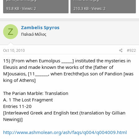
93.8 KB · Views: 2
210.3 KB · Views: 2
Zambelis Spyros
Z
Παλαιό Μέλος
Oct 10, 2010
#922
15) [From when Eumolpus _____] instituted the mysteries in
Eleusis and made known the works of the [father of
M]ousaios, [11______, when Erechthe]us son of Pandion [was
king of Athens]
The Parian Marble: Translation
A. 1 The Lost Fragment
Entries 11-20
[Interleaved Greek and English text (translation by Gillian
Newing)]
http://www.ashmolean.org/ash/faqs/q004/q004009.html