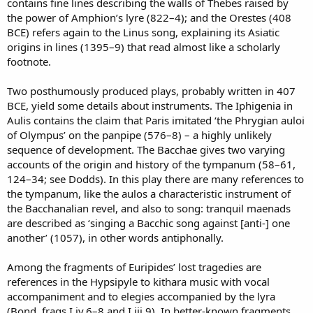
contains fine lines describing the walls of Thebes raised by
the power of Amphion’s lyre (822–4); and the Orestes (408
BCE) refers again to the Linus song, explaining its Asiatic
origins in lines (1395–9) that read almost like a scholarly
footnote.
Two posthumously produced plays, probably written in 407
BCE, yield some details about instruments. The Iphigenia in
Aulis contains the claim that Paris imitated ‘the Phrygian auloi
of Olympus’ on the panpipe (576–8) – a highly unlikely
sequence of development. The Bacchae gives two varying
accounts of the origin and history of the tympanum (58–61,
124–34; see Dodds). In this play there are many references to
the tympanum, like the aulos a characteristic instrument of
the Bacchanalian revel, and also to song: tranquil maenads
are described as ‘singing a Bacchic song against [anti-] one
another’ (1057), in other words antiphonally.
Among the fragments of Euripides’ lost tragedies are
references in the Hypsipyle to kithara music with vocal
accompaniment and to elegies accompanied by the lyra
(Bond, frags.I.iv.6–8 and I.iii.9). In better-known fragments