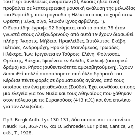
του Περί συνθέσεως ονομάτων (XI, Ακοαίς ηδέα τίνα)
προβαίνει σε λεπτομερειακή μουσική ανάλυση της μελωδίας
του Ευριπίδη, που τραγουδά η Ηλέκτρα προς το χορό στον
Ορέστη ("Σίγα, σίγα, λευκόν ίχνος αρβύλης...").
Ο Ευριπίδης έγραψε 92 δράματα, από τα οποία 78 ήταν
γνωστά στους Αλεξανδρινούς· από αυτά 19 έχουν διασωθεί
πλήρη: ’λκηστις, Μήδεια, Ηρακλείδες, Ιππόλυτος, Εκάβη,
Ικέτιδες, Ανδρομάχη, Ηρακλής Μαινόμενος, Τρωάδες,
Ηλέκτρα, Ίων, Ιφιγένεια εν Ταύροις, Ελένη, Φοίνισσαι,
Ορέστης, Βάκχαι, Ιφιγένεια εν Αυλίδι, Κύκλωψ (σατυρικό
δράμα) και Ρήσος (αυθεντικότητα αμφισβητούμενη). Έχουν
διασωθεί πολλά αποσπάσματα από άλλα δράματά του.
Κέρδισε πέντε φορές σε δραματικούς αγώνες, από τους
οποίους τον ένα μεταθανάτια (Σούδα). Έχει συνθέσει επίσης
μια ελεγεία για τον Νικία και τους Αθηναίους που χάθηκαν
στον πόλεμο με τις Συρακούσες (413 π.Χ.) και ένα επινίκιο
για τον Αλκιβιάδη.
Πρβ. Bergk Anth. Lyr. 130-131, δύο αποσπ. και το επινίκιο.
Nauck TGF, 363-716, και Ο. Schroeder, Euripides, Cantica, 2η
εκδ., Τ., 1928.