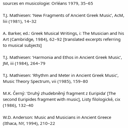
sources en musicologie: Orléans 1979, 35–65
T.J. Mathiesen: ‘New Fragments of Ancient Greek Music’, AcM,
liii (1981), 14–32
A. Barker, ed.: Greek Musical Writings, i: The Musician and his
Art (Cambridge, 1984), 62–92 [translated excerpts referring
to musical subjects]
T.J. Mathiesen: ‘Harmonia and Ethos in Ancient Greek Music’,
JM, iii (1984), 264–79
T.J. Mathiesen: ‘Rhythm and Meter in Ancient Greek Music’,
Music Theory Spectrum, vii (1985), 159–80
M.K. Černý: ‘Druhý zhudebněný fragment z Euripida’ [The
second Euripides fragment with music], Listy filologické, cix
(1986), 132–40
W.D. Anderson: Music and Musicians in Ancient Greece
(Ithaca, NY, 1994), 210–22