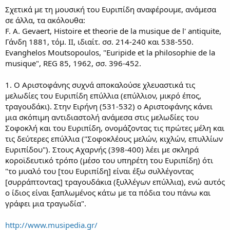
Σχετικά με τη μουσική του Ευριπίδη αναφέρουμε, ανάμεσα
σε άλλα, τα ακόλουθα:
F. Α. Gevaert, Histoire et theorie de la musique de l' antiquite,
Γάνδη 1881, τόμ. II, ιδιαίτ. σσ. 214-240 και 538-550.
Evanghelos Moutsopoulos, "Euripide et la philosophie de la
musique", REG 85, 1962, σσ. 396-452.
1. Ο Αριστοφάνης συχνά αποκαλούσε χλευαστικά τις
μελωδίες του Ευριπίδη επύλλια (επύλλιον, μικρό έπος,
τραγουδάκι). Στην Ειρήνη (531-532) ο Αριστοφάνης κάνει
μια σκόπιμη αντιδιαστολή ανάμεσα στις μελωδίες του
Σοφοκλή και του Ευριπίδη, ονομάζοντας τις πρώτες μέλη και
τις δεύτερες επύλλια ("Σοφοκλέους μελών, κιχλών, επυλλίων
Ευριπίδου"). Στους Αχαρνής (398-400) λέει με σκληρά
κοροϊδευτικό τρόπο (μέσο του υπηρέτη του Ευριπίδη) ότι
"το μυαλό του [του Ευριπίδη] είναι έξω συλλέγοντας
[συρράπτοντας] τραγουδάκια (ξυλλέγων επύλλια), ενώ αυτός
ο ίδιος είναι ξαπλωμένος κάτω με τα πόδια του πάνω και
γράφει μια τραγωδία".
http://www.musipedia.gr/