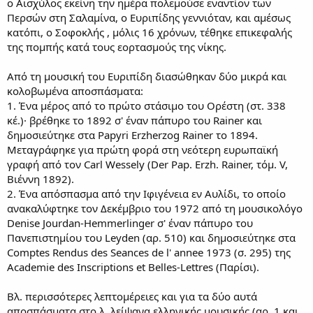
ο Αισχύλος εκείνη την ημέρα πολεμούσε εναντίον των
Περσών στη Σαλαμίνα, ο Ευριπίδης γεννιόταν, και αμέσως
κατόπι, ο Σοφοκλής , μόλις 16 χρόνων, τέθηκε επικεφαλής
της πομπής κατά τους εορτασμούς της νίκης.
Από τη μουσική του Ευριπίδη διασώθηκαν δύο μικρά και
κολοβωμένα αποσπάσματα:
1. Ένα μέρος από το πρώτο στάσιμο του Ορέστη (στ. 338
κέ.)· βρέθηκε το 1892 σ' έναν πάπυρο του Rainer και
δημοσιεύτηκε στα Papyri Erzherzog Rainer το 1894.
Μεταγράφηκε για πρώτη φορά στη νεότερη ευρωπαϊκή
γραφή από τον Carl Wessely (Der Pap. Erzh. Rainer, τόμ. V,
Βιέννη 1892).
2. Ένα απόσπασμα από την Ιφιγένεια εν Αυλίδι, το οποίο
ανακαλύφτηκε τον Δεκέμβριο του 1972 από τη μουσικολόγο
Denise Jourdan-Hemmerlinger σ' έναν πάπυρο του
Πανεπιστημίου του Leyden (αρ. 510) και δημοσιεύτηκε στα
Comptes Rendus des Seances de l' annee 1973 (σ. 295) της
Academie des Inscriptions et Belles-Lettres (Παρίσι).
Bλ. περισσότερες λεπτομέρειες και για τα δύο αυτά
αποσπάσματα στο λ. λείψανα ελληνικής μουσικής (αρ. 1 και