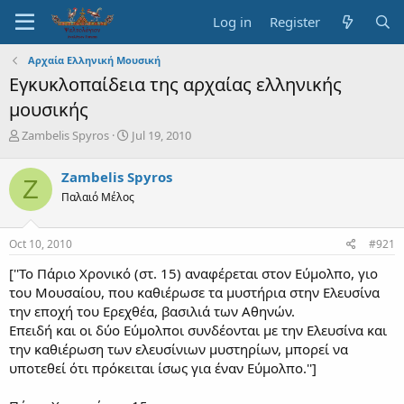
Log in
Register
Αρχαία Ελληνική Μουσική
Εγκυκλοπαίδεια της αρχαίας ελληνικής
μουσικής
T
S
Zambelis Spyros
Jul 19, 2010
h
t
r
a
Zambelis Spyros
Z
e
r
Παλαιό Μέλος
a
t
d
d
s
a
Oct 10, 2010
#921
t
t
a
e
[''Το Πάριο Χρονικό (στ. 15) αναφέρεται στον Εύμολπο, γιο
r
του Μουσαίου, που καθιέρωσε τα μυστήρια στην Ελευσίνα
t
την εποχή του Ερεχθέα, βασιλιά των Αθηνών.
e
Επειδή και οι δύο Εύμολποι συνδέονται με την Ελευσίνα και
r
την καθιέρωση των ελευσίνιων μυστηρίων, μπορεί να
υποτεθεί ότι πρόκειται ίσως για έναν Εύμολπο.'']