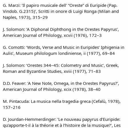
G. Marzi: ‘Il papiro musicale dell’ “Oreste” di Euripide (Pap.
Vindob. G.2315)’, Scritti in onore di Luigi Ronga (Milan and
Naples, 1973), 315–29
J. Solomon: ‘A Diphonal Diphthong in the Orestes Papyrus’,
American Journal of Philology, xcvii (1976), 172–3
G. Comotti: ‘Words, Verse and Music in Euripides’ Iphigenia in
Aulis’, Museum philologum londiniense, ii (1977), 69–84
J. Solomon: ‘Orestes 344–45: Colometry and Music’, Greek,
Roman and Byzantine Studies, xviii (1977), 71–83
D.D. Feaver: ‘A New Note, Omega, in the Orestes Papyrus?’,
American Journal of Philology, xcix (1978), 38–40
M. Pintacuda: La musica nella tragedia greca (Cefalù, 1978),
157–216
D. Jourdan-Hemmerdinger: ‘Le nouveau papyrus d’Euripide:
qu’apporte-t-il à la théorie et à l’histoire de la musique?’, Les