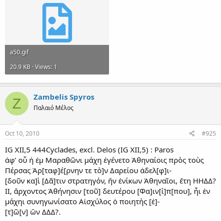
a50.gif
20.9 KB · Views: 1
Zambelis Spyros
Z
Παλαιό Μέλος
Oct 10, 2010
#925
IG XII,5 444Cyclades, excl. Delos (IG XII,5) : Paros
ἀφ’ οὗ ἡ ἐμ Μαραθῶνι μάχη ἐγένετο Ἀθηναίοις πρὸς τοὺς
Πέρσας Ἀρ[ταφ]έ[ρνην τε τὸ]ν Δαρείου ἀδελ[φ]ι-
[δοῦν κα]ὶ [Δᾶ]τιν στρατηγόν, ἣν ἐνίκων Ἀθηναῖοι, ἔτη ΗΗΔΔ?
ΙΙ, ἄρχοντος Ἀθήνησιν [τοῦ] δευτέρου [Φα]ιν[ί]π[που], ἧι ἐν
μάχηι συνηγωνίσατο Αἰσχύλος ὁ ποιητὴς [ἐ]-
[τ]ῶ[ν] ὢν ΔΔΔ?.