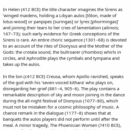
In Helen (412 BCE) the title character imagines the Sirens as
‘winged maidens, holding a Libyan aulos [lōton, made of
lotus-wood] or panpipes [suringas] or lyres [phormingas]’
and joining their tears to her cries of lamentation (ailinois;
167–73); such early evidence for Greek conceptions of the
Sirens is rare. An entire choric sequence (1301–68) is devoted
to an account of the rites of Dionysus and the Mother of the
Gods: the crotala sound, the bullroarer (rhombos) whirls in
circles, and Aphrodite plays the cymbals and tympana and
takes up the aulos.
In the Ion (c412 BCE) Creusa, whom Apollo ravished, speaks
of the god with his ‘seven-voiced kithara’ who plays on,
disregarding her grief (881–4, 905–6). The play contains a
remarkable description of sky and moon joining in the dance
during the all-night festival of Dionysus (1077–80), which
must not be mistaken for a cosmic philosophy of music. A
chance remark in the dialogue (1177–8) shows that at
banquets the aulos players did not perform until after the
meal. A minor tragedy, The Phoenician Women (?410 BCE),