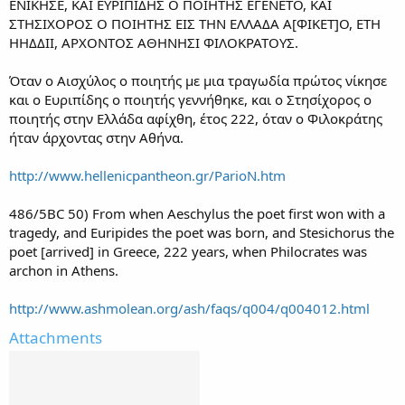
ΕΝΙΚΗΣΕ, ΚΑΙ ΕΥΡΙΠΙΔΗΣ Ο ΠΟΙΗΤΗΣ ΕΓΕΝΕΤΟ, ΚΑΙ
ΣΤΗΣΙΧΟΡΟΣ Ο ΠΟΙΗΤΗΣ ΕΙΣ ΤΗΝ ΕΛΛΑΔΑ Α[ΦΙΚΕΤ]Ο, ΕΤΗ
ΗΗΔΔΙΙ, ΑΡΧΟΝΤΟΣ ΑΘΗΝΗΣΙ ΦΙΛΟΚΡΑΤΟΥΣ.
Όταν ο Αισχύλος ο ποιητής με μια τραγωδία πρώτος νίκησε
και ο Ευριπίδης ο ποιητής γεννήθηκε, και ο Στησίχορος ο
ποιητής στην Ελλάδα αφίχθη, έτος 222, όταν ο Φιλοκράτης
ήταν άρχοντας στην Αθήνα.
http://www.hellenicpantheon.gr/ParioN.htm
486/5BC 50) From when Aeschylus the poet first won with a
tragedy, and Euripides the poet was born, and Stesichorus the
poet [arrived] in Greece, 222 years, when Philocrates was
archon in Athens.
http://www.ashmolean.org/ash/faqs/q004/q004012.html
Attachments