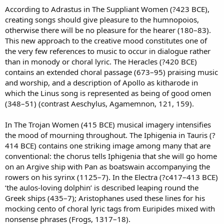
According to Adrastus in The Suppliant Women (?423 BCE),
creating songs should give pleasure to the humnopoios,
otherwise there will be no pleasure for the hearer (180–83).
This new approach to the creative mood constitutes one of
the very few references to music to occur in dialogue rather
than in monody or choral lyric. The Heracles (?420 BCE)
contains an extended choral passage (673–95) praising music
and worship, and a description of Apollo as kitharode in
which the Linus song is represented as being of good omen
(348–51) (contrast Aeschylus, Agamemnon, 121, 159).
In The Trojan Women (415 BCE) musical imagery intensifies
the mood of mourning throughout. The Iphigenia in Tauris (?
414 BCE) contains one striking image among many that are
conventional: the chorus tells Iphigenia that she will go home
on an Argive ship with Pan as boatswain accompanying the
rowers on his syrinx (1125–7). In the Electra (?c417–413 BCE)
‘the aulos-loving dolphin’ is described leaping round the
Greek ships (435–7); Aristophanes used these lines for his
mocking cento of choral lyric tags from Euripides mixed with
nonsense phrases (Frogs, 1317–18).