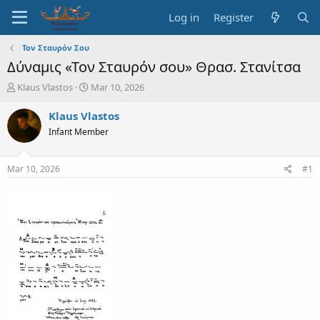
Log in
Register
Τον Σταυρόν Σου
Δύναμις «Τον Σταυρόν σου» Θρασ. Στανίτσα
T
S
Klaus Vlastos
Mar 10, 2026
h
t
r
a
Klaus Vlastos
e
r
Infant Member
a
t
d
d
s
a
Mar 10, 2026
#1
t
t
a
e
r
t
e
r