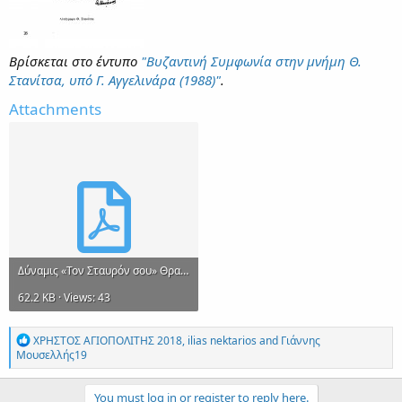
Βρίσκεται στο έντυπο
"Βυζαντινή Συμφωνία στην μνήμη Θ.
Στανίτσα, υπό Γ. Αγγελινάρα (1988)"
.
Attachments
Δύναμις «Τον Σταυρόν σου» Θρασ. Στανίτσα.pdf
62.2 KB · Views: 43
R
ΧΡΗΣΤΟΣ ΑΓΙΟΠΟΛΙΤΗΣ 2018
,
ilias nektarios
and
Γιάννης
e
Μουσελλής19
a
c
t
You must log in or register to reply here.