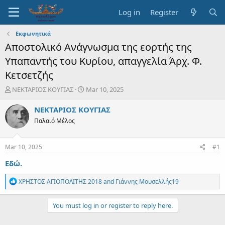
Log in
Register
Εκφωνητικά
Αποστολικό Ανάγνωσμα της εορτής της
Υπαπαντής του Κυρίου, απαγγελία Άρχ. Φ.
Κετσετζής
T
S
ΝΕΚΤΑΡΙΟΣ ΚΟΥΓΙΑΣ
Mar 10, 2025
h
t
r
a
ΝΕΚΤΑΡΙΟΣ ΚΟΥΓΙΑΣ
e
r
Παλαιό Μέλος
a
t
d
d
s
a
Mar 10, 2025
#1
t
t
a
e
Εδώ.
r
t
R
ΧΡΗΣΤΟΣ ΑΓΙΟΠΟΛΙΤΗΣ 2018
and
Γιάννης Μουσελλής19
e
e
a
r
c
You must log in or register to reply here.
t
i