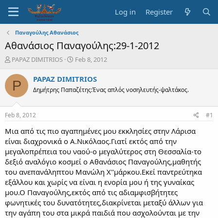
Log in
Register
Παναγούλης Αθανάσιος
Αθανάσιος Παναγούλης:29-1-2012
T
S
PAPAZ DIMITRIOS
Feb 8, 2012
h
t
r
a
PAPAZ DIMITRIOS
P
e
r
Δημήτρης Παπαζέτης:Ένας απλός νοσηλευτής-ψαλτάκος.
a
t
d
d
s
a
Feb 8, 2012
#1
t
t
a
e
Μια από τις πιο αγαπημένες μου εκκλησίες στην Λάρισα
r
είναι διαχρονικά ο Α.Νικόλαος.Γιατί εκτός από την
t
μεγαλοπρέπεια του ναού-ο μεγαλύτερος στη Θεσσαλία-το
e
δεξιό αναλόγιο κοσμεί ο Αθανάσιος Παναγούλης,μαθητής
r
του ανεπανάληπτου Μανώλη Χ''μάρκου.Εκεί παντρεύτηκα
εξάλλου και χωρίς να είναι η ενορία μου ή της γυναίκας
μου.Ο Παναγούλης,εκτός από τις αδιαμφισβήτητες
φωνητικές του δυνατότητες,διακρίνεται μεταξύ άλλων για
την αγάπη του στα μικρά παιδιά που ασχολούνται με την