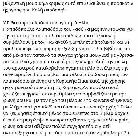
βυζαντινή μουσική.Ακριβώς αυτό επιβεβαιώνει η παρακάτω
ηχογράφηση.Καλή ακρόαση!!
Υ Γ Θα παρακαλούσα τον αγαπητό Ηλία
Παπαδόπουλο,Λαμπαδάριο του ναού,να μας ενημερώσει για
την ταυτότητα του παιδιού-παιδιών που ψάλλουν ή
συμψάλλουν με τον Παναγούλη.Εκπληκτικά ταλέντα και με
προδιαγραφές για λαμπρή εξέλιξη.Να τους διαβιβάσεις και
από μένα τον ταπεινό τα συγχαρητήρια μου,γιατί με γύρισαν
πίσω πολλά χρόνια στο δικό μου ξεκίνημα.Από την φωνή
του αριστερού καταλαβαίνω αγαπητέ Ηλία ότι έλειπες την
συγκεκριμένη Κυριακή.Και μια φιλική συμβουλή προς τον
λαμπαδάριο εκείνης της Κυριακής:Είμαι κατά της χρήσης
ηλεκτρονικού ισοκράτη τις Κυριακές.Αν παρ'όλα αυτά
χρειάζεται φρόντισε οι ρυθμίσεις να συμβαδίζουν με την
φωνή σου και με τον ήχο του μέλους.Στο κοινωνικό ξεκινάς
με Α' ήχο αντί για πλ.δ' που έπρεπε να είναι εξ'αρχής.Ήθελες
να ξεκινήσεις έτσι,το μέλος που έβλεπες στο βιβλίο άρχιζε
έτσι ή σε μπέρδεψε ο ισοκράτης;Πάντως έχεις πολύ ωραία
φωνή και σου αξίζουν πολλά συγχαρητήρια γιατί
ανταπεξέρχεσαι σε μια τόσο απαιτητική εκκλησία.Μπράβο