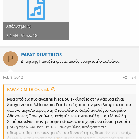
Απόλυση.MP3
2.4 MB · Views: 18
PAPAZ DIMITRIOS
P
Δημήτρης Παπαζέτης:Ένας απλός νοσηλευτής-ψαλτάκος.
Feb 8, 2012
#4
PAPAZ DIMITRIOS said:
Μια από τις πιο αγαπημένες μου εκκλησίες στην Λάρισα είναι
διαχρονικά ο Α.Νικόλαος.Γιατί εκτός από την μεγαλοπρέπεια του
ναού-ο μεγαλύτερος στη Θεσσαλία-το δεξιό αναλόγιο κοσμεί ο
Αθανάσιος Παναγούλης,μαθητής του ανεπανάληπτου Μανώλη
Χ''μάρκου.Εκεί παντρεύτηκα εξάλλου και χωρίς να είναι η ενορία
μου ή της γυναίκας μου.Ο Παναγούλης,εκτός από τις
αδιαμφισβήτητες φωνητικές του δυνατότητες,διακρίνεται μεταξύ
άλλων για την αγάπη του στα μικρά παιδιά που ασχολούνται με