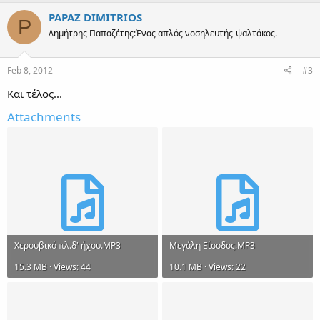
PAPAZ DIMITRIOS
P
Δημήτρης Παπαζέτης:Ένας απλός νοσηλευτής-ψαλτάκος.
Feb 8, 2012
#3
Και τέλος...
Attachments
Χερουβικό πλ.δ' ήχου.MP3
Μεγάλη Είσοδος.MP3
15.3 MB · Views: 44
10.1 MB · Views: 22