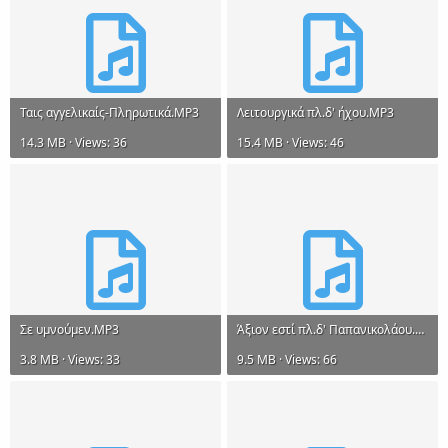
Ταις αγγελικαίς-Πληρωτικά.MP3
Λειτουργικά πλ.δ' ήχου.MP3
14.3 MB · Views: 36
15.4 MB · Views: 46
Σε υμνούμεν.MP3
Άξιον εστί πλ.δ' Παπανικολάου.MP3
3.8 MB · Views: 33
9.5 MB · Views: 66