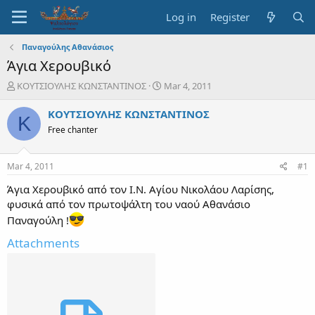
Log in
Register
Παναγούλης Αθανάσιος
Άγια Χερουβικό
T
S
ΚΟΥΤΣΙΟΥΛΗΣ ΚΩΝΣΤΑΝΤΙΝΟΣ
Mar 4, 2011
h
t
r
a
ΚΟΥΤΣΙΟΥΛΗΣ ΚΩΝΣΤΑΝΤΙΝΟΣ
Κ
e
r
Free chanter
a
t
d
d
s
a
Mar 4, 2011
#1
t
t
a
e
Άγια Χερουβικό από τον Ι.Ν. Αγίου Νικολάου Λαρίσης,
r
φυσικά από τον πρωτοψάλτη του ναού Αθανάσιο
t
Παναγούλη !
e
r
Attachments