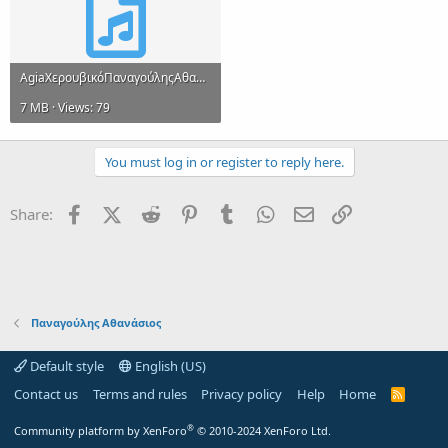
AgiaΧερουβικόΠαναγούληςΑθανάσιος.mp3
7 MB · Views: 79
You must log in or register to reply here.
Facebook
X (Twitter)
Reddit
Pinterest
Tumblr
WhatsApp
Email
Link
Share:
Παναγούλης Αθανάσιος
Default style
English (US)
Contact us
Terms and rules
Privacy policy
Help
Home
R
S
S
®
Community platform by XenForo
© 2010-2024 XenForo Ltd.