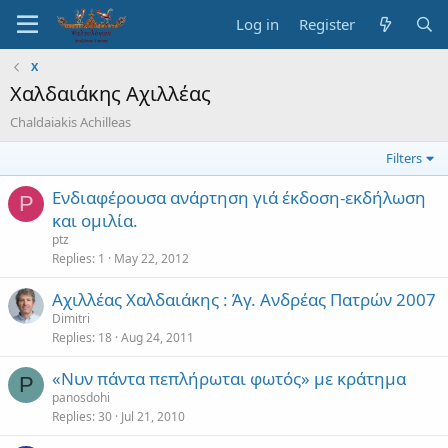
Log in
Register
Χ
Χαλδαιάκης Αχιλλέας
Chaldaiakis Achilleas
Filters
Ενδιαφέρουσα ανάρτηση γιά έκδοση-εκδήλωση
P
και ομιλία.
ptz
Replies
1
May 22, 2012
Αχιλλέας Χαλδαιάκης : Άγ. Ανδρέας Πατρών 2007
Dimitri
Replies
18
Aug 24, 2011
«Νυν πάντα πεπλήρωται φωτός» με κράτημα
P
panosdohi
Replies
30
Jul 21, 2010