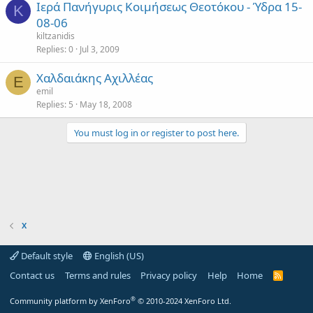
Ιερά Πανήγυρις Κοιμήσεως Θεοτόκου - Ύδρα 15-
K
08-06
kiltzanidis
Replies
0
Jul 3, 2009
Χαλδαιάκης Αχιλλέας
E
emil
Replies
5
May 18, 2008
You must log in or register to post here.
Χ
Default style
English (US)
Contact us
Terms and rules
Privacy policy
Help
Home
R
S
S
®
Community platform by XenForo
© 2010-2024 XenForo Ltd.