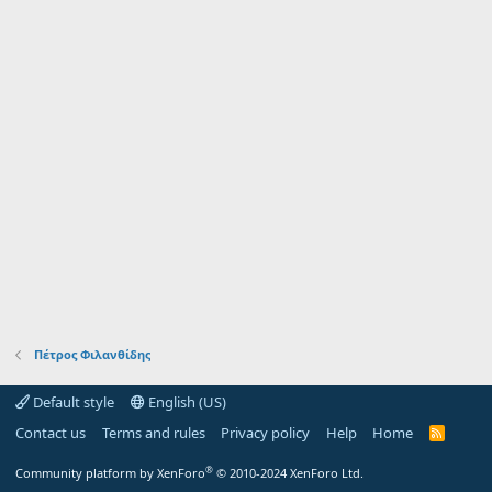
Πέτρος Φιλανθίδης
Default style
English (US)
Contact us
Terms and rules
Privacy policy
Help
Home
R
S
S
®
Community platform by XenForo
© 2010-2024 XenForo Ltd.