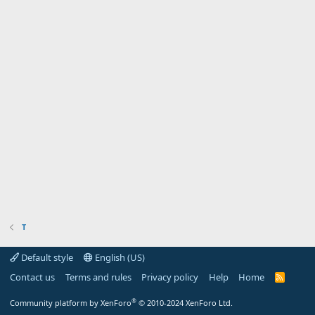
Τ
Default style
English (US)
Contact us
Terms and rules
Privacy policy
Help
Home
R
S
S
®
Community platform by XenForo
© 2010-2024 XenForo Ltd.