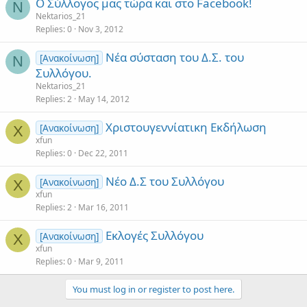
Ο Σύλλογος μας τώρα και στο Facebook!
N
Nektarios_21
Replies
0
Nov 3, 2012
Νέα σύσταση του Δ.Σ. του
[Ανακοίνωση]
N
Συλλόγου.
Nektarios_21
Replies
2
May 14, 2012
Χριστουγεννίατικη Εκδήλωση
[Ανακοίνωση]
X
xfun
Replies
0
Dec 22, 2011
Νέο Δ.Σ του Συλλόγου
[Ανακοίνωση]
X
xfun
Replies
2
Mar 16, 2011
Εκλογές Συλλόγου
[Ανακοίνωση]
X
xfun
Replies
0
Mar 9, 2011
You must log in or register to post here.