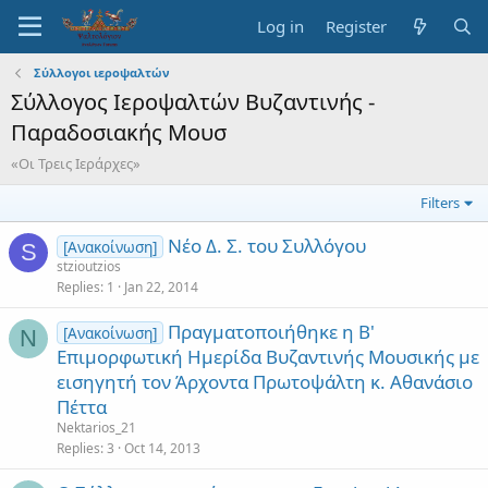
Log in
Register
Σύλλογοι ιεροψαλτών
Σύλλογος Ιεροψαλτών Βυζαντινής -
Παραδοσιακής Μουσ
«Οι Τρεις Ιεράρχες»
Filters
Νέο Δ. Σ. του Συλλόγου
[Ανακοίνωση]
S
stzioutzios
Replies
1
Jan 22, 2014
Πραγματοποιήθηκε η Β'
[Ανακοίνωση]
N
Επιμορφωτική Ημερίδα Βυζαντινής Μουσικής με
εισηγητή τον Άρχοντα Πρωτοψάλτη κ. Αθανάσιο
Πέττα
Nektarios_21
Replies
3
Oct 14, 2013