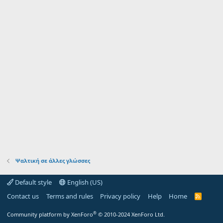
Ψαλτική σε άλλες γλώσσες
Default style
English (US)
Contact us
Terms and rules
Privacy policy
Help
Home
R
S
S
®
Community platform by XenForo
© 2010-2024 XenForo Ltd.