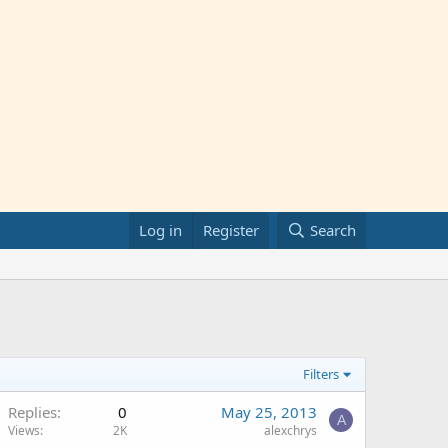
Log in
Register
Search
Filters
Replies
0
May 25, 2013
A
Views
2K
alexchrys