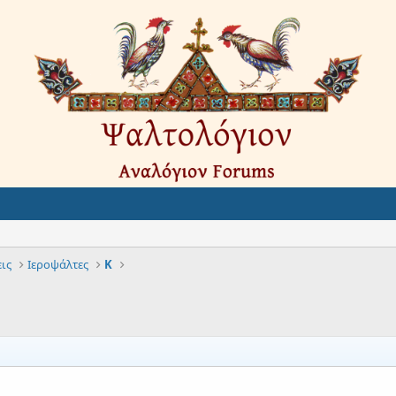
ις
Ιεροψάλτες
Κ