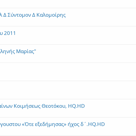
λ Δ Σύντομον Δ Καλομοίρης
ου 2011
αληνής Μαρίας"
 αίνων Κοιμήσεως Θεοτόκου, HQ.HD
ύγουστου «Ότε εξεδήμησας» ήχος δ΄.HQ.HD