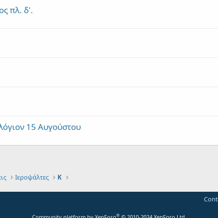
 πλ. δ'.
ολόγιον 15 Αυγούστου
ις
Ιεροψάλτες
Κ
Cont
®
Community platform by XenForo
© 2010-2024 XenForo Ltd.