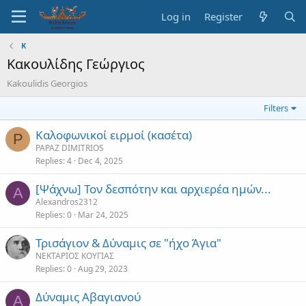
Log in
Register
Κ
Κακουλίδης Γεώργιος
Kakoulidis Georgios
Filters
Καλοφωνικοί ειρμοί (κασέτα)
P
PAPAZ DIMITRIOS
Replies
4
Dec 4, 2025
[Ψάχνω] Τον δεσπότην και αρχιερέα ημών...
A
Alexandros2312
Replies
0
Mar 24, 2025
Τρισάγιον & Δύναμις σε "ήχο Άγια"
ΝΕΚΤΑΡΙΟΣ ΚΟΥΓΙΑΣ
Replies
0
Aug 29, 2023
Δύναμις Αβαγιανού
A