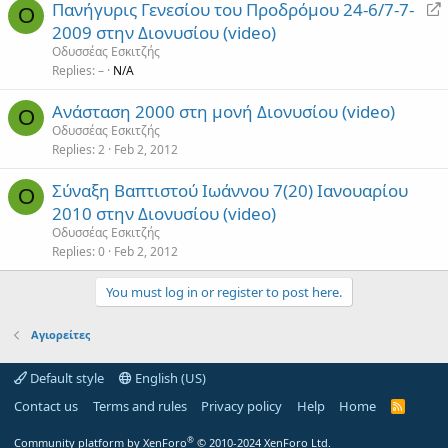
R
Πανήγυρις Γενεσίου του Προδρόμου 24-6/7-7-
Ο
e
2009 στην Διονυσίου (video)
d
Οδυσσέας Εσκιτζής
i
Replies
–
N/A
r
Ανάσταση 2000 στη μονή Διονυσίου (video)
e
Ο
Οδυσσέας Εσκιτζής
c
Replies
2
Feb 2, 2012
t
Σύναξη Βαπτιστού Ιωάννου 7(20) Ιανουαρίου
Ο
2010 στην Διονυσίου (video)
Οδυσσέας Εσκιτζής
Replies
0
Feb 2, 2012
You must log in or register to post here.
Αγιορείτες
Default style
English (US)
Contact us
Terms and rules
Privacy policy
Help
Home
R
S
S
®
Community platform by XenForo
© 2010-2024 XenForo Ltd.