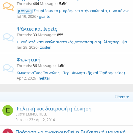
Threads
464
Messages
5.6K
Σφυρίζουν τα μικρόφωνα στήν εκκλησία, τι να κάνω;
[Επείγον]
Jul 19, 2026
giantdi
Ψάλτες και Ιερείς
Threads
30
Messages
855
Τι καθιστά κάτι εκκλησιαστικό; (απόσπασμα ομιλίας περί ψαλτικής), Αρχιμ. Νεκτάριος Θάνος
Jan 29, 2026
zoslen
Φωνητική
Threads
86
Messages
1.6K
Κωνσταντῖνος Τσινάλης - Περὶ Φωνητικῆς καὶ Ὀρθοφωνίας (ὁμιλία)
Apr 2, 2026
nektar
Filters
Ψαλτική και διατροφή ή άσκηση
E
EIRYK EMNOSHELE
Replies
23
Apr 2, 2014
Πρόταση να ανακηρυχθεί η Βυζαντινή μουσική