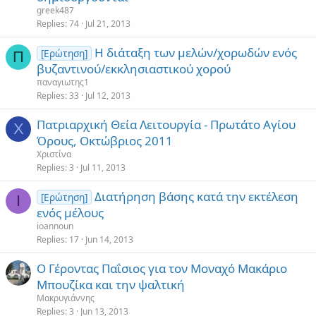
greek487
Replies
74
Jul 21, 2013
Η διάταξη των μελών/χορωδών ενός
[Ερώτηση]
Π
βυζαντινού/εκκλησιαστικού χορού
παναγιωτης1
Replies
33
Jul 12, 2013
Πατριαρχική Θεία Λειτουργία - Πρωτάτο Αγίου
Χ
Όρους, Οκτώβριος 2011
Χριστίνα
Replies
3
Jul 11, 2013
Διατήρηση βάσης κατά την εκτέλεση
[Ερώτηση]
I
ενός μέλους
ioannoun
Replies
17
Jun 14, 2013
Ο Γέροντας Παΐσιος για τον Μοναχό Μακάριο
Μπουζίκα και την ψαλτική
Μακρυγιάννης
Replies
3
Jun 13, 2013