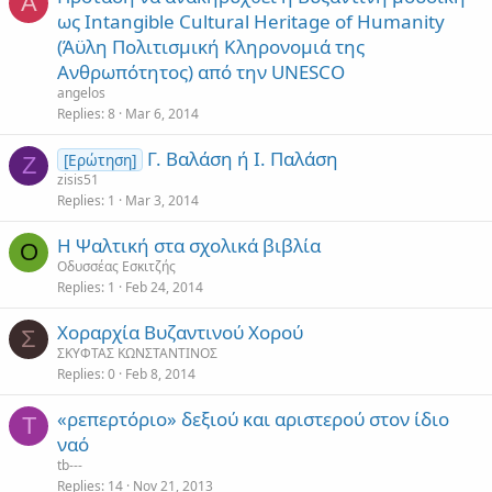
A
ως Intangible Cultural Heritage of Humanity
(Άϋλη Πολιτισμική Κληρονομιά της
Ανθρωπότητος) από την UNESCO
angelos
Replies
8
Mar 6, 2014
Γ. Βαλάση ή Ι. Παλάση
[Ερώτηση]
Z
zisis51
Replies
1
Mar 3, 2014
Η Ψαλτική στα σχολικά βιβλία
Ο
Οδυσσέας Εσκιτζής
Replies
1
Feb 24, 2014
Χοραρχία Βυζαντινού Χορού
Σ
ΣΚΥΦΤΑΣ ΚΩΝΣΤΑΝΤΙΝΟΣ
Replies
0
Feb 8, 2014
«ρεπερτόριο» δεξιού και αριστερού στον ίδιο
T
ναό
tb---
Replies
14
Nov 21, 2013