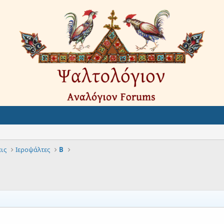
ις
Ιεροψάλτες
Β