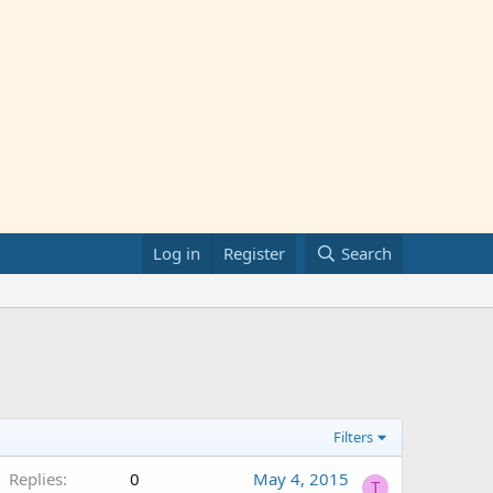
Log in
Register
Search
Filters
Replies
0
May 4, 2015
T