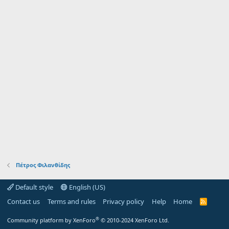
Πέτρος Φιλανθίδης
Default style
English (US)
Contact us
Terms and rules
Privacy policy
Help
Home
R
S
S
®
Community platform by XenForo
© 2010-2024 XenForo Ltd.