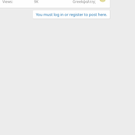
Views
9K
Greekψαλτης
You must log in or register to post here.